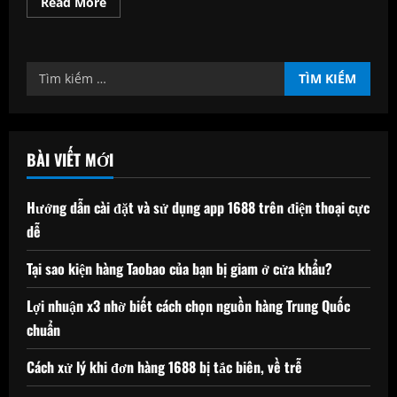
Read
Read More
more
about
Tăng
sức
sống
Tìm
tổ
ấm
kiếm
nhờ
vật
cho:
liệu
nội
thất
BÀI VIẾT MỚI
Hướng dẫn cài đặt và sử dụng app 1688 trên điện thoại cực
dễ
Tại sao kiện hàng Taobao của bạn bị giam ở cửa khẩu?
Lợi nhuận x3 nhờ biết cách chọn nguồn hàng Trung Quốc
chuẩn
Cách xử lý khi đơn hàng 1688 bị tắc biên, về trễ