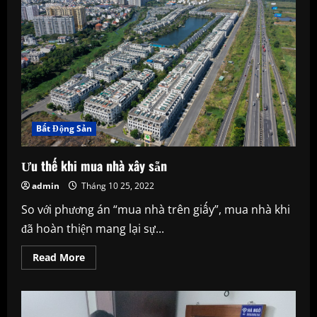
đồng
xuất
hiện
tại
Việt
Nam
Bất Động Sản
Ưu thế khi mua nhà xây sẵn
admin
Tháng 10 25, 2022
So với phương án “mua nhà trên giấy”, mua nhà khi
đã hoàn thiện mang lại sự...
Read
Read More
more
about
Ưu
thế
khi
mua