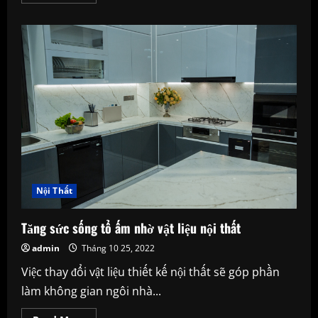
more
about
Hai
cầu
thủ
Hà
Tĩnh
bị
trộm
đồng
hồ
Rolex,
kim
cương
Nội Thất
Tăng sức sống tổ ấm nhờ vật liệu nội thất
admin
Tháng 10 25, 2022
Việc thay đổi vật liệu thiết kế nội thất sẽ góp phần
làm không gian ngôi nhà...