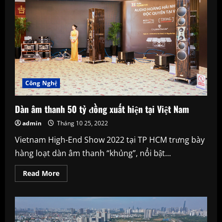
Công Nghệ
Dàn âm thanh 50 tỷ đồng xuất hiện tại Việt Nam
admin
Tháng 10 25, 2022
Vietnam High-End Show 2022 tại TP HCM trưng bày
hàng loạt dàn âm thanh “khủng”, nổi bật...
Read
Read More
more
about
Dàn
âm
thanh
50
tỷ