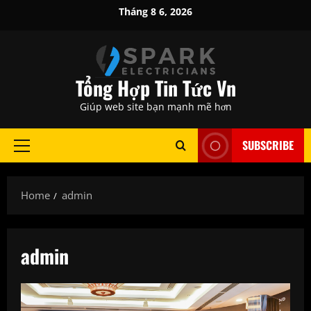
Skip
Tháng 8 6, 2026
to
content
Tổng Hợp Tin Tức Vn
Giúp web site bạn mạnh mẽ hơn
SUBSCRIBE
Primary
Menu
Home
admin
admin