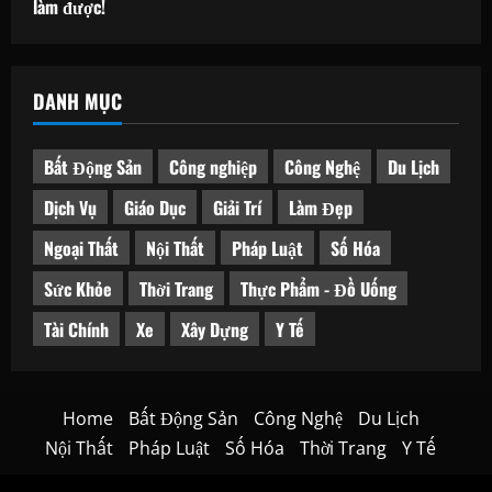
làm được!
DANH MỤC
Bất Động Sản
Công nghiệp
Công Nghệ
Du Lịch
Dịch Vụ
Giáo Dục
Giải Trí
Làm Đẹp
Ngoại Thất
Nội Thất
Pháp Luật
Số Hóa
Sức Khỏe
Thời Trang
Thực Phẩm - Đồ Uống
Tài Chính
Xe
Xây Dựng
Y Tế
Home
Bất Động Sản
Công Nghệ
Du Lịch
Nội Thất
Pháp Luật
Số Hóa
Thời Trang
Y Tế