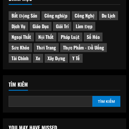
Bất Động Sản
Công nghiệp
Công Nghệ
Du Lịch
Dịch Vụ
Giáo Dục
Giải Trí
Làm Đẹp
Ngoại Thất
Nội Thất
Pháp Luật
Số Hóa
Sức Khỏe
Thời Trang
Thực Phẩm - Đồ Uống
Tài Chính
Xe
Xây Dựng
Y Tế
TÌM KIẾM
TÌM KIẾM
YOU MAY HAVE MISSED