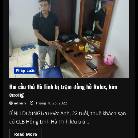
nhà
xây
sẵn
Pháp Luật
Hai cầu thủ Hà Tĩnh bị trộm đồng hồ Rolex, kim
cương
admin
Tháng 10 25, 2022
BÌNH DƯƠNGLưu Đức Anh, 22 tuổi, thuê khách sạn
có CLB Hồng Lĩnh Hà Tĩnh lưu trú...
Read
Read More