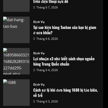
trên điện thoại cực dễ
Tháng 6 7, 2026
Dịch Vụ
Tại sao kiện hàng Taobao của bạn bị giam
ở cửa khẩu?
Tháng 6 6, 2026
Dịch Vụ
Lợi nhuận x3 nhờ biết cách chọn nguồn
hàng Trung Quốc chuẩn
Tháng 6 4, 2026
Dịch Vụ
Cách xử lý khi đơn hàng 1688 bị tắc biên,
về trễ
Tháng 6 3, 2026