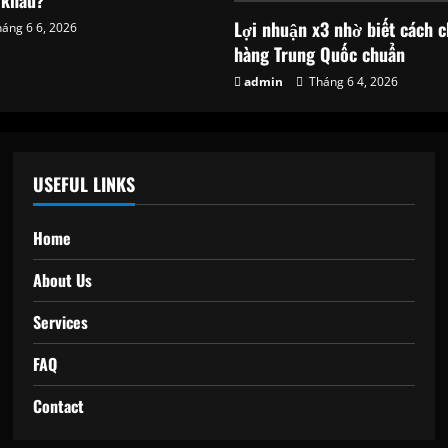
Lợi nhuận x3 nhờ biết cách 
áng 6 6, 2026
hàng Trung Quốc chuẩn
admin
Tháng 6 4, 2026
USEFUL LINKS
Home
About Us
ừ A-Z: Người
Services
ược!
FAQ
Contact