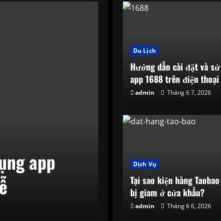
Du Lịch
Hướng dẫn cài đặt và sử
app 1688 trên điện thoại
admin
Tháng 6 7, 2026
dụng app
Dịch Vụ
ễ
Tại sao kiện hàng Taobao
bị giam ở cửa khẩu?
admin
Tháng 6 6, 2026