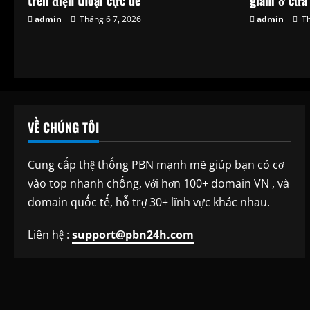
admin
Tháng 6 7, 2026
admin
Th
VỀ CHÚNG TÔI
Cung cấp thệ thống PBN mạnh mẽ giúp bạn có cơ
Dịch Vụ
vào top nhanh chống, với hơn 100+ domain VN , và
Cách tự đặt hàng Taobao t
domain quốc tế, hỗ trợ 30+ lĩnh vực khác nhau.
mù công nghệ cũng làm đ
Liên hệ :
support@pbn24h.com
admin
Tháng 6 2, 2026