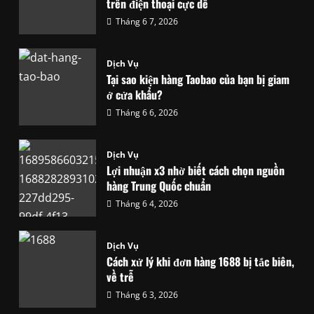
trên điện thoại cực dễ
Tháng 6 7, 2026
Dịch Vụ
Tại sao kiện hàng Taobao của bạn bị giam
ở cửa khẩu?
Tháng 6 6, 2026
Dịch Vụ
Lợi nhuận x3 nhờ biết cách chọn nguồn
hàng Trung Quốc chuẩn
Tháng 6 4, 2026
h chọn nguồn
Dịch Vụ
Cách xử lý khi đơn hàng 1688 bị tắc biên,
về trễ
Tháng 6 3, 2026