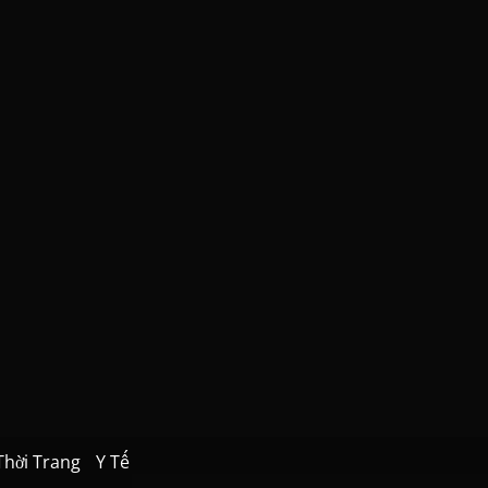
Thời Trang
Y Tế