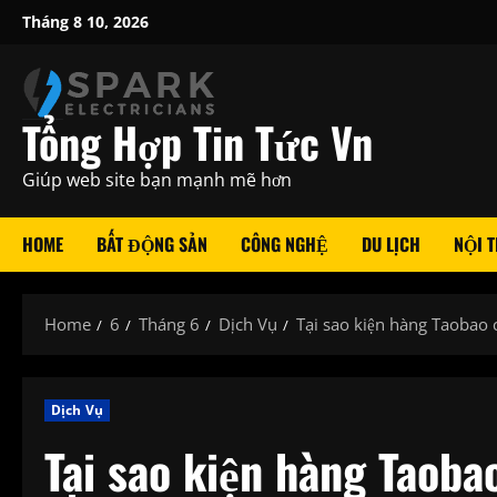
Skip
Tháng 8 10, 2026
to
content
Tổng Hợp Tin Tức Vn
Giúp web site bạn mạnh mẽ hơn
HOME
BẤT ĐỘNG SẢN
CÔNG NGHỆ
DU LỊCH
NỘI T
Home
6
Tháng 6
Dịch Vụ
Tại sao kiện hàng Taobao 
Dịch Vụ
Tại sao kiện hàng Taoba