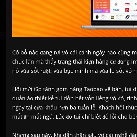
Có bồ nào đang rơi vô cái cảnh ngày nào cũng mở
chục lần mà thấy trạng thái kiện hàng cứ đứng i
nó vừa sốt ruột, vừa bực mình mà vừa lo sốt vó n
Hồi mới tập tành gom hàng Taobao về bán, tui d
quần áo thiết kế tui dồn hết vốn liếng vô đó, tín
ngay tại cửa khẩu hơn ba tuần lễ. Khách hối thúc,
mất ăn mất ngủ. Lúc đó tui chỉ biết đổ lỗi cho bê
Nhưng sau này, khi dấn thân sâu vô cái nghề đán