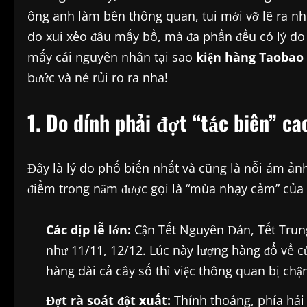
ông anh làm bên thông quan, tui mới vỡ lẽ ra nh
do xui xẻo đâu mấy bồ, mà đa phần đều có lý do c
mấy cái nguyên nhân tại sao
kiện hàng Taobao 
bước và né rủi ro ra nha!
1. Do dính phải đợt “tắc biên” c
Đây là lý do phổ biến nhất và cũng là nỗi ám ả
điểm trong năm được gọi là “mùa nhạy cảm” của 
Các dịp lễ lớn:
Cận Tết Nguyên Đán, Tết Trun
như 11/11, 12/12. Lúc này lượng hàng đổ về 
hàng dài cả cây số thì việc thông quan bị chậ
Đợt rà soát đột xuất:
Thỉnh thoảng, phía hải 