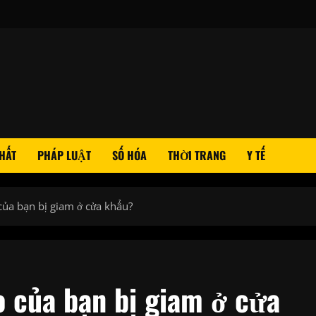
HẤT
PHÁP LUẬT
SỐ HÓA
THỜI TRANG
Y TẾ
của bạn bị giam ở cửa khẩu?
o của bạn bị giam ở cửa