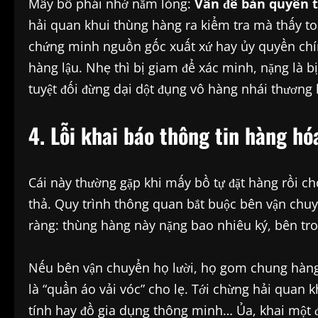
Mấy bồ phải nhớ nằm lòng:
Vấn đề bản quyền t
hải quan khui thùng hàng ra kiểm tra mà thấy to
chứng minh nguồn gốc xuất xứ hay ủy quyền chính 
hàng lậu. Nhẹ thì bị giam để xác minh, nặng là b
tuyệt đối đừng dại dột đụng vô hàng nhái thương 
4. Lỗi khai báo thông tin hàng hó
Cái này thường gặp khi mấy bồ tự đặt hàng rồi ch
thả. Quy trình thông quan bắt buộc bên vận chuyển
ràng: thùng hàng này nặng bao nhiêu ký, bên tro
Nếu bên vận chuyển họ lười, họ gom chung hàng
là “quần áo vải vóc” cho lẹ. Tới chừng hải quan 
tính hay đồ gia dụng thông minh… Ủa, khai một đ