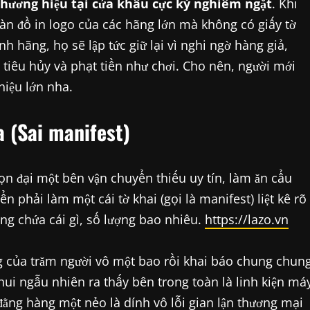
hương hiệu tại cửa khẩu cực kỳ nghiêm ngặt
. Khi
àn đồ in logo của các hãng lớn mà không có giấy tờ
hãng, họ sẽ lập tức giữ lại vì nghi ngờ hàng giả,
ị tiêu hủy và phạt tiền như chơi. Cho nên, người mới
hiệu lớn nha.
a (Sai manifest)
ọn đại một bên vận chuyển thiếu uy tín, làm ăn cẩu
 phải làm một cái tờ khai (gọi là manifest) liệt kê rõ
ng chứa cái gì, số lượng bao nhiêu.
https://lazo.vn
 của trăm người vô một bao rồi khai báo chung chun
khui ngẫu nhiên ra thấy bên trong toàn là linh kiện má
ằng hàng một nẻo là dính vô lỗi gian lận thương mại