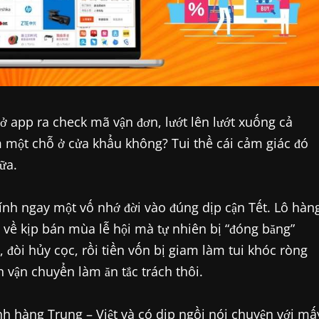
 app ra check mã vận đơn, lướt lên lướt xuống cả
m một chỗ ở cửa khẩu không? Tui thề cái cảm giác đó
ữa.
ính ngay một vố nhớ đời vào đúng dịp cận Tết. Lô hàn
h về kịp bán mùa lễ hội mà tự nhiên bị “đóng băng”
 đòi hủy cọc, rồi tiền vốn bị giam làm tui khóc ròng
n vận chuyển làm ăn tắc trách thôi.
h hàng Trung – Việt và có dịp ngồi nói chuyện với mấ