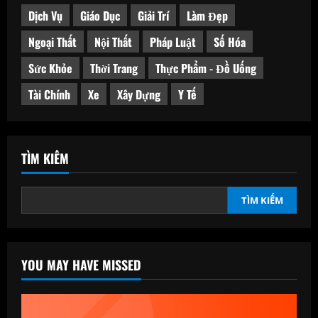
Dịch Vụ
Giáo Dục
Giải Trí
Làm Đẹp
Ngoại Thất
Nội Thất
Pháp Luật
Số Hóa
Sức Khỏe
Thời Trang
Thực Phẩm - Đồ Uống
Tài Chính
Xe
Xây Dựng
Y Tế
TÌM KIẾM
TÌM KIẾM
YOU MAY HAVE MISSED