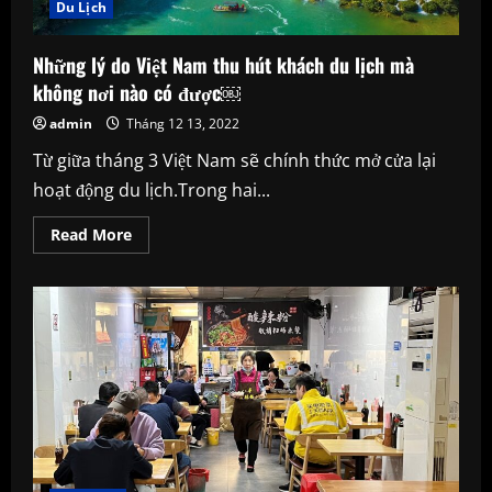
Du Lịch
Những lý do Việt Nam thu hút khách du lịch mà
không nơi nào có được￼
admin
Tháng 12 13, 2022
Từ giữa tháng 3 Việt Nam sẽ chính thức mở cửa lại
hoạt động du lịch.Trong hai...
Read
Read More
more
about
Những
lý
do
Việt
Nam
thu
hút
khách
du
lịch
mà
không
nơi
nào