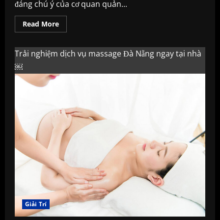
đáng chú ý của cơ quan quản...
Read
Read More
more
about
Ngân
hàng
Trải nghiệm dịch vụ massage Đà Nẵng ngay tại nhà
nhà
Nước
￼
có
động
thái
mới,
USD
tiếp
tục
lao
dốc
Giải Trí