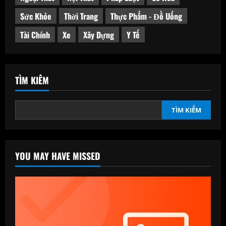
Sức Khỏe
Thời Trang
Thực Phẩm - Đồ Uống
Tài Chính
Xe
Xây Dựng
Y Tế
TÌM KIẾM
TÌM KIẾM
YOU MAY HAVE MISSED