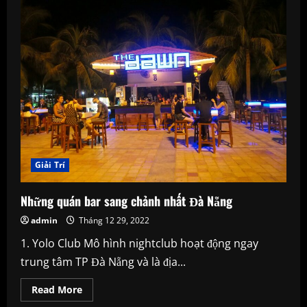
có
thể
bạn
chưa
biết
Giải Trí
Những quán bar sang chảnh nhất Đà Nẵng
admin
Tháng 12 29, 2022
1. Yolo Club Mô hình nightclub hoạt động ngay
trung tâm TP Đà Nẵng và là địa...
Read
Read More
more