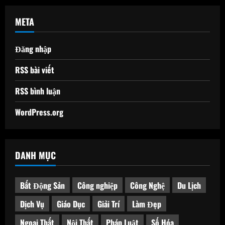
META
Đăng nhập
RSS bài viết
RSS bình luận
WordPress.org
DANH MỤC
Bất Động Sản
Công nghiệp
Công Nghệ
Du Lịch
Dịch Vụ
Giáo Dục
Giải Trí
Làm Đẹp
Ngoại Thất
Nội Thất
Pháp Luật
Số Hóa