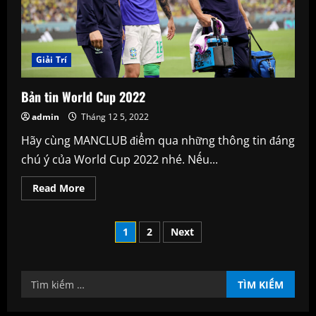
Giải Trí
Bản tin World Cup 2022
admin
Tháng 12 5, 2022
Hãy cùng MANCLUB điểm qua những thông tin đáng
chú ý của World Cup 2022 nhé. Nếu...
Read
Read More
more
about
Bản
Phân
tin
1
2
Next
World
Cup
trang
2022
Tìm
bài
kiếm