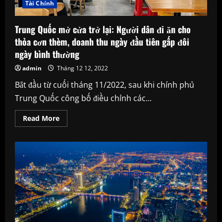
có
Tài Chính
được
￼
Trung Quốc mở cửa trở lại: Người dân đi ăn cho
thỏa cơn thèm, doanh thu ngày đầu tiên gấp đôi
ngày bình thường
admin
Tháng 12 12, 2022
Bắt đầu từ cuối tháng 11/2022, sau khi chính phủ
Trung Quốc công bố điều chỉnh các...
Read
Read More
more
about
Trung
Quốc
mở
cửa
trở
lại:
Người
dân
đi
ăn
cho
thỏa
cơn