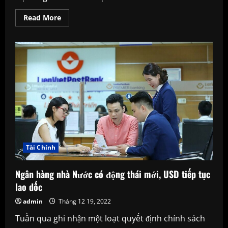
Read
Read More
more
about
Những
lưu
ý
quan
trọng
khi
thiết
kế
nội
thất
văn
phòng
Tài Chính
Ngân hàng nhà Nước có động thái mới, USD tiếp tục
lao dốc
admin
Tháng 12 19, 2022
Tuần qua ghi nhận một loạt quyết định chính sách