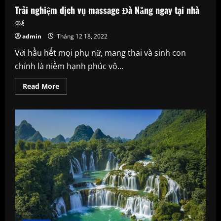
Trải nghiệm dịch vụ massage Đà Nẵng ngay tại nhà
￼
admin
Tháng 12 18, 2022
Với hầu hết mọi phụ nữ, mang thai và sinh con
chính là niềm hạnh phúc vô...
Read
Read More
more
about
<a>Trải
nghiệm
dịch
vụ
massage
Đà
Nẵng
ngay
tại
nhà
￼
</a>