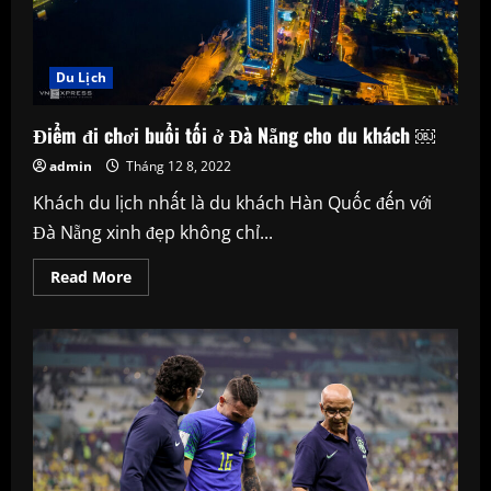
thèm,
doanh
thu
ngày
đầu
Du Lịch
tiên
gấp
đôi
Điểm đi chơi buổi tối ở Đà Nẵng cho du khách ￼
ngày
bình
admin
Tháng 12 8, 2022
thường
Khách du lịch nhất là du khách Hàn Quốc đến với
Đà Nẵng xinh đẹp không chỉ...
Read
Read More
more
about
Điểm
đi
chơi
buổi
tối
ở
Đà
Nẵng
cho
du
khách ￼