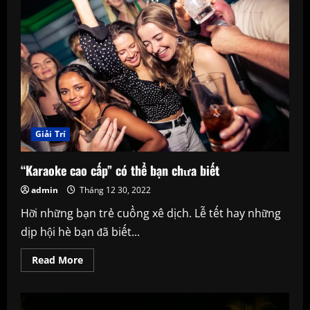
Giải Trí
“Karaoke cao cấp” có thể bạn chưa biết
admin
Tháng 12 30, 2022
Hỡi những bạn trẻ cuồng xê dịch. Lễ tết hay những
dịp hội hè bạn đã biết...
Read
Read More
more
about
“Karaoke
cao
cấp”