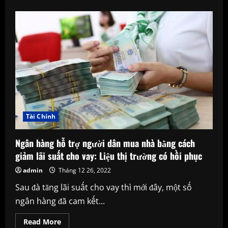
about
Những
quán
bar
sang
chảnh
nhất
Đà
Nẵng
Tài Chính
Ngân hàng hỗ trợ người dân mua nhà bằng cách
giảm lãi suất cho vay: Liệu thị trường có hồi phục
admin
Tháng 12 26, 2022
Sau đà tăng lãi suất cho vay thì mới đây, một số
ngân hàng đã cam kết...
Read
Read More