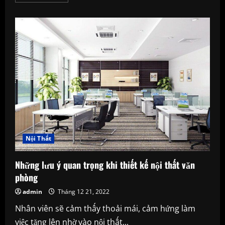
more
about
Ngân
hàng
hỗ
trợ
người
dân
mua
nhà
bằng
cách
giảm
lãi
suất
cho
vay:
Liệu
thị
trường
Nội Thất
có
hồi
phục
Những lưu ý quan trọng khi thiết kế nội thất văn
phòng
admin
Tháng 12 21, 2022
Nhân viên sẽ cảm thấy thoải mái, cảm hứng làm
việc tăng lên nhờ vào nội thất...