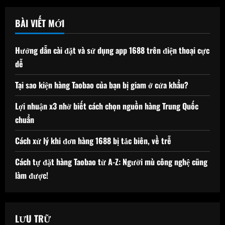
viết
cho:
BÀI VIẾT MỚI
Hướng dẫn cài đặt và sử dụng app 1688 trên điện thoại cực
dễ
Tại sao kiện hàng Taobao của bạn bị giam ở cửa khẩu?
Lợi nhuận x3 nhờ biết cách chọn nguồn hàng Trung Quốc
chuẩn
Cách xử lý khi đơn hàng 1688 bị tắc biên, về trễ
Cách tự đặt hàng Taobao từ A-Z: Người mù công nghệ cũng
làm được!
LƯU TRỮ