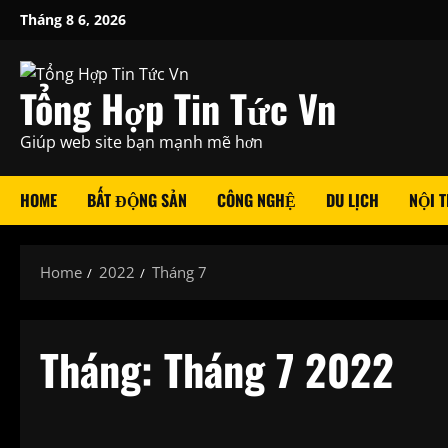
Skip
Tháng 8 6, 2026
to
content
Tổng Hợp Tin Tức Vn
Giúp web site bạn mạnh mẽ hơn
HOME
BẤT ĐỘNG SẢN
CÔNG NGHỆ
DU LỊCH
NỘI T
Home
2022
Tháng 7
Tháng:
Tháng 7 2022