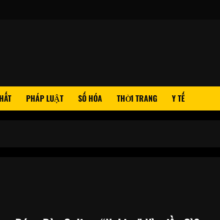
HẤT
PHÁP LUẬT
SỐ HÓA
THỜI TRANG
Y TẾ