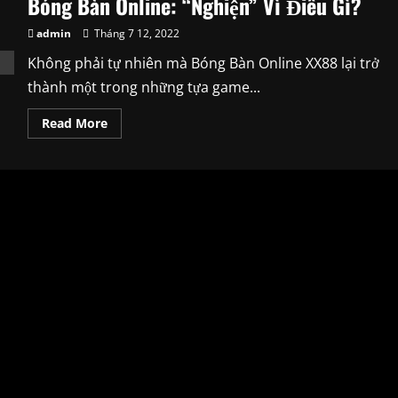
Bóng Bàn Online: “Nghiện” Vì Điều Gì?
admin
Tháng 7 12, 2022
Không phải tự nhiên mà Bóng Bàn Online XX88 lại trở
thành một trong những tựa game...
Read
Read More
more
about
Bóng
Bàn
Online:
“Nghiện”
Vì
Điều
Gì?