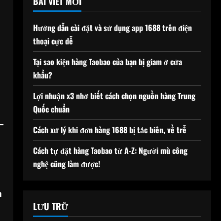
BÀI VIẾT MỚI
Hướng dẫn cài đặt và sử dụng app 1688 trên điện
thoại cực dễ
Tại sao kiện hàng Taobao của bạn bị giam ở cửa
khẩu?
Lợi nhuận x3 nhờ biết cách chọn nguồn hàng Trung
Quốc chuẩn
Cách xử lý khi đơn hàng 1688 bị tắc biên, về trễ
Cách tự đặt hàng Taobao từ A-Z: Người mù công
nghệ cũng làm được!
n
LƯU TRỮ