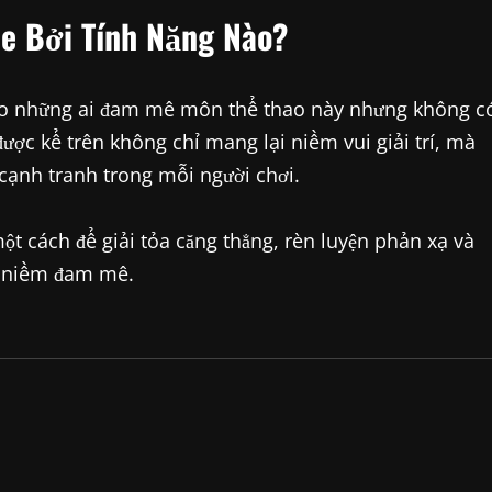
e Bởi Tính Năng Nào?
cho những ai đam mê môn thể thao này nhưng không c
ược kể trên không chỉ mang lại niềm vui giải trí, mà
 cạnh tranh trong mỗi người chơi.
một cách để giải tỏa căng thẳng, rèn luyện phản xạ và
g niềm đam mê.