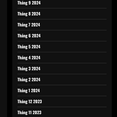
Tháng 9 2024
Tháng 8 2024
Tháng 7 2024
Tháng 6 2024
Tháng 5 2024
Tháng 4 2024
Tháng 3 2024
Tháng 2 2024
Tháng 1 2024
Tháng 12 2023
Tháng 11 2023