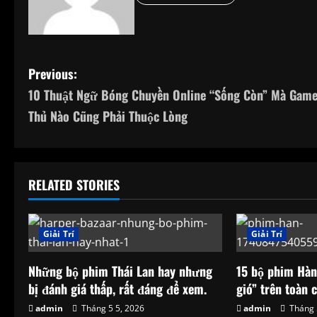
P
Previous:
10 Thuật Ngữ Bóng Chuyền Online “Sống Còn” Mà Gam
o
Thủ Nào Cũng Phải Thuộc Lòng
s
t
RELATED STORIES
n
a
Giải Trí
Giải Trí
v
Những bộ phim Thái Lan hay nhưng
15 bộ phim Hà
i
bị đánh giá thấp, rất đáng để xem.
gió” trên toàn
g
admin
Tháng 5 5, 2026
admin
Tháng 