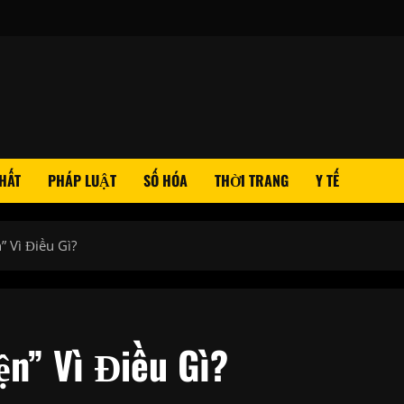
HẤT
PHÁP LUẬT
SỐ HÓA
THỜI TRANG
Y TẾ
” Vì Điều Gì?
ện” Vì Điều Gì?