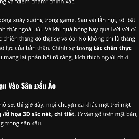
óng và “điểm chạm” chính xác.
 bóng xoáy xuống trong game. Sau vài lần hụt, tôi bắt
nh thật ngoài đời. Và khi quả bóng bay qua lưới với độ
c chiến thắng đó thật sự vỡ òa! Nó không chỉ là thắng
nỗ lực của bản thân. Chính sự
tương tác chân thực
 mang lại phản hồi rõ ràng, kích thích người chơi
ạn Vào Sân Đấu Ảo
ô sơ, thì giờ đây, mọi chuyện đã khác một trời một
bị
đồ họa 3D sắc nét, chi tiết
, từ vân gỗ trên mặt bàn,
g trong sân đấu.