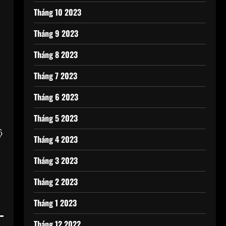
Tháng 10 2023
Tháng 9 2023
Tháng 8 2023
Tháng 7 2023
Tháng 6 2023
Tháng 5 2023
ộ
Tháng 4 2023
Tháng 3 2023
Tháng 2 2023
Tháng 1 2023
Tháng 12 2022