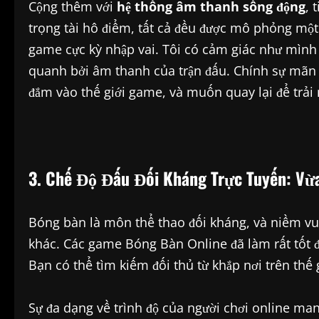
Cộng thêm với
hệ thống âm thanh sống động
, 
trọng tài hô điểm, tất cả đều được mô phỏng một
game cực kỳ nhập vai. Tôi có cảm giác như mình 
quanh bởi âm thanh của trận đấu. Chính sự mãn
đắm vào thế giới game, và muốn quay lại để trải
3. Chế Độ Đấu Đối Kháng Trực Tuyến: Vừa
Bóng bàn là môn thể thao đối kháng, và niềm vui 
khác. Các game Bóng Bàn Online đã làm rất tốt 
Bạn có thể tìm kiếm đối thủ từ khắp nơi trên thế g
Sự đa dạng về trình độ của người chơi online ma