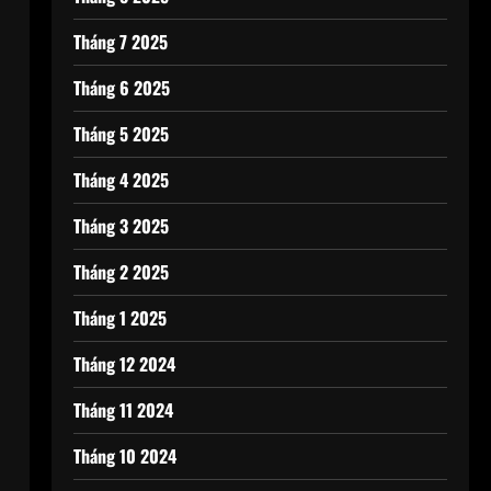
Tháng 7 2025
Tháng 6 2025
Tháng 5 2025
Tháng 4 2025
Tháng 3 2025
Tháng 2 2025
Tháng 1 2025
Tháng 12 2024
Tháng 11 2024
Tháng 10 2024