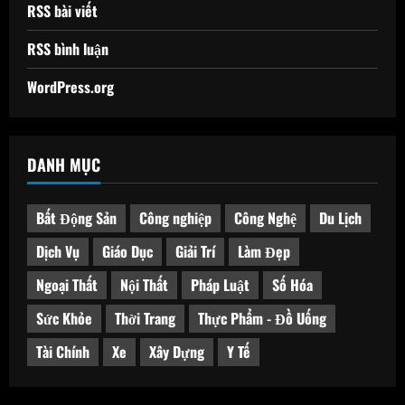
RSS bài viết
RSS bình luận
WordPress.org
DANH MỤC
Bất Động Sản
Công nghiệp
Công Nghệ
Du Lịch
Dịch Vụ
Giáo Dục
Giải Trí
Làm Đẹp
Ngoại Thất
Nội Thất
Pháp Luật
Số Hóa
Sức Khỏe
Thời Trang
Thực Phẩm - Đồ Uống
Tài Chính
Xe
Xây Dựng
Y Tế