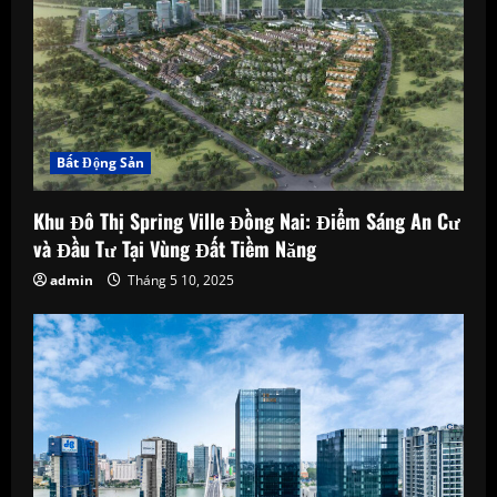
t
i
o
n
Bất Động Sản
Khu Đô Thị Spring Ville Đồng Nai: Điểm Sáng An Cư
và Đầu Tư Tại Vùng Đất Tiềm Năng
admin
Tháng 5 10, 2025