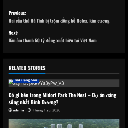
P
Previous:
o
Hai cầu thủ Hà Tĩnh bị trộm đồng hồ Rolex, kim cương
s
Next:
Dàn âm thanh 50 tỷ đồng xuất hiện tại Việt Nam
t
n
a
RELATED STORIES
v
Bất Động Sản
i
Có gì bên trong Midori Park The Nest – Dự án đáng
sống nhất Bình Dương?
g
admin
Tháng 1 28, 2026
a