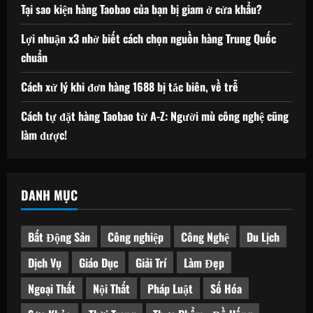
Tại sao kiện hàng Taobao của bạn bị giam ở cửa khẩu?
Lợi nhuận x3 nhờ biết cách chọn nguồn hàng Trung Quốc
chuẩn
Cách xử lý khi đơn hàng 1688 bị tắc biên, về trễ
Cách tự đặt hàng Taobao từ A-Z: Người mù công nghệ cũng
làm được!
DANH MỤC
Bất Động Sản
Công nghiệp
Công Nghệ
Du Lịch
Dịch Vụ
Giáo Dục
Giải Trí
Làm Đẹp
Ngoại Thất
Nội Thất
Pháp Luật
Số Hóa