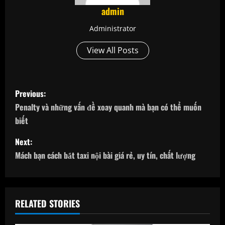
admin
Administrator
View All Posts
P
Previous:
o
Penalty và những vấn đề xoay quanh mà bạn có thể muốn
biết
s
Next:
t
Mách bạn cách bắt taxi nội bài giá rẻ, uy tín, chất lượng
n
a
RELATED STORIES
v