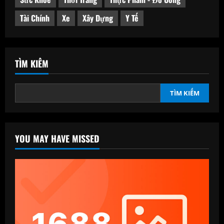
Tài Chính
Xe
Xây Dựng
Y Tế
TÌM KIẾM
TÌM KIẾM
YOU MAY HAVE MISSED