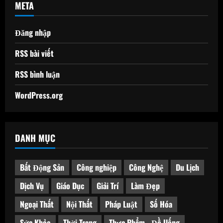
META
Đăng nhập
RSS bài viết
RSS bình luận
WordPress.org
DANH MỤC
Bất Động Sản
Công nghiệp
Công Nghệ
Du Lịch
Dịch Vụ
Giáo Dục
Giải Trí
Làm Đẹp
Ngoại Thất
Nội Thất
Pháp Luật
Số Hóa
Sức Khỏe
Thời Trang
Thực Phẩm - Đồ Uống