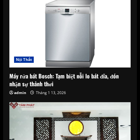
i
g
a
t
i
Nội Thất
o
Máy rửa bát Bosch: Tạm biệt nỗi lo bát đĩa, đón
n
nhận sự thảnh thơi
admin
Tháng 1 13, 2026