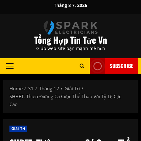
Skip
Tháng 8 7, 2026
to
content
Tổng Hợp Tin Tức Vn
Giúp web site bạn mạnh mẽ hơn
SUBSCRIBE
Primary
Menu
Home
31
Tháng 12
Giải Trí
SHBET: Thiên Đường Cá Cược Thể Thao Với Tỷ Lệ Cực
Cao
Giải Trí