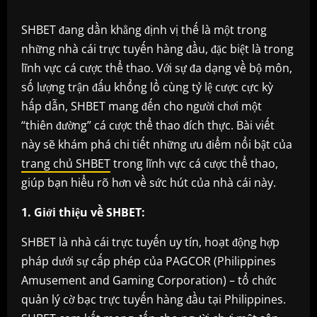
SHBET đang dần khẳng định vị thế là một trong
những nhà cái trực tuyến hàng đầu, đặc biệt là trong
lĩnh vực cá cược thể thao. Với sự đa dạng về bộ môn,
số lượng trận đấu khổng lồ cùng tỷ lệ cược cực kỳ
hấp dẫn, SHBET mang đến cho người chơi một
“thiên đường” cá cược thể thao đích thực. Bài viết
này sẽ khám phá chi tiết những ưu điểm nổi bật của
trang chủ SHBET
trong lĩnh vực cá cược thể thao,
giúp bạn hiểu rõ hơn về sức hút của nhà cái này.
1. Giới thiệu về SHBET:
SHBET là nhà cái trực tuyến uy tín, hoạt động hợp
pháp dưới sự cấp phép của PAGCOR (Philippines
Amusement and Gaming Corporation) – tổ chức
quản lý cờ bạc trực tuyến hàng đầu tại Philippines.