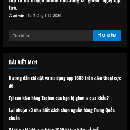
tức.
admin
Tháng 1 15, 2026
Tìm
kiếm
cho:
BÀI VIẾT MỚI
Hướng dẫn cài đặt và sử dụng app 1688 trên điện thoại cực
dễ
Tại sao kiện hàng Taobao của bạn bị giam ở cửa khẩu?
Lợi nhuận x3 nhờ biết cách chọn nguồn hàng Trung Quốc
chuẩn
Cách xử lý khi đơn hàng 1688 bị tắc biên, về trễ