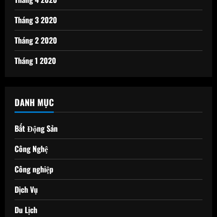
Tháng 3 2020
Tháng 2 2020
Tháng 1 2020
DANH MỤC
Bất Động Sản
Công Nghệ
Công nghiệp
Dịch Vụ
Du Lịch