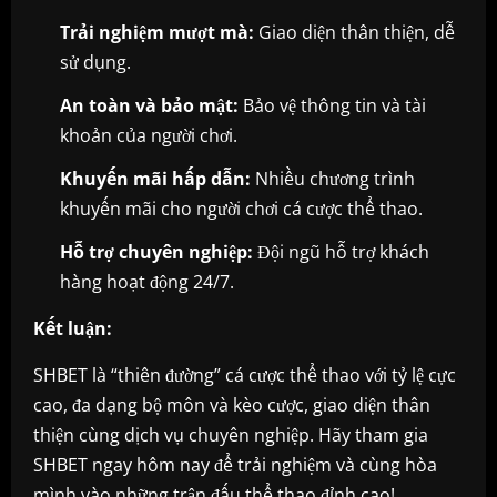
Trải nghiệm mượt mà:
Giao diện thân thiện, dễ
sử dụng.
An toàn và bảo mật:
Bảo vệ thông tin và tài
khoản của người chơi.
Khuyến mãi hấp dẫn:
Nhiều chương trình
khuyến mãi cho người chơi cá cược thể thao.
Hỗ trợ chuyên nghiệp:
Đội ngũ hỗ trợ khách
hàng hoạt động 24/7.
Kết luận:
SHBET là “thiên đường” cá cược thể thao với tỷ lệ cực
cao, đa dạng bộ môn và kèo cược, giao diện thân
thiện cùng dịch vụ chuyên nghiệp. Hãy tham gia
SHBET ngay hôm nay để trải nghiệm và cùng hòa
mình vào những trận đấu thể thao đỉnh cao!