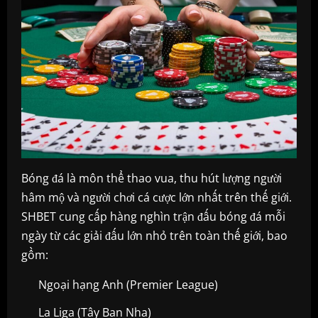
Bóng đá là môn thể thao vua, thu hút lượng người
hâm mộ và người chơi cá cược lớn nhất trên thế giới.
SHBET cung cấp hàng nghìn trận đấu bóng đá mỗi
ngày từ các giải đấu lớn nhỏ trên toàn thế giới, bao
gồm:
Ngoại hạng Anh (Premier League)
La Liga (Tây Ban Nha)