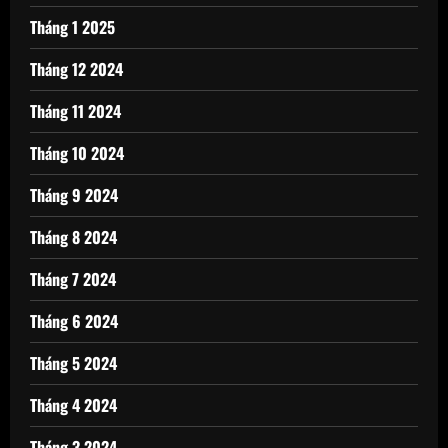
Tháng 1 2025
Tháng 12 2024
Tháng 11 2024
Tháng 10 2024
Tháng 9 2024
Tháng 8 2024
Tháng 7 2024
Tháng 6 2024
Tháng 5 2024
Tháng 4 2024
Tháng 3 2024