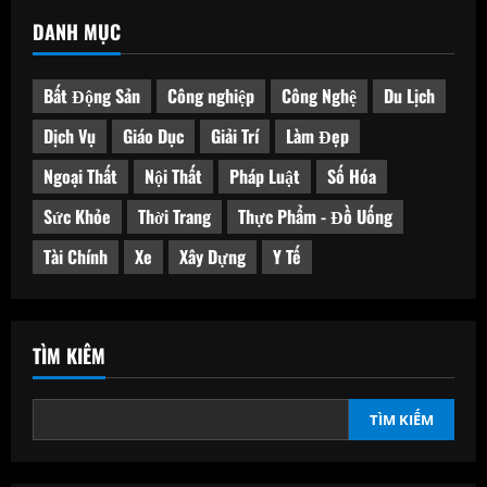
DANH MỤC
Bất Động Sản
Công nghiệp
Công Nghệ
Du Lịch
Dịch Vụ
Giáo Dục
Giải Trí
Làm Đẹp
Ngoại Thất
Nội Thất
Pháp Luật
Số Hóa
Sức Khỏe
Thời Trang
Thực Phẩm - Đồ Uống
Tài Chính
Xe
Xây Dựng
Y Tế
TÌM KIẾM
TÌM KIẾM