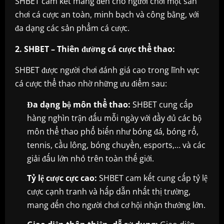
SHBET cam kết mang đến cho người chơi một sân
chơi cá cược an toàn, minh bạch và công bằng, với
đa dạng các sản phẩm cá cược.
2. SHBET – Thiên đường cá cược thể thao:
SHBET được người chơi đánh giá cao trong lĩnh vực
cá cược thể thao nhờ những ưu điểm sau:
Đa dạng bộ môn thể thao:
SHBET cung cấp
hàng nghìn trận đấu mỗi ngày với đầy đủ các bộ
môn thể thao phổ biến như bóng đá, bóng rổ,
tennis, cầu lông, bóng chuyền, esports,… và các
giải đấu lớn nhỏ trên toàn thế giới.
Tỷ lệ cược cực cao:
SHBET cam kết cung cấp tỷ lệ
cược cạnh tranh và hấp dẫn nhất thị trường,
mang đến cho người chơi cơ hội nhận thưởng lớn.