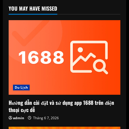
YOU MAY HAVE MISSED
Du Lịch
Hướng dẫn cài đặt và sử dụng app 1688 trên điện
thoại cực dễ
admin
Tháng 6 7, 2026