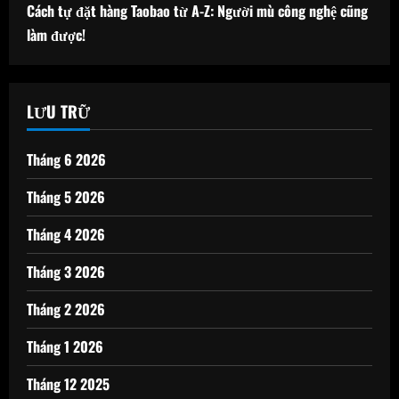
Cách tự đặt hàng Taobao từ A-Z: Người mù công nghệ cũng
làm được!
LƯU TRỮ
Tháng 6 2026
Tháng 5 2026
Tháng 4 2026
Tháng 3 2026
Tháng 2 2026
Tháng 1 2026
Tháng 12 2025