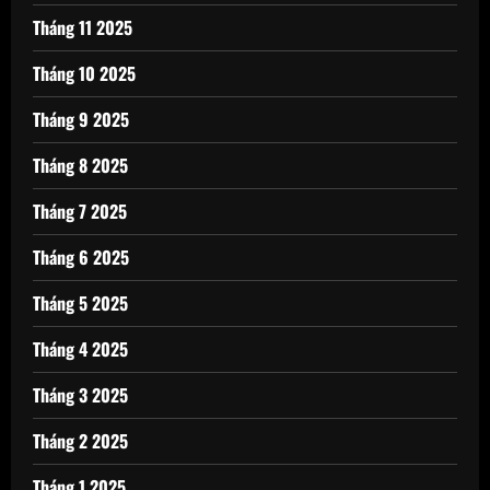
Tháng 11 2025
Tháng 10 2025
Tháng 9 2025
Tháng 8 2025
Tháng 7 2025
Tháng 6 2025
Tháng 5 2025
Tháng 4 2025
Tháng 3 2025
Tháng 2 2025
Tháng 1 2025