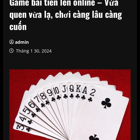
Game bài tiến lên online – Vừa
quen vừa lạ, chơi càng lâu càng
cuốn
admin
Tháng 1 30, 2024