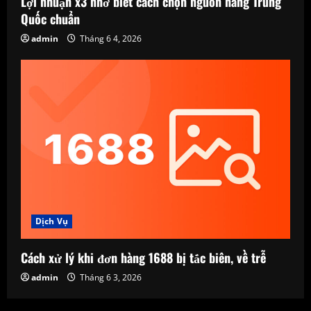
Lợi nhuận x3 nhờ biết cách chọn nguồn hàng Trung
Quốc chuẩn
admin
Tháng 6 4, 2026
Dịch Vụ
Cách xử lý khi đơn hàng 1688 bị tắc biên, về trễ
admin
Tháng 6 3, 2026