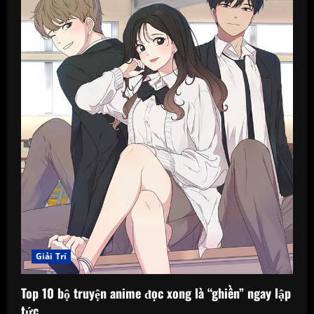
Giải Trí
Top 10 bộ truyện anime đọc xong là “ghiền” ngay lập
tức.