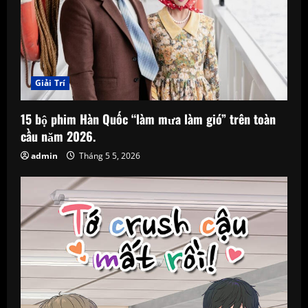
Giải Trí
15 bộ phim Hàn Quốc “làm mưa làm gió” trên toàn
cầu năm 2026.
admin
Tháng 5 5, 2026