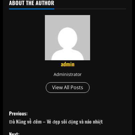
ABOUT THE AUTHOR
admin
Administrator
View All Posts
P
Previous:
o
Đà Nẵng về đêm – Vẻ đẹp sôi động và náo nhiệt
Next: