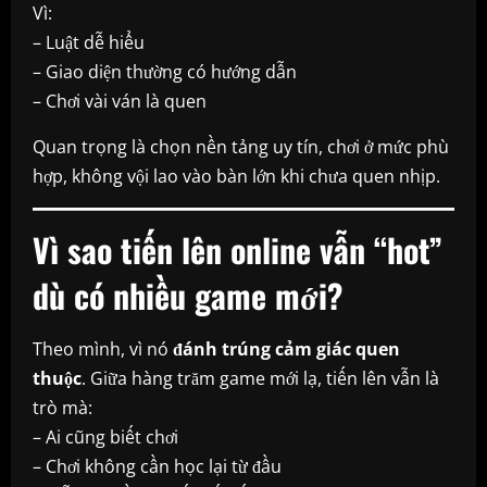
Vì:
– Luật dễ hiểu
– Giao diện thường có hướng dẫn
– Chơi vài ván là quen
Quan trọng là chọn nền tảng uy tín, chơi ở mức phù
hợp, không vội lao vào bàn lớn khi chưa quen nhịp.
Vì sao tiến lên online vẫn “hot”
dù có nhiều game mới?
Theo mình, vì nó
đánh trúng cảm giác quen
thuộc
. Giữa hàng trăm game mới lạ, tiến lên vẫn là
trò mà:
– Ai cũng biết chơi
– Chơi không cần học lại từ đầu