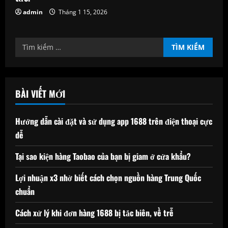
admin
Tháng 1 15, 2026
Tìm
kiếm
cho:
BÀI VIẾT MỚI
Hướng dẫn cài đặt và sử dụng app 1688 trên điện thoại cực
dễ
Tại sao kiện hàng Taobao của bạn bị giam ở cửa khẩu?
Lợi nhuận x3 nhờ biết cách chọn nguồn hàng Trung Quốc
chuẩn
Cách xử lý khi đơn hàng 1688 bị tắc biên, về trễ