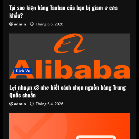
Tại sao kiện hàng Taobao của bạn bị giam ở cửa
khẩu?
admin
Tháng 6 6, 2026
Dịch Vụ
Lợi nhuận x3 nhờ biết cách chọn nguồn hàng Trung
Quốc chuẩn
admin
Tháng 6 4, 2026