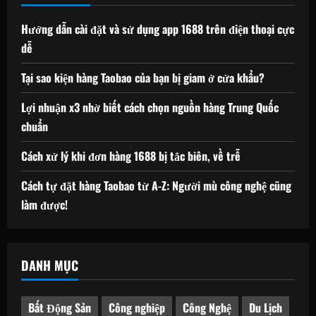
Hướng dẫn cài đặt và sử dụng app 1688 trên điện thoại cực
dễ
Tại sao kiện hàng Taobao của bạn bị giam ở cửa khẩu?
Lợi nhuận x3 nhờ biết cách chọn nguồn hàng Trung Quốc
chuẩn
Cách xử lý khi đơn hàng 1688 bị tắc biên, về trễ
Cách tự đặt hàng Taobao từ A-Z: Người mù công nghệ cũng
làm được!
DANH MỤC
Bất Động Sản
Công nghiệp
Công Nghệ
Du Lịch