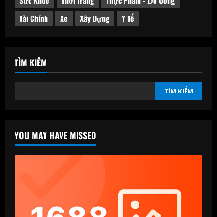
Sức Khỏe
Thời Trang
Thực Phẩm - Đồ Uống
Tài Chính
Xe
Xây Dựng
Y Tế
TÌM KIẾM
TÌM KIẾM
YOU MAY HAVE MISSED