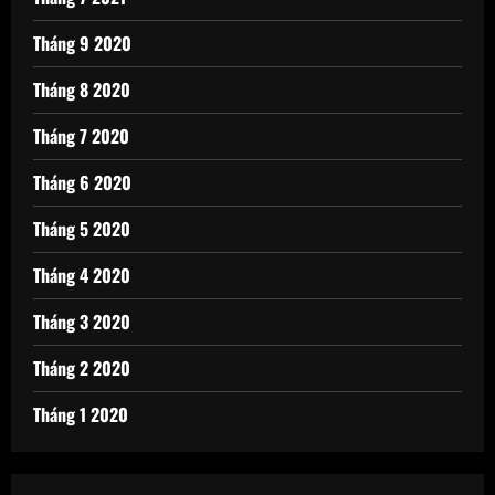
Tháng 9 2020
Tháng 8 2020
Tháng 7 2020
Tháng 6 2020
Tháng 5 2020
Tháng 4 2020
Tháng 3 2020
Tháng 2 2020
Tháng 1 2020