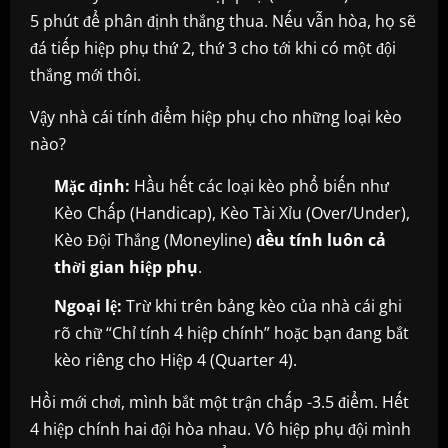
5 phút để phân định thắng thua. Nếu vẫn hòa, họ sẽ
đá tiếp hiệp phụ thứ 2, thứ 3 cho tới khi có một đội
thắng mới thôi.
Vậy nhà cái tính điểm hiệp phụ cho những loại kèo
nào?
Mặc định:
Hầu hết các loại kèo phổ biến như
Kèo Chấp (Handicap), Kèo Tài Xỉu (Over/Under),
Kèo Đội Thắng (Moneyline)
đều tính luôn cả
thời gian hiệp phụ
.
Ngoại lệ:
Trừ khi trên bảng kèo của nhà cái ghi
rõ chữ “Chỉ tính 4 hiệp chính” hoặc bạn đang bắt
kèo riêng cho Hiệp 4 (Quarter 4).
Hồi mới chơi, mình bắt một trận chấp -3.5 điểm. Hết
4 hiệp chính hai đội hòa nhau. Vô hiệp phụ đội mình