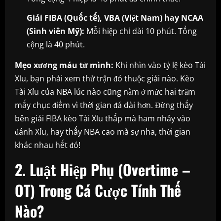
Giải FIBA (Quốc tế), VBA (Việt Nam) hay NCAA
(Sinh viên Mỹ):
Mỗi hiệp chỉ dài 10 phút. Tổng
cộng là 40 phút.
Mẹo xương máu từ mình:
Khi nhìn vào tỷ lệ kèo Tài
Xỉu, bạn phải xem thử trận đó thuộc giải nào. Kèo
Tài Xỉu của NBA lúc nào cũng nằm ở mức hai trăm
mấy chục điểm vì thời gian đá dài hơn. Đừng thấy
bên giải FIBA kèo Tài Xỉu thấp mà ham nhảy vào
đánh Xỉu, hay thấy NBA cao mà sợ nha, thời gian
khác nhau hết đó!
2. Luật Hiệp Phụ (Overtime –
OT) Trong Cá Cược Tính Thế
Nào?