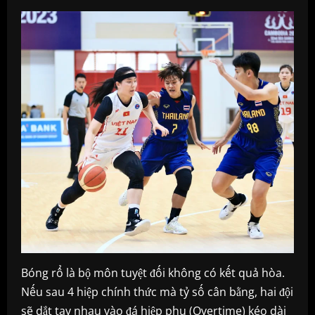
Bóng rổ là bộ môn tuyệt đối không có kết quả hòa.
Nếu sau 4 hiệp chính thức mà tỷ số cân bằng, hai đội
sẽ dắt tay nhau vào đá hiệp phụ (Overtime) kéo dài