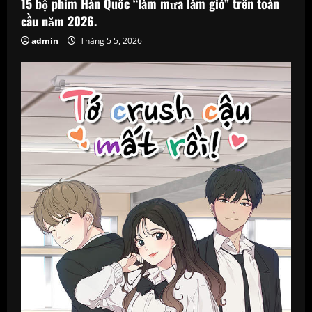
15 bộ phim Hàn Quốc “làm mưa làm gió” trên toàn
cầu năm 2026.
admin
Tháng 5 5, 2026