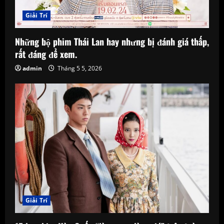
Giải Trí
Những bộ phim Thái Lan hay nhưng bị đánh giá thấp,
rất đáng để xem.
admin
Tháng 5 5, 2026
Giải Trí