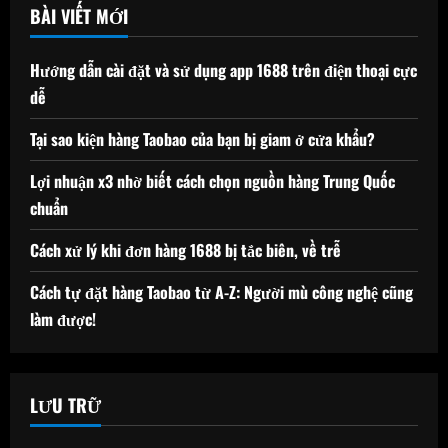
BÀI VIẾT MỚI
Hướng dẫn cài đặt và sử dụng app 1688 trên điện thoại cực
dễ
Tại sao kiện hàng Taobao của bạn bị giam ở cửa khẩu?
Lợi nhuận x3 nhờ biết cách chọn nguồn hàng Trung Quốc
chuẩn
Cách xử lý khi đơn hàng 1688 bị tắc biên, về trễ
Cách tự đặt hàng Taobao từ A-Z: Người mù công nghệ cũng
làm được!
LƯU TRỮ