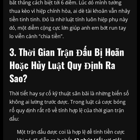
bắt thắng cách biệt tới 6 điểm. Lúc đó mình tưởng
thua kèo vì hiệp chính hòa, ai dè tài khoản vẫn nhảy
tiền tinh tinh. Đó là nhờ luật tính luôn hiệp phụ này
đó, một điểm cộng cực lớn giúp anh em bớt run tay
lo viễn cảnh “chia tiền”.
3. Thời Gian Trận Đấu Bị Hoãn
Hoặc Hủy Luật Quy Định Ra
Sao?
Thời tiết hay sự cố kỹ thuật sân bãi là những biến số
không ai lường trước được. Trong luật cá cược bóng
rổ quy định rất rõ về tính hợp lệ của thời gian trận
đấu:
Một trận đấu được coi là hợp lệ để tính tiền cược