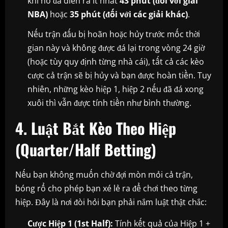
khi nó đã diễn ra ít nhất
43 phút (đối với giải
NBA)
hoặc
35 phút (đối với các giải khác)
.
Nếu trận đấu bị hoãn hoặc hủy trước mốc thời
gian này và không được đá lại trong vòng 24 giờ
(hoặc tùy quy định từng nhà cái), tất cả các kèo
cược cả trận sẽ bị hủy và bạn được hoàn tiền. Tuy
nhiên, những kèo hiệp 1, hiệp 2 nếu đã đá xong
xuôi thì vẫn được tính tiền như bình thường.
4. Luật Bắt Kèo Theo Hiệp
(Quarter/Half Betting)
Nếu bạn không muốn chờ đợi mòn mỏi cả trận,
bóng rổ cho phép bạn xé lẻ ra để chơi theo từng
hiệp. Đây là nơi đòi hỏi bạn phải nắm luật thật chắc:
Cược Hiệp 1 (1st Half):
Tính kết quả của Hiệp 1 +