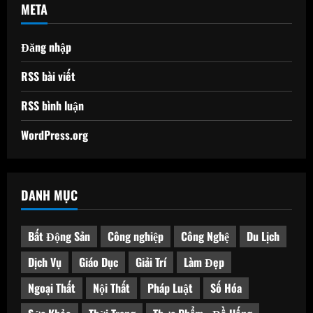
META
Đăng nhập
RSS bài viết
RSS bình luận
WordPress.org
DANH MỤC
Bất Động Sản
Công nghiệp
Công Nghệ
Du Lịch
Dịch Vụ
Giáo Dục
Giải Trí
Làm Đẹp
Ngoại Thất
Nội Thất
Pháp Luật
Số Hóa