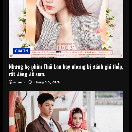
Giải Trí
Những bộ phim Thái Lan hay nhưng bị đánh giá thấp,
rất đáng để xem.
admin
Tháng 5 5, 2026