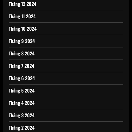
Tháng 12 2024
Tháng 11 2024
Tháng 10 2024
Tháng 9 2024
Tháng 8 2024
Tháng 7 2024
Tháng 6 2024
Tháng 5 2024
Tháng 4 2024
Tháng 3 2024
Tháng 2 2024