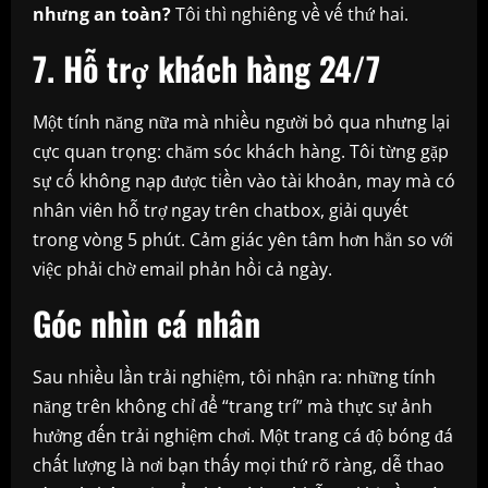
nhưng an toàn?
Tôi thì nghiêng về vế thứ hai.
7. Hỗ trợ khách hàng 24/7
Một tính năng nữa mà nhiều người bỏ qua nhưng lại
cực quan trọng: chăm sóc khách hàng. Tôi từng gặp
sự cố không nạp được tiền vào tài khoản, may mà có
nhân viên hỗ trợ ngay trên chatbox, giải quyết
trong vòng 5 phút. Cảm giác yên tâm hơn hẳn so với
việc phải chờ email phản hồi cả ngày.
Góc nhìn cá nhân
Sau nhiều lần trải nghiệm, tôi nhận ra: những tính
năng trên không chỉ để “trang trí” mà thực sự ảnh
hưởng đến trải nghiệm chơi. Một trang cá độ bóng đá
chất lượng là nơi bạn thấy mọi thứ rõ ràng, dễ thao