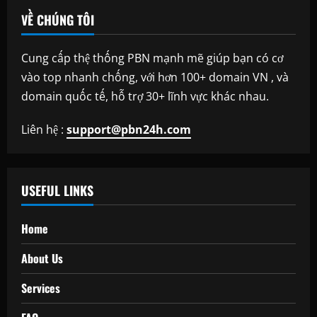
VỀ CHÚNG TÔI
Cung cấp thệ thống PBN mạnh mẽ giúp bạn có cơ
vào top nhanh chống, với hơn 100+ domain VN , và
domain quốc tế, hỗ trợ 30+ lĩnh vực khác nhau.
Liên hệ :
support@pbn24h.com
USEFUL LINKS
Home
About Us
Services