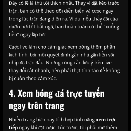
Đây có lẽ là thứ tôi thích nhất. Thay vì đặt kèo trước
trận, bạn có thể theo dõi diễn biến và cược ngay
trong lúc trận đang diễn ra. Ví dụ, nếu thấy đội cửa
dưới chơi tốt bất ngờ, bạn hoàn toàn có thể “xuống
tiền” ngay lập tức.
Cược live làm cho cảm giác xem bóng thêm phần
kịch tính, bởi mỗi quyết định gần như gắn liền với
nhịp độ trận đấu. Nhưng cũng cần lưu ý: kèo live
thay đổi rất nhanh, nên phải thật tỉnh táo để không
bị cuốn theo cảm xúc.
4. Xem bóng đá trực tuyến
ngay trên trang
Nhiều trang hiện nay tích hợp tính năng
xem trực
tiếp
ngay khi đặt cược. Lúc trước, tôi phải mở thêm