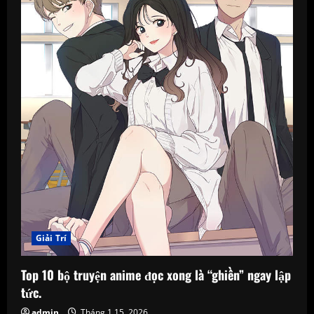
Giải Trí
Top 10 bộ truyện anime đọc xong là “ghiền” ngay lập
tức.
admin
Tháng 1 15, 2026