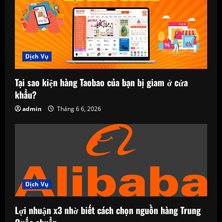
Dịch Vụ
Tại sao kiện hàng Taobao của bạn bị giam ở cửa
khẩu?
admin
Tháng 6 6, 2026
Dịch Vụ
Lợi nhuận x3 nhờ biết cách chọn nguồn hàng Trung