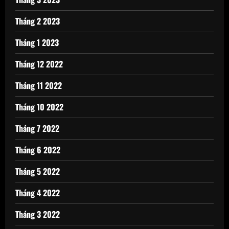
Tháng 2 2023
Tháng 1 2023
Tháng 12 2022
Tháng 11 2022
Tháng 10 2022
Tháng 7 2022
Tháng 6 2022
Tháng 5 2022
Tháng 4 2022
Tháng 3 2022