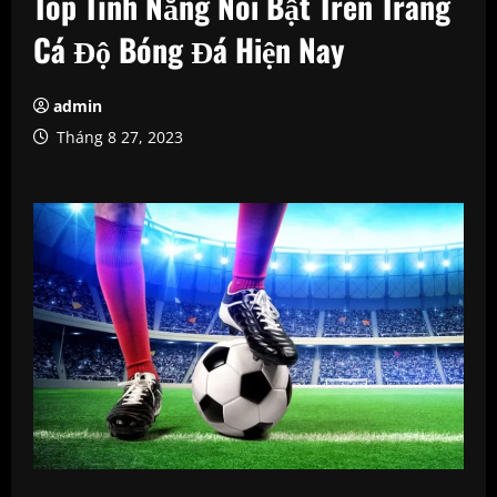
Top Tính Năng Nổi Bật Trên Trang
Cá Độ Bóng Đá Hiện Nay
admin
Tháng 8 27, 2023