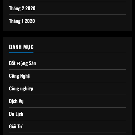
Tháng 2 2020
Tháng 1 2020
DANH MỤC
Bất Động Sản
Công Nghệ
Công nghiệp
Dịch Vụ
Du Lịch
Giải Trí