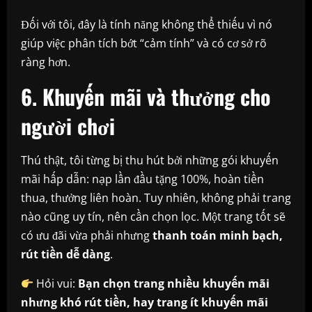
Đối với tôi, đây là tính năng không thể thiếu vì nó
giúp việc phân tích bớt “cảm tính” và có cơ sở rõ
ràng hơn.
6. Khuyến mãi và thưởng cho
người chơi
Thú thật, tôi từng bị thu hút bởi những gói khuyến
mãi hấp dẫn: nạp lần đầu tặng 100%, hoàn tiền
thua, thưởng liên hoàn. Tuy nhiên, không phải trang
nào cũng uy tín, nên cần chọn lọc. Một trang tốt sẽ
có ưu đãi vừa phải nhưng
thanh toán minh bạch,
rút tiền dễ dàng
.
Hỏi vui:
Bạn chọn trang nhiều khuyến mãi
nhưng khó rút tiền, hay trang ít khuyến mãi