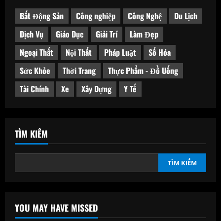
Bất Động Sản
Công nghiệp
Công Nghệ
Du Lịch
Dịch Vụ
Giáo Dục
Giải Trí
Làm Đẹp
Ngoại Thất
Nội Thất
Pháp Luật
Số Hóa
Sức Khỏe
Thời Trang
Thực Phẩm - Đồ Uống
Tài Chính
Xe
Xây Dựng
Y Tế
TÌM KIẾM
TÌM KIẾM
YOU MAY HAVE MISSED