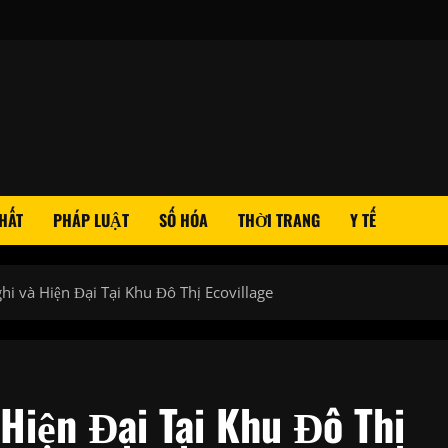
HẤT
PHÁP LUẬT
SỐ HÓA
THỜI TRANG
Y TẾ
hi và Hiện Đại Tại Khu Đô Thị Ecovillage
Hiện Đại Tại Khu Đô Thị