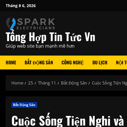
Skip
Tháng 8 6, 2026
to
content
Tổng Hợp Tin Tức Vn
Giúp web site bạn mạnh mẽ hơn
HOME
BẤT ĐỘNG SẢN
CÔNG NGHỆ
DU LỊCH
NỘI T
Home
25
Tháng 11
Bất Động Sản
Cuộc Sống Tiện Ng
Bất Động Sản
Cuộc Sống Tiện Nghi và 