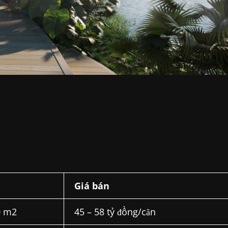
h
Giá bán
0 m2
45 – 58 tỷ đồng/căn