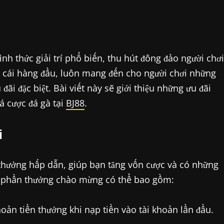
nh thức giải trí phổ biến, thu hút đông đảo người chơi
hà cái hàng đầu, luôn mang đến cho người chơi những
đãi đặc biệt. Bài viết này sẽ giới thiệu những ưu đãi
á cược đá gà tại
BJ88
.
i
thưởng hấp dẫn, giúp bạn tăng vốn cược và có những
Các phần thưởng chào mừng có thể bao gồm:
n tiền thưởng khi nạp tiền vào tài khoản lần đầu.