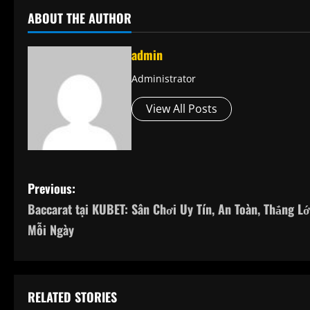
ABOUT THE AUTHOR
admin
Administrator
View All Posts
P
Previous:
Baccarat tại KUBET: Sân Chơi Uy Tín, An Toàn, Thắng L
o
Mỗi Ngày
s
t
RELATED STORIES
n