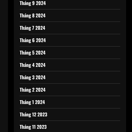
Tháng 9 2024
Tháng 8 2024
Tháng 7 2024
Tháng 6 2024
Tháng 5 2024
Tháng 4 2024
Tháng 3 2024
Tháng 2 2024
Tháng 1 2024
Tháng 12 2023
Tháng 11 2023