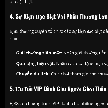
dịp đặc biệt.
4. Sự Kiện Đặc Biệt Với Phần Thưởng Lớn
BJ88 thường xuyên tổ chức các sự kiện đặc biệt d
như:
Giải thưởng tiền mặt:
Nhận giải thưởng tiền 
Quà tặng hiện vật:
Nhận các quà tặng hiện vật
Chuyến du lịch:
Có cơ hội tham gia các chuyế
5. Ưu Đãi VIP Dành Cho Người Chơi Thân 
BJ88 có chương trình VIP dành cho những người chơ