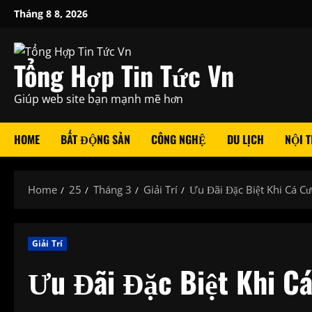
Skip
Tháng 8 8, 2026
to
content
Tổng Hợp Tin Tức Vn
Giúp web site bạn mạnh mẽ hơn
HOME
BẤT ĐỘNG SẢN
CÔNG NGHỆ
DU LỊCH
NỘI T
Home
25
Tháng 3
Giải Trí
Ưu Đãi Đặc Biệt Khi Cá C
Giải Trí
Ưu Đãi Đặc Biệt Khi Cá