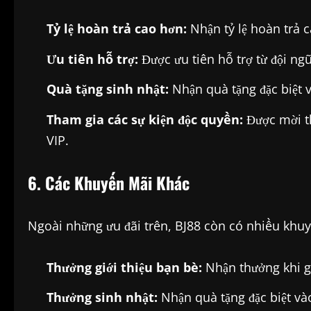
Tỷ lệ hoàn trả cao hơn:
Nhận tỷ lệ hoàn trả c
Ưu tiên hỗ trợ:
Được ưu tiên hỗ trợ từ đội n
Quà tặng sinh nhật:
Nhận quà tặng đặc biệt 
Tham gia các sự kiện độc quyền:
Được mời th
VIP.
6. Các Khuyến Mãi Khác
Ngoài những ưu đãi trên, BJ88 còn có nhiều khu
Thưởng giới thiệu bạn bè:
Nhận thưởng khi gi
Thưởng sinh nhật:
Nhận quà tặng đặc biệt và