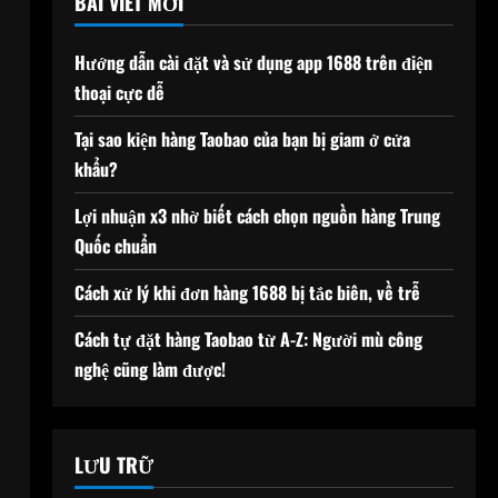
BÀI VIẾT MỚI
Hướng dẫn cài đặt và sử dụng app 1688 trên điện
thoại cực dễ
Tại sao kiện hàng Taobao của bạn bị giam ở cửa
khẩu?
Lợi nhuận x3 nhờ biết cách chọn nguồn hàng Trung
Quốc chuẩn
Cách xử lý khi đơn hàng 1688 bị tắc biên, về trễ
Cách tự đặt hàng Taobao từ A-Z: Người mù công
nghệ cũng làm được!
LƯU TRỮ