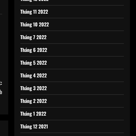
Tháng 11 2022
Tháng 10 2022
Tháng 7 2022
Tháng 6 2022
Tháng 5 2022
Tháng 4 2022
:
Tháng 3 2022
b
Tháng 2 2022
Tháng 1 2022
Tháng 12 2021