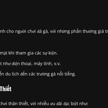
ành cho người chơi đá gà, với những phần thưởng giá tr
mặt khi tham gia các sự kiện.
 như điện thoại, máy tính, v.v.
n du lịch đến các trường gà nổi tiếng.
Thiết
i thân thiết, với nhiều ưu đãi đặc biệt như: