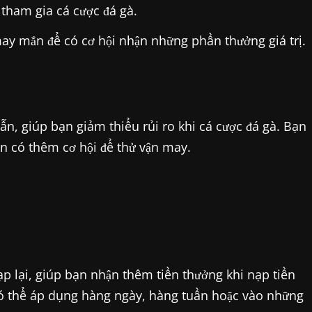
tham gia cá cược đá gà.
y mắn để có cơ hội nhận những phần thưởng giá trị.
n, giúp bạn giảm thiểu rủi ro khi cá cược đá gà. Bạn
n có thêm cơ hội để thử vận may.
p lại, giúp bạn nhận thêm tiền thưởng khi nạp tiền
 có thể áp dụng hàng ngày, hàng tuần hoặc vào những