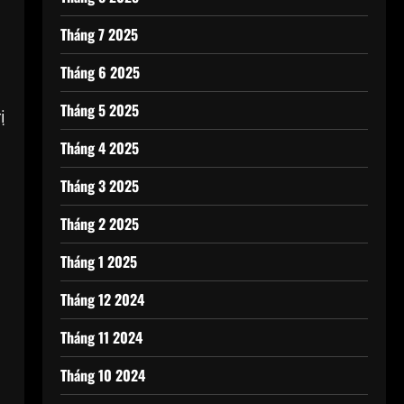
Tháng 7 2025
Tháng 6 2025
Tháng 5 2025
ị
Tháng 4 2025
Tháng 3 2025
Tháng 2 2025
Tháng 1 2025
Tháng 12 2024
Tháng 11 2024
Tháng 10 2024