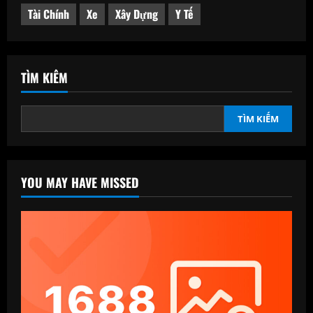
Tài Chính
Xe
Xây Dựng
Y Tế
TÌM KIẾM
TÌM KIẾM
YOU MAY HAVE MISSED