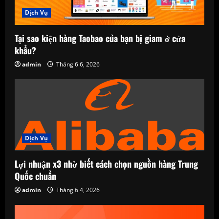
Dịch Vụ
i
o
Tại sao kiện hàng Taobao của bạn bị giam ở cửa
khẩu?
n
admin
Tháng 6 6, 2026
Dịch Vụ
Lợi nhuận x3 nhờ biết cách chọn nguồn hàng Trung
Quốc chuẩn
admin
Tháng 6 4, 2026