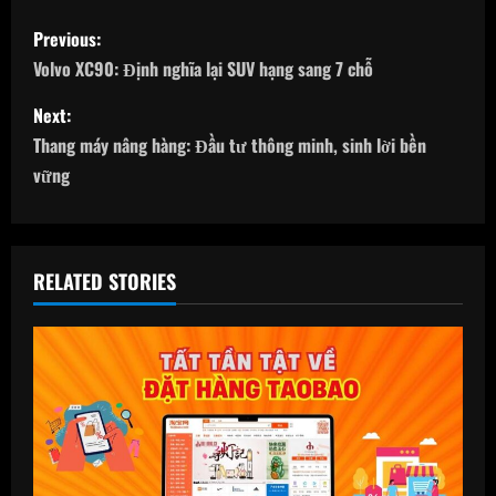
P
Previous:
o
Volvo XC90: Định nghĩa lại SUV hạng sang 7 chỗ
s
Next:
Thang máy nâng hàng: Đầu tư thông minh, sinh lời bền
t
vững
n
a
RELATED STORIES
v
i
g
a
t