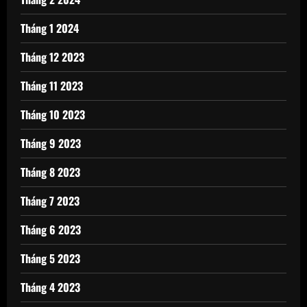
Tháng 1 2024
Tháng 12 2023
Tháng 11 2023
Tháng 10 2023
Tháng 9 2023
Tháng 8 2023
Tháng 7 2023
Tháng 6 2023
Tháng 5 2023
Tháng 4 2023