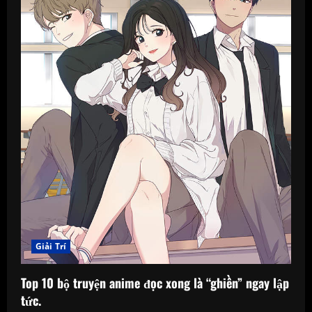
Giải Trí
Top 10 bộ truyện anime đọc xong là “ghiền” ngay lập
tức.