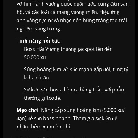
với hình ảnh vương quốc dưới nước, cung điện san
hô, và các loài cá mang vương miện. Hiệu ứng
ánh vàng rực rỡ và nhạc nền hùng tráng tạo trải
nghiệm sang trọng.
Tính năng nổi bật
:
Boss Hải Vương thưởng jackpot lên đến
50.000 xu.
Súng hoàng kim với sức mạnh gấp đôi, tăng tỷ
lệ hạ cá lớn.
Sự kiện săn boss diễn ra hàng tuần với phần
thưởng giftcode.
Mẹo chơi
: Nâng cấp súng hoàng kim (5.000 xu/
đạn) để săn boss nhanh. Tham gia sự kiện để
nhận thêm xu miễn phí.