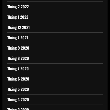
Tháng 2 2022
Tháng 1 2022
Tháng 12 2021
Tháng 7 2021
Tháng 9 2020
Tháng 8 2020
Tháng 7 2020
Tháng 6 2020
Tháng 5 2020
Tháng 4 2020
Tháng 3 2020