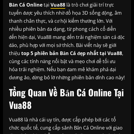
Bắn Cá Online
tại
Vua88
là trò chơi giải trí trực
tuyến được yêu thích nhờ đồ họa 3D sống động, âm
thanh chân thực, và cơ hội kiếm thưởng lớn. Với
nhiều phiên bản đa dạng, từ phong cách cổ điển
đến hiện đại, Vua88 mang đến trải nghiệm săn cá độc
đáo, phù hợp với mọi sở thích. Bài viết này sẽ giới
thiệu
top 5 phiên bản Bắn Cá đẹp nhất tại Vua88
,
cùng các tính năng nổi bật và mẹo chơi để tối ưu
hóa trải nghiệm. Nếu bạn đam mê khám phá đại
dương ảo, đừng bỏ lỡ những phiên bản đỉnh cao này!
Tổng Quan Về Bắn Cá Online Tại
Vua88
Vua88 là nhà cái uy tín, được cấp phép bởi các tổ
chức quốc tế, cung cấp sảnh Bắn Cá Online với giao