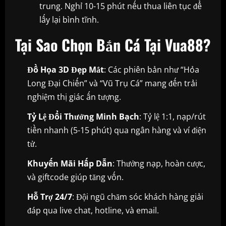
trung. Nghỉ 10-15 phút nếu thua liên tục để
lấy lại bình tĩnh.
Tại Sao Chọn Bắn Cá Tại Vua88?
Đồ Họa 3D Đẹp Mắt
: Các phiên bản như “Hỏa
Long Đại Chiến” và “Vũ Trụ Cá” mang đến trải
nghiệm thị giác ấn tượng.
Tỷ Lệ Đổi Thưởng Minh Bạch
: Tỷ lệ 1:1, nạp/rút
tiền nhanh (5-15 phút) qua ngân hàng và ví điện
tử.
Khuyến Mãi Hấp Dẫn
: Thưởng nạp, hoàn cược,
và giftcode giúp tăng vốn.
Hỗ Trợ 24/7
: Đội ngũ chăm sóc khách hàng giải
đáp qua live chat, hotline, và email.