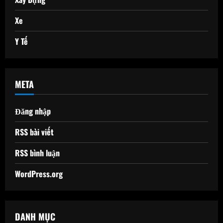
Xe
Y Tế
META
Đăng nhập
RSS bài viết
RSS bình luận
WordPress.org
DANH MỤC