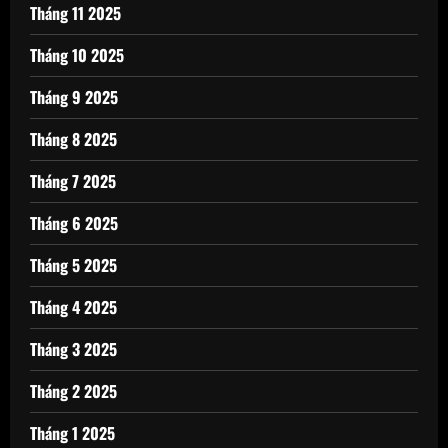
Tháng 11 2025
Tháng 10 2025
Tháng 9 2025
Tháng 8 2025
Tháng 7 2025
Tháng 6 2025
Tháng 5 2025
Tháng 4 2025
Tháng 3 2025
Tháng 2 2025
Tháng 1 2025