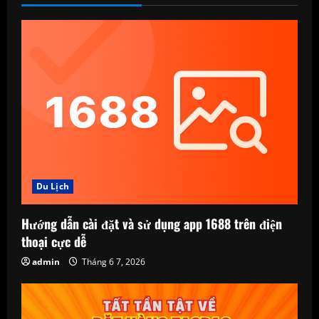
Du Lịch
Hướng dẫn cài đặt và sử dụng app 1688 trên điện
thoại cực dễ
admin
Tháng 6 7, 2026