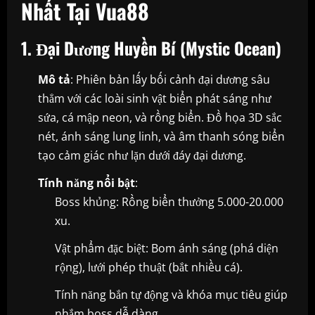
Nhất Tại Vua88
1. Đại Dương Huyền Bí (Mystic Ocean)
Mô tả
: Phiên bản lấy bối cảnh đại dương sâu
thẳm với các loài sinh vật biển phát sáng như
sứa, cá mập neon, và rồng biển. Đồ họa 3D sắc
nét, ánh sáng lung linh, và âm thanh sóng biển
tạo cảm giác như lặn dưới đáy đại dương.
Tính năng nổi bật
:
Boss khủng: Rồng biển thưởng 5.000-20.000
xu.
Vật phẩm đặc biệt: Bom ánh sáng (phá diện
rộng), lưới phép thuật (bắt nhiều cá).
Tính năng bắn tự động và khóa mục tiêu giúp
nhắm boss dễ dàng.