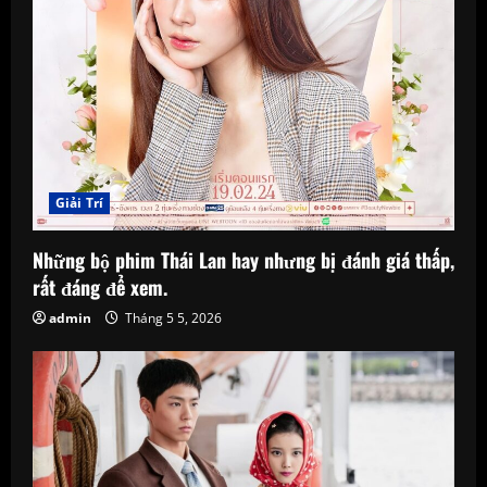
n
Giải Trí
Những bộ phim Thái Lan hay nhưng bị đánh giá thấp,
rất đáng để xem.
admin
Tháng 5 5, 2026