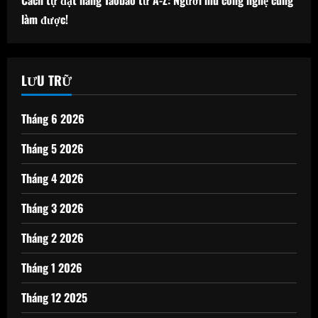
Cách tự đặt hàng Taobao từ A-Z: Người mù công nghệ cũng
làm được!
LƯU TRỮ
Tháng 6 2026
Tháng 5 2026
Tháng 4 2026
Tháng 3 2026
Tháng 2 2026
Tháng 1 2026
Tháng 12 2025