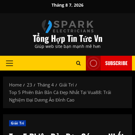
Skip
Tháng 8 7, 2026
to
content
Tổng Hợp Tin Tức Vn
Giúp web site bạn mạnh mẽ hơn
SUBSCRIBE
Primary
Menu
Home
23
Tháng 4
Giải Trí
Top 5 Phiên Bản Bắn Cá Đẹp Nhất Tại Vua88: Trải
Nghiệm Đại Dương Ảo Đỉnh Cao
Giải Trí