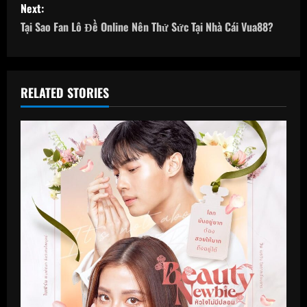
Next:
t
Tại Sao Fan Lô Đề Online Nên Thử Sức Tại Nhà Cái Vua88?
n
a
RELATED STORIES
v
i
g
a
t
i
o