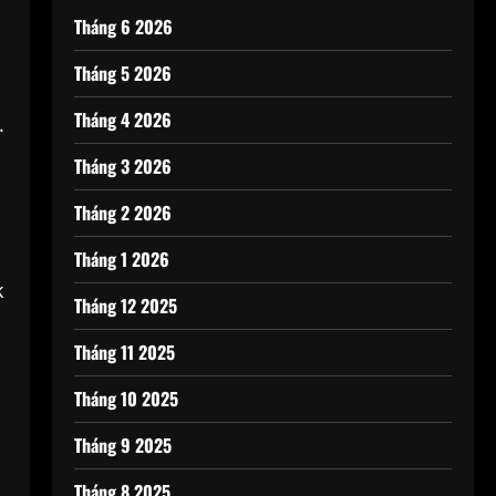
Tháng 6 2026
Tháng 5 2026
Tháng 4 2026
.
Tháng 3 2026
Tháng 2 2026
Tháng 1 2026
k
Tháng 12 2025
Tháng 11 2025
Tháng 10 2025
Tháng 9 2025
Tháng 8 2025