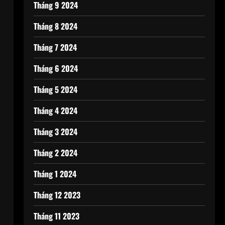
Tháng 9 2024
Tháng 8 2024
Tháng 7 2024
Tháng 6 2024
Tháng 5 2024
Tháng 4 2024
Tháng 3 2024
Tháng 2 2024
Tháng 1 2024
Tháng 12 2023
Tháng 11 2023