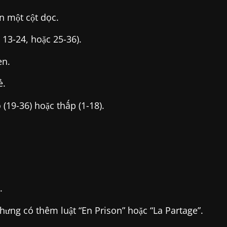
n một cột dọc.
 13-24, hoặc 25-36).
en.
ẻ.
(19-36) hoặc thấp (1-18).
.
.
hưng có thêm luật “En Prison” hoặc “La Partage”.