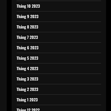
Tháng 10 2023
Tháng 9 2023
Tháng 8 2023
Tháng 7 2023
Tháng 6 2023
Tháng 5 2023
Tháng 4 2023
Tháng 3 2023
Tháng 2 2023
Tháng 1 2023
Tháng 12 2022