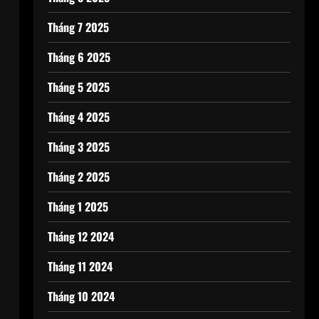
Tháng 7 2025
Tháng 6 2025
Tháng 5 2025
Tháng 4 2025
Tháng 3 2025
Tháng 2 2025
Tháng 1 2025
Tháng 12 2024
Tháng 11 2024
Tháng 10 2024