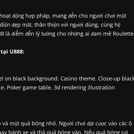
p hoạt động hợp pháp, mang đến cho người chơi một
diện đẹp mắt, thân thiện với người dùng, cùng hệ
888 là điểm đến lý tưởng cho những ai đam mê Roulette
tại U888:
el on black background. Casino theme. Close-up blac
ce. Poker game table. 3d rendering illustration
ố và một quả bóng nhỏ. Người chơi đặt cược vào các ô
uay bánh xe và thả quả bóng vào. Nếu quả bóng rơi