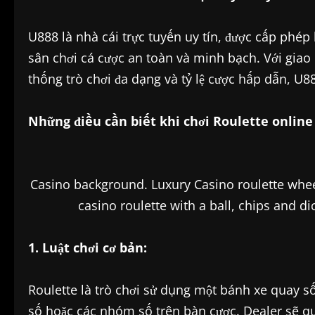
U888 là nhà cái trực tuyến uy tín, được cấp phé
sân chơi cá cược an toàn và minh bạch. Với giao 
thống trò chơi đa dạng và tỷ lệ cược hấp dẫn, U
Những điều cần biết khi chơi Roulette online 
Casino background. Luxury Casino roulette whe
casino roulette with a ball, chips and di
1. Luật chơi cơ bản:
Roulette là trò chơi sử dụng một bánh xe quay s
số hoặc các nhóm số trên bàn cược. Dealer sẽ q