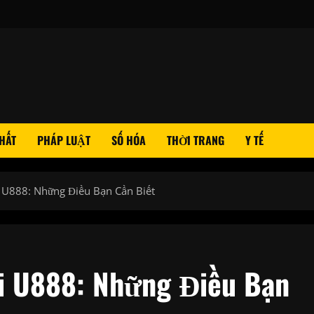
HẤT
PHÁP LUẬT
SỐ HÓA
THỜI TRANG
Y TẾ
i U888: Những Điều Bạn Cần Biết
ại U888: Những Điều Bạn