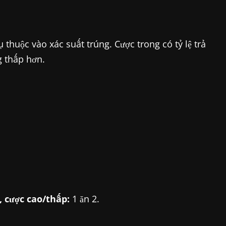
 thuộc vào xác suất trúng. Cược trong có tỷ lệ trả
g thấp hơn.
, cược cao/thấp:
1 ăn 2.