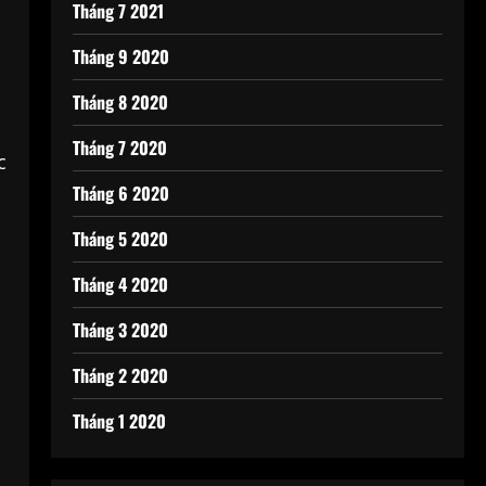
Tháng 7 2021
Tháng 9 2020
Tháng 8 2020
Tháng 7 2020
c
Tháng 6 2020
Tháng 5 2020
Tháng 4 2020
Tháng 3 2020
Tháng 2 2020
Tháng 1 2020