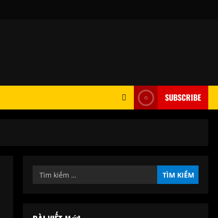
SUBSCRIBE
Tìm
kiếm
cho: