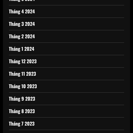
Tháng 4 2024
Tháng 3 2024
Tháng 2 2024
Tháng 1 2024
Tháng 12 2023
Tháng 11 2023
Tháng 10 2023
Tháng 9 2023
Tháng 8 2023
Tháng 7 2023