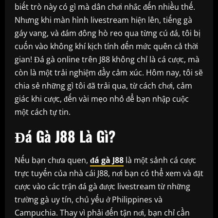
biết trò này có gì mà dân chơi nhắc đến nhiều thế.
Nhưng khi màn hình livestream hiện lên, tiếng gà
gáy vang, và đám đông hò reo qua từng cú đá, tôi bị
cuốn vào không khí kịch tính đến mức quên cả thời
gian! Đá gà online trên J88 không chỉ là cá cược, mà
còn là một trải nghiệm đầy cảm xúc. Hôm nay, tôi sẽ
chia sẻ những gì tôi đã trải qua, từ cách chơi, cảm
giác khi cược, đến vài mẹo nhỏ để bạn nhập cuộc
một cách tự tin.
Đá Gà J88 Là Gì?
Nếu bạn chưa quen,
đá gà J88
là một sảnh cá cược
trực tuyến của nhà cái J88, nơi bạn có thể xem và đặt
cược vào các trận đá gà được livestream từ những
trường gà uy tín, chủ yếu ở Philippines và
Campuchia. Thay vì phải đến tận nơi, bạn chỉ cần