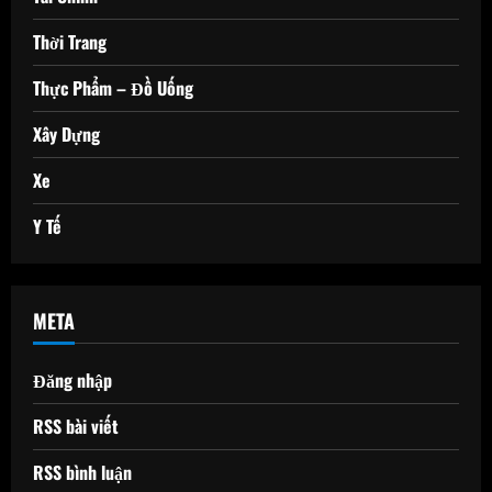
Thời Trang
Thực Phẩm – Đồ Uống
Xây Dựng
Xe
Y Tế
META
Đăng nhập
RSS bài viết
RSS bình luận