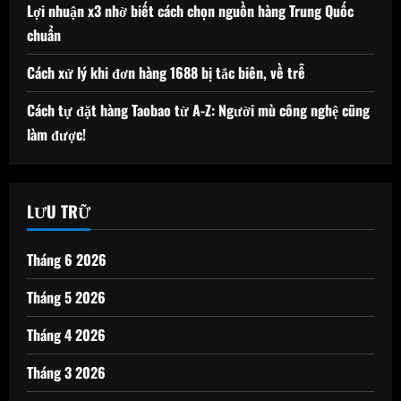
Lợi nhuận x3 nhờ biết cách chọn nguồn hàng Trung Quốc
chuẩn
Cách xử lý khi đơn hàng 1688 bị tắc biên, về trễ
Cách tự đặt hàng Taobao từ A-Z: Người mù công nghệ cũng
làm được!
LƯU TRỮ
Tháng 6 2026
Tháng 5 2026
Tháng 4 2026
Tháng 3 2026