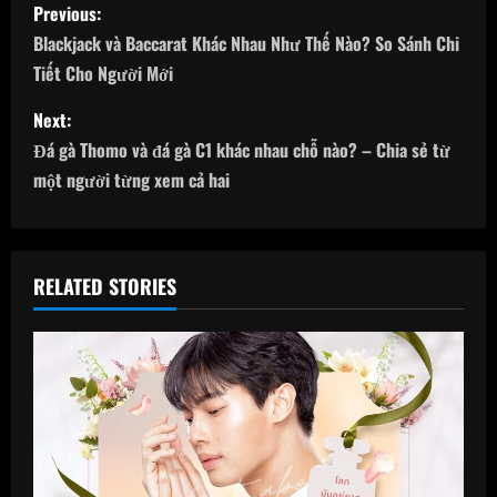
P
Previous:
o
Blackjack và Baccarat Khác Nhau Như Thế Nào? So Sánh Chi
Tiết Cho Người Mới
s
Next:
t
Đá gà Thomo và đá gà C1 khác nhau chỗ nào? – Chia sẻ từ
n
một người từng xem cả hai
a
v
RELATED STORIES
i
g
a
t