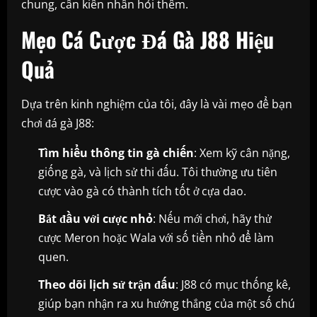
chung, cần kiên nhẫn hỏi thêm.
Mẹo Cá Cược Đá Gà J88 Hiệu
Quả
Dựa trên kinh nghiệm của tôi, đây là vài mẹo để bạn
chơi đá gà J88:
Tìm hiểu thông tin gà chiến
: Xem kỹ cân nặng,
giống gà, và lịch sử thi đấu. Tôi thường ưu tiên
cược vào gà có thành tích tốt ở cựa dao.
Bắt đầu với cược nhỏ
: Nếu mới chơi, hãy thử
cược Meron hoặc Wala với số tiền nhỏ để làm
quen.
Theo dõi lịch sử trận đấu
: J88 có mục thống kê,
giúp bạn nhận ra xu hướng thắng của một số chú