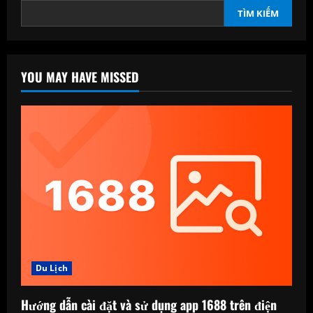
TÌM KIẾM
YOU MAY HAVE MISSED
Du Lịch
Hướng dẫn cài đặt và sử dụng app 1688 trên điện