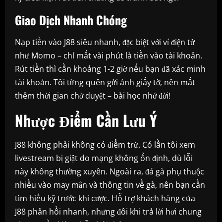
Giao Dịch Nhanh Chóng
Nạp tiền vào J88 siêu nhanh, đặc biệt với ví điện tử
như Momo – chỉ mất vài phút là tiền vào tài khoản.
Rút tiền thì cần khoảng 1-2 giờ nếu bạn đã xác minh
tài khoản. Tôi từng quên gửi ảnh giấy tờ, nên mất
thêm thời gian chờ duyệt – bài học nhớ đời!
Nhược Điểm Cần Lưu Ý
J88 không phải không có điểm trừ. Có lần tôi xem
livestream bị giật do mạng không ổn định, dù lỗi
này không thường xuyên. Ngoài ra, đá gà phụ thuộc
nhiều vào may mắn và thông tin về gà, nên bạn cần
tìm hiểu kỹ trước khi cược. Hỗ trợ khách hàng của
J88 phản hồi nhanh, nhưng đôi khi trả lời hơi chung