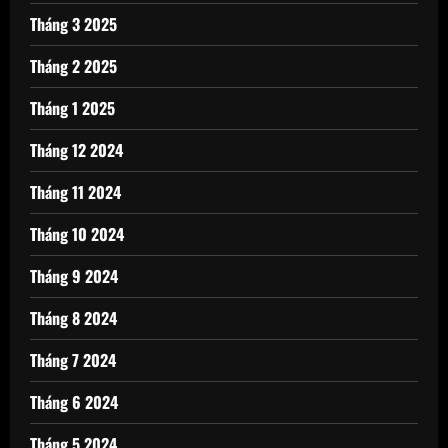
Tháng 3 2025
Tháng 2 2025
Tháng 1 2025
Tháng 12 2024
Tháng 11 2024
Tháng 10 2024
Tháng 9 2024
Tháng 8 2024
Tháng 7 2024
Tháng 6 2024
Tháng 5 2024