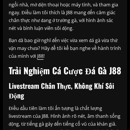
ngồi nhà, mở điện thoại hoặc máy tính, và tham gia
ngay. Điều làm tôi thích là J88 mang đến cảm giác
chân thực như đang ở trường gà, với hình ảnh sắc
nét và bình luận viên sôi động.
Bạn đã bao giờ nghĩ đến việc vừa xem đá gà vừa thử
vận may chưa? Hãy để tôi kể bạn nghe về hành trình
của mình với
J88
!
Trải Nghiệm Cá Cược Đá Gà J88
Livestream Chân Thực, Không Khí Sôi
Động
Điều đầu tiên làm tôi ấn tượng là chất lượng
livestream của J88. Hình ảnh rõ nét, âm thanh sống
động, từ tiếng gà gáy đến tiếng cổ vũ của khán giả.