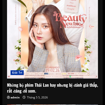
i
o
n
Giải Trí
Những bộ phim Thái Lan hay nhưng bị đánh giá thấp,
rất đáng để xem.
admin
Tháng 5 5, 2026