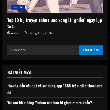
Giải Trí
Top 10 bộ truyện anime đọc xong là “ghiền” ngay lập
tức.
admin
Tháng 1 15, 2026
Tìm
kiếm
cho:
BÀI VIẾT MỚI
Hướng dẫn cài đặt và sử dụng app 1688 trên điện thoại cực
dễ
Tại sao kiện hàng Taobao của bạn bị giam ở cửa khẩu?