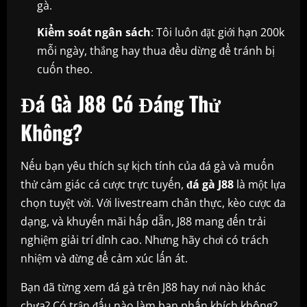
gà.
Kiểm soát ngân sách
: Tôi luôn đặt giới hạn 200k
mỗi ngày, thắng hay thua đều dừng để tránh bị
cuốn theo.
Đá Gà J88 Có Đáng Thử
Không?
Nếu bạn yêu thích sự kịch tính của đá gà và muốn
thử cảm giác cá cược trực tuyến,
đá gà J88
là một lựa
chọn tuyệt vời. Với livestream chân thực, kèo cược đa
dạng, và khuyến mãi hấp dẫn, J88 mang đến trải
nghiệm giải trí đỉnh cao. Nhưng hãy chơi có trách
nhiệm và đừng để cảm xúc lấn át.
Bạn đã từng xem đá gà trên J88 hay nơi nào khác
chưa? Có trận đấu nào làm bạn phấn khích không?