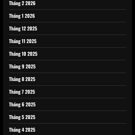
Tháng 2 2026
Tháng 1 2026
Tháng 12 2025
Tháng 11 2025
Tháng 10 2025
Tháng 9 2025
Tháng 8 2025
Tháng 7 2025
Tháng 6 2025
Tháng 5 2025
Tháng 4 2025