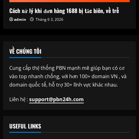
Cách xử lý khi đơn hàng 1688 bị tắc biên, về trễ
admin
Tháng 6 3, 2026
VỀ CHÚNG TÔI
Cung cấp thệ thống PBN mạnh mẽ giúp bạn có cơ
vào top nhanh chống, với hơn 100+ domain VN , và
domain quốc tế, hỗ trợ 30+ lĩnh vực khác nhau.
Liên hệ :
support@pbn24h.com
USEFUL LINKS