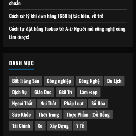
chuẩn
Cách xử lý khi đơn hàng 1688 bị tắc biên, về trễ
Cách tự đặt hàng Taobao từ A-Z: Người mù công nghệ cũng
làm được!
DANH MỤC
Bất Động Sản
Công nghiệp
Công Nghệ
Du Lịch
Dịch Vụ
Giáo Dục
Giải Trí
Làm Đẹp
Ngoại Thất
Nội Thất
Pháp Luật
Số Hóa
Sức Khỏe
Thời Trang
Thực Phẩm - Đồ Uống
Tài Chính
Xe
Xây Dựng
Y Tế