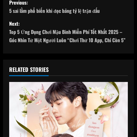
Previous:
o
5 sai lầm phổ biến khi đọc bảng tỷ lệ trận đấu
s
Next:
Top 5 Ứng Dụng Chơi Mậu Binh Miễn Phí Tốt Nhất 2025 –
t
Góc Nhìn Từ Một Người Luôn “Chơi Thử 10 App, Chỉ Còn 5”
n
a
RELATED STORIES
v
i
g
a
t