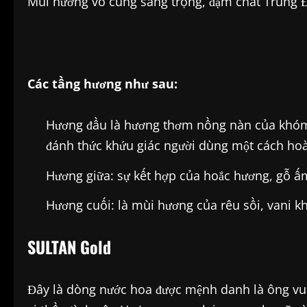
Mùi hương vô cùng sang trọng, đậm chất Trung Đ
Các tầng hương như sau:
Hương đầu là hương thơm nồng nàn của khóm 
đánh thức khứu giác người dùng một cách ho
Hương giữa: sự kết hợp của hoắc hương, gỗ ấ
Hương cuối: là mùi hương của rêu sồi, vani 
SULTAN Gold
Đây là dòng nước hoa được mệnh danh là ông vu