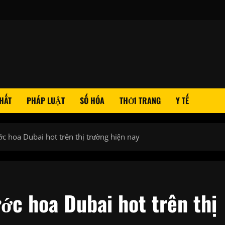
HẤT
PHÁP LUẬT
SỐ HÓA
THỜI TRANG
Y TẾ
c hoa Dubai hot trên thị trường hiện nay
ớc hoa Dubai hot trên thị