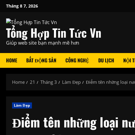
Skip
Tháng 8 7, 2026
to
content
Tổng Hợp Tin Tức Vn
Giúp web site bạn mạnh mẽ hơn
HOME
BẤT ĐỘNG SẢN
CÔNG NGHỆ
DU LỊCH
NỘI T
Home
21
Tháng 3
Làm Đẹp
Điểm tên những loại nướ
Làm Đẹp
Điểm tên những loại nư