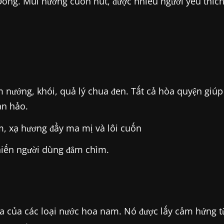
ông. Mùi hương cuốn hút, được nhiều người yêu thích
nướng, khói, quả lý chua đen. Tất cả hòa quyện giúp
àn hảo.
m, xạ hương đầy ma mị và lôi cuốn
khiến người dùng đắm chìm.
a của các loại nước hoa nam. Nó được lấy cảm hứng t