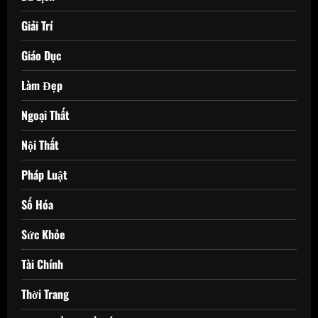
Giải Trí
Giáo Dục
Làm Đẹp
Ngoại Thất
Nội Thất
Pháp Luật
Số Hóa
Sức Khỏe
Tài Chính
Thời Trang