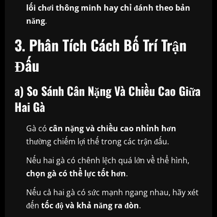
lối chơi thông minh hay chỉ đánh theo bản
năng
.
3. Phân Tích Cách Bố Trí Trận
Đấu
a) So Sánh Cân Nặng Và Chiều Cao Giữa
Hai Gà
Gà có
cân nặng và chiều cao nhỉnh hơn
thường chiếm lợi thế trong các trận đấu.
Nếu hai gà có chênh lệch quá lớn về thể hình,
chọn gà có thể lực tốt hơn
.
Nếu cả hai gà có sức mạnh ngang nhau, hãy xét
đến
tốc độ và khả năng ra đòn
.