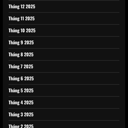
Tháng 12 2025
Tháng 11 2025
Tháng 10 2025
Tháng 9 2025
Tháng 8 2025
Tháng 7 2025
Tháng 6 2025
Tháng 5 2025
Tháng 4 2025
Tháng 3 2025
Tháng 2 2025