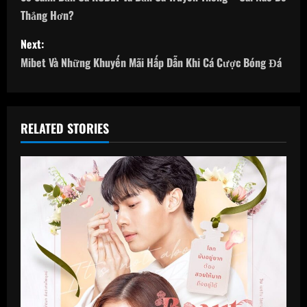
o
Thắng Hơn?
s
Next:
t
Mibet Và Những Khuyến Mãi Hấp Dẫn Khi Cá Cược Bóng Đá
n
a
RELATED STORIES
v
i
g
a
t
i