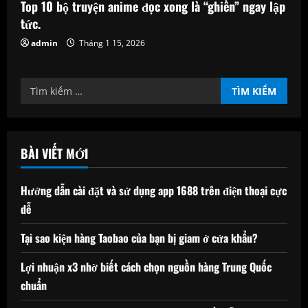
Top 10 bộ truyện anime đọc xong là “ghiền” ngay lập
tức.
admin
Tháng 1 15, 2026
Tìm
kiếm
cho:
BÀI VIẾT MỚI
Hướng dẫn cài đặt và sử dụng app 1688 trên điện thoại cực
dễ
Tại sao kiện hàng Taobao của bạn bị giam ở cửa khẩu?
Lợi nhuận x3 nhờ biết cách chọn nguồn hàng Trung Quốc
chuẩn