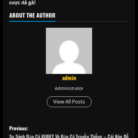
cược đá gà!
ABOUT THE AUTHOR
admin
Administrator
View All Posts
P
Previous:
So Sánh Bắn Cá KUBET Và Bắn Cá Truyền Thống – Cái Nào Dễ