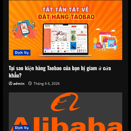
Dịch Vụ
Tại sao kiện hàng Taobao của bạn bị giam ở cửa
khẩu?
admin
Tháng 6 6, 2026
Dịch Vụ