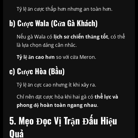
Tỷ lệ ăn cược thấp hơn nhưng an toàn hơn.
b) Cược Wala (Cửa Gà Khách)
Nếu gà Wala có
lịch sử chiến thắng tốt
, có thể
là lựa chọn đáng cân nhắc.
Tỷ lệ ăn cao hơn
so với cửa Meron.
c) Cược Hòa (Bầu)
Tỷ lệ ăn cực cao nhưng ít khi xảy ra.
Chỉ nên đặt cược hòa khi hai gà có
thể lực và
phong độ hoàn toàn ngang nhau
.
5. Mẹo Đọc Vị Trận Đấu Hiệu
Quả