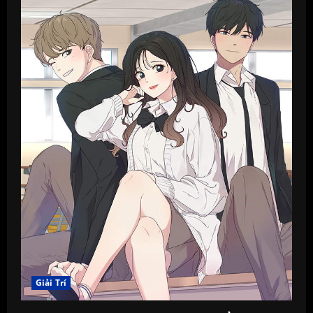
Giải Trí