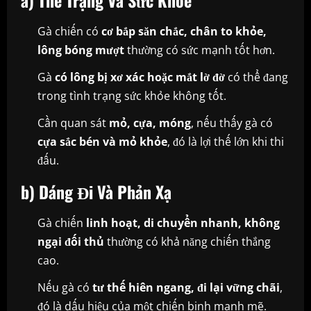
a) Thể Trạng Và Sức Khỏe
Gà chiến có
cơ bắp săn chắc, chân to khỏe,
lông bóng mượt
thường có sức mạnh tốt hơn.
Gà
có lông bị xơ xác hoặc mắt lờ đờ
có thể đang
trong tình trạng sức khỏe không tốt.
Cần quan sát
mỏ, cựa, móng
, nếu thấy gà có
cựa sắc bén và mỏ khỏe
, đó là lợi thế lớn khi thi
đấu.
b) Dáng Đi Và Phản Xạ
Gà chiến
linh hoạt, di chuyển nhanh, không
ngại đối thủ
thường có khả năng chiến thắng
cao.
Nếu gà có
tư thế hiên ngang, đi lại vững chãi
,
đó là dấu hiệu của một chiến binh mạnh mẽ.