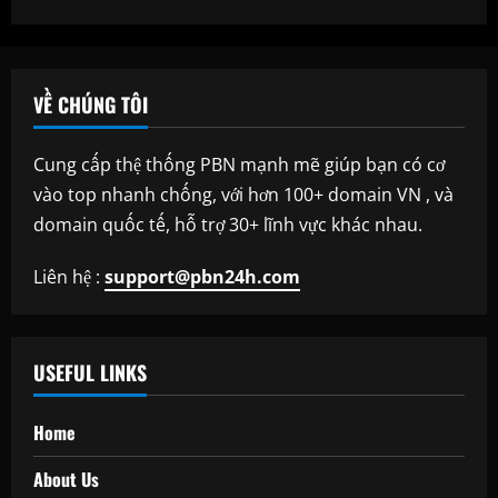
VỀ CHÚNG TÔI
Cung cấp thệ thống PBN mạnh mẽ giúp bạn có cơ
vào top nhanh chống, với hơn 100+ domain VN , và
domain quốc tế, hỗ trợ 30+ lĩnh vực khác nhau.
Liên hệ :
support@pbn24h.com
USEFUL LINKS
Home
About Us