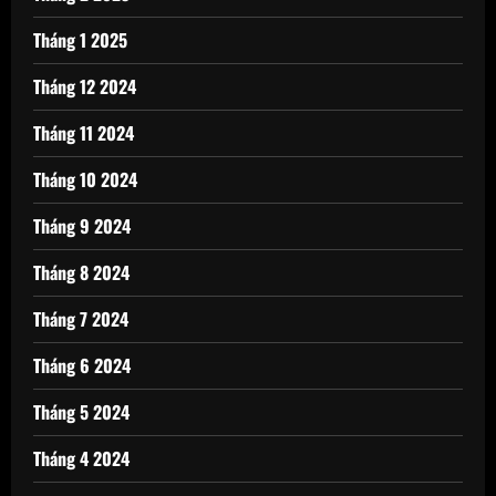
Tháng 1 2025
Tháng 12 2024
Tháng 11 2024
Tháng 10 2024
Tháng 9 2024
Tháng 8 2024
Tháng 7 2024
Tháng 6 2024
Tháng 5 2024
Tháng 4 2024