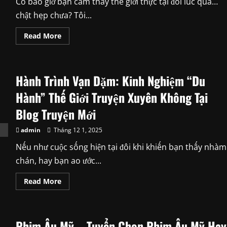
Có bao giờ bạn cảm thấy thế giới thực tại đôi lúc quá…
không
lối
chật hẹp chưa? Tôi...
thoát
Read
Read More
more
about
Mê
Cung
Kỳ
Hành Trình Vạn Dặm: Kinh Nghiệm “Du
Ảo:
Tôi
Đã
Hành” Thế Giới Truyện Xuyên Không Tại
Tìm
Thấy
Blog Truyện Mới
Những
Thế
Giới
admin
Tháng 12 1, 2025
Fantasy
Tuyệt
Nếu như cuộc sống hiện tại đôi khi khiến bạn thấy nhàm
Vời
Nhất
chán, hay bạn ao ước...
Ở
Blog
Truyện
Read
Read More
Mới
more
about
Hành
Trình
Vạn
Phim Âu Mỹ – Tuyển Chọn Phim Âu Mỹ Hay
Dặm: