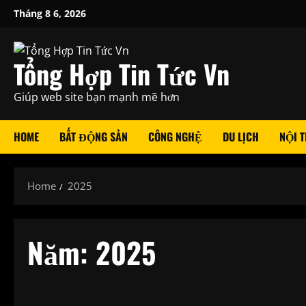
Skip
Tháng 8 6, 2026
to
content
Tổng Hợp Tin Tức Vn
Giúp web site bạn mạnh mẽ hơn
HOME
BẤT ĐỘNG SẢN
CÔNG NGHỆ
DU LỊCH
NỘI T
Home
2025
Năm:
2025