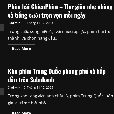
Giải
Phim hài GhienPhim – Thư giãn nhẹ nhàng
Trí
Vui
Nhộn
và tiếng cười trọn vẹn mỗi ngày
Trên
RoPhim
admin
Tháng 11 12, 2025
Trong cuộc sống hiện đại với nhiều áp lực, phim hài trở
thành lựa chọn hàng đầu...
Read
Read More
more
about
Phim
hài
GhienPhim
Kho phim Trung Quốc phong phú và hấp
–
Thư
giãn
dẫn trên Subnhanh
nhẹ
nhàng
và
admin
Tháng 11 12, 2025
tiếng
cười
Trong kho tàng điện ảnh châu Á, phim Trung Quốc luôn
trọn
vẹn
giữ vị trí đặc biệt nhờ...
mỗi
ngày
Read
Read More