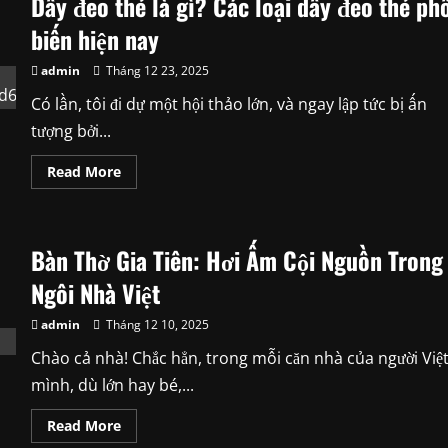
Dây đeo thẻ là gì? Các loại dây đeo thẻ ph
biến hiện nay
admin
Tháng 12 23, 2025
Có lần, tôi đi dự một hội thảo lớn, và ngay lập tức bị ấn
tượng bởi...
Read
Read More
more
about
Dây
đeo
thẻ
Bàn Thờ Gia Tiên: Hơi Ấm Cội Nguồn Trong
là
gì?
Các
Ngôi Nhà Việt
loại
dây
đeo
admin
Tháng 12 10, 2025
thẻ
phổ
Chào cả nhà! Chắc hẳn, trong mỗi căn nhà của người Việ
biến
hiện
mình, dù lớn hay bé,...
nay
Read
Read More
more