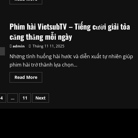
more
about
Kho
phim
Trung
Phim hài VietsubTV – Tiếng cười giải tỏa
Quốc
phong
phú
căng thẳng mỗi ngày
và
hấp
dẫn
admin
Tháng 11 11, 2025
trên
Subnhanh
Những tình huống hài hước và diễn xuất tự nhiên giúp
phim hài trở thành lựa chọn...
Read
Read More
more
about
Phim
hài
4
…
11
Next
VietsubTV
–
Tiếng
cười
giải
tỏa
căng
thẳng
mỗi
ngày