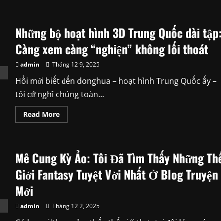
about
Bàn
Thờ
Gia
Những bộ hoạt hình 3D Trung Quốc dài tập
Tiên:
Hơi
Ấm
Càng xem càng “nghiện” không lối thoát
Cội
Nguồn
Trong
admin
Tháng 12 9, 2025
Ngôi
Nhà
Hồi mới biết đến donghua – hoạt hình Trung Quốc ấy –
Việt
tôi cứ nghĩ chúng toàn...
Read
Read More
more
about
Những
bộ
hoạt
Mê Cung Kỳ Ảo: Tôi Đã Tìm Thấy Những Th
hình
3D
Trung
Giới Fantasy Tuyệt Vời Nhất Ở Blog Truyện
Quốc
dài
Mới
tập:
Càng
xem
admin
Tháng 12 2, 2025
càng
“nghiện”