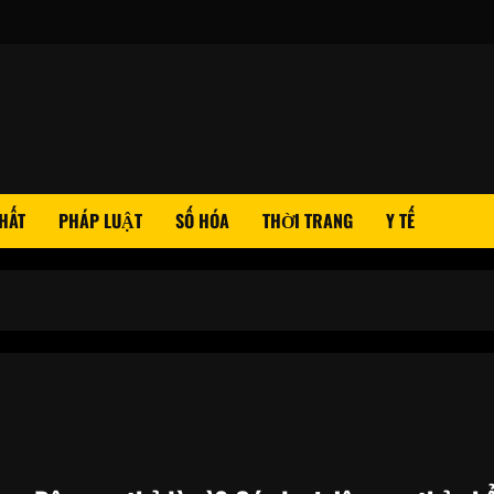
HẤT
PHÁP LUẬT
SỐ HÓA
THỜI TRANG
Y TẾ