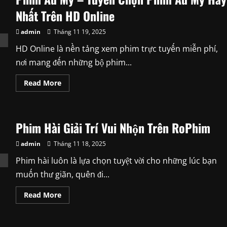
Kinh
Nghiệm
Nhất Trên HD Online
“Du
Hành”
Thế
admin
Tháng 11 19, 2025
Giới
Truyện
HD Online là nền tảng xem phim trực tuyến miễn phí,
Xuyên
Không
nơi mang đến những bộ phim...
Tại
Blog
Truyện
Read
Read More
Mới
more
about
Phim
Âu
Mỹ
Phim Hài Giải Trí Vui Nhộn Trên RoPhim
–
Tuyển
Chọn
admin
Tháng 11 18, 2025
Phim
Âu
Phim hài luôn là lựa chọn tuyệt vời cho những lúc bạn
Mỹ
Hay
muốn thư giãn, quên đi...
Nhất
Trên
HD
Read
Read More
Online
more
about
Phim
Hài