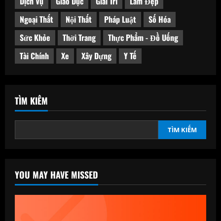
Dịch Vụ
Giáo Dục
Giải Trí
Làm Đẹp
Ngoại Thất
Nội Thất
Pháp Luật
Số Hóa
Sức Khỏe
Thời Trang
Thực Phẩm - Đồ Uống
Tài Chính
Xe
Xây Dựng
Y Tế
TÌM KIẾM
TÌM KIẾM
YOU MAY HAVE MISSED