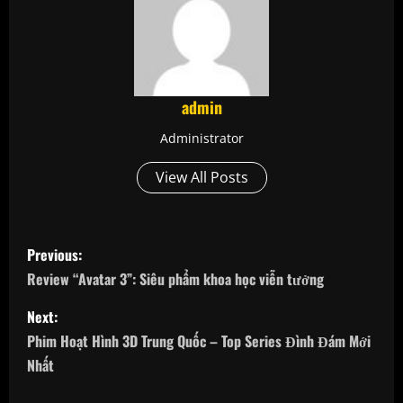
admin
Administrator
View All Posts
P
Previous:
o
Review “Avatar 3”: Siêu phẩm khoa học viễn tưởng
s
Next:
Phim Hoạt Hình 3D Trung Quốc – Top Series Đình Đám Mới
t
Nhất
n