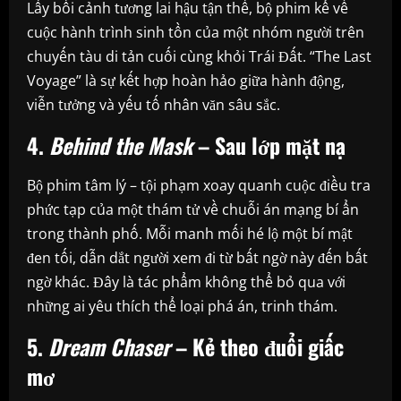
Lấy bối cảnh tương lai hậu tận thế, bộ phim kể về
cuộc hành trình sinh tồn của một nhóm người trên
chuyến tàu di tản cuối cùng khỏi Trái Đất. “The Last
Voyage” là sự kết hợp hoàn hảo giữa hành động,
viễn tưởng và yếu tố nhân văn sâu sắc.
4.
Behind the Mask
– Sau lớp mặt nạ
Bộ phim tâm lý – tội phạm xoay quanh cuộc điều tra
phức tạp của một thám tử về chuỗi án mạng bí ẩn
trong thành phố. Mỗi manh mối hé lộ một bí mật
đen tối, dẫn dắt người xem đi từ bất ngờ này đến bất
ngờ khác. Đây là tác phẩm không thể bỏ qua với
những ai yêu thích thể loại phá án, trinh thám.
5.
Dream Chaser
– Kẻ theo đuổi giấc
mơ