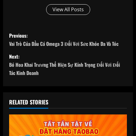
View All Posts
P
Previous:
o
Vai Trò Của Dầu Cá Omega 3 Đối Với Sức Khỏe Da Và Tóc
s
Next:
Bó Hoa Khai Trương Thể Hiện Sự Kính Trọng Đối Với Đối
t
Tác Kinh Doanh
n
a
RELATED STORIES
v
i
g