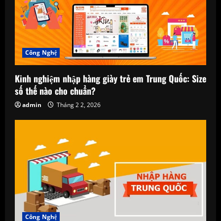
a
t
Công Nghệ
i
o
Kinh nghiệm nhập hàng giày trẻ em Trung Quốc: Size
số thế nào cho chuẩn?
n
admin
Tháng 2 2, 2026
Công Nghệ