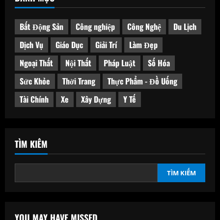
Bất Động Sản
Công nghiệp
Công Nghệ
Du Lịch
Dịch Vụ
Giáo Dục
Giải Trí
Làm Đẹp
Ngoại Thất
Nội Thất
Pháp Luật
Số Hóa
Sức Khỏe
Thời Trang
Thực Phẩm - Đồ Uống
Tài Chính
Xe
Xây Dựng
Y Tế
TÌM KIẾM
TÌM KIẾM
YOU MAY HAVE MISSED