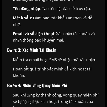
Tên đăng nhập
: Tạo tên độc đáo để truy cập.
Mật khẩu
: Đảm bảo mật khẩu an toàn và dễ
nhớ.
Email và số điện thoại
: Xác nhận tài khoản và
nhận thông báo khuyến mãi.
Bước 3: Xác Minh Tài Khoản
Kiểm tra email hoặc SMS để nhận mã xác nhận.
Hoàn tất quá trình xác minh để kích hoạt tài
khoản.
Bước 4: Nhận Vòng Quay Miễn Phí
Sau khi đăng ký thành công, vòng quay miễn phí
sẽ tự động được kích hoạt trong tài khoản của