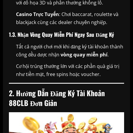
với đồ họa 3D và phần thưởng khổng lồ.
Casino Trực Tuyến
: Chơi baccarat, roulette và
blackjack cùng các dealer chuyên nghiệp.
1.3. Nhận Vòng Quay Miễn Phí Ngay Sau Đăng Ký
Tất cả người chơi mới khi đăng ký tài khoản thành
công đều được nhận
vòng quay miễn phí
.
Cơ hội trúng thưởng lớn với các phần quà giá trị
như tiền mặt, free spins hoặc voucher.
2.
Hướng Dẫn Đăng Ký Tài Khoản
88CLB Đơn Giản