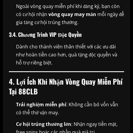
Ngoài vòng quay miễn phí khi đăng ký, bạn còn
có cơ hội nhận
vòng quay may mắn
mỗi ngày để
gia tăng cơ hội trúng thưởng.
3.4. Chương Trình VIP Độc Quyền
Dành cho thành viên thân thiết với các ưu đãi
như hoàn tiền cao hơn, quà tặng độc quyền và
hỗ trợ riêng biệt.
4.
Lợi Ích Khi Nhận Vòng Quay Miễn Phí
Tại 88CLB
Trải nghiệm miễn phí
: Không cần bỏ vốn vẫn
có thể thử vận may.
Cơ hội trúng thưởng lớn
: Nhận ngay tiền mặt,
free spins hoặc các phần quà giá trị.