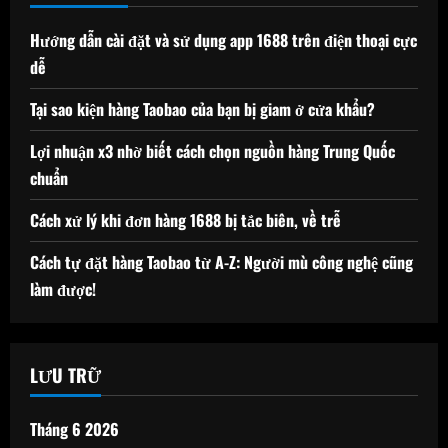
Hướng dẫn cài đặt và sử dụng app 1688 trên điện thoại cực
dễ
Tại sao kiện hàng Taobao của bạn bị giam ở cửa khẩu?
Lợi nhuận x3 nhờ biết cách chọn nguồn hàng Trung Quốc
chuẩn
Cách xử lý khi đơn hàng 1688 bị tắc biên, về trễ
Cách tự đặt hàng Taobao từ A-Z: Người mù công nghệ cũng
làm được!
LƯU TRỮ
Tháng 6 2026