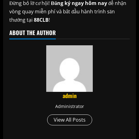
Đừng bỏ lỡ cơ hội!
Đăng ký ngay hôm nay
để nhận
vòng quay miễn phí và bắt đầu hành trình săn
thưởng tại
88CLB
!
ABOUT THE AUTHOR
admin
Administrator
View All Posts