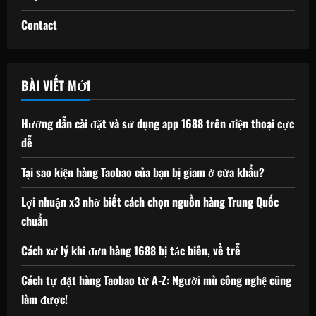
Contact
BÀI VIẾT MỚI
Hướng dẫn cài đặt và sử dụng app 1688 trên điện thoại cực
dễ
Tại sao kiện hàng Taobao của bạn bị giam ở cửa khẩu?
Lợi nhuận x3 nhờ biết cách chọn nguồn hàng Trung Quốc
chuẩn
Cách xử lý khi đơn hàng 1688 bị tắc biên, về trễ
Cách tự đặt hàng Taobao từ A-Z: Người mù công nghệ cũng
làm được!