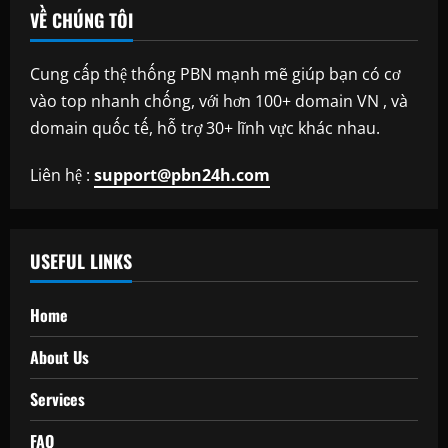
VỀ CHÚNG TÔI
Cung cấp thệ thống PBN mạnh mẽ giúp bạn có cơ
vào top nhanh chống, với hơn 100+ domain VN , và
domain quốc tế, hỗ trợ 30+ lĩnh vực khác nhau.
Liên hệ :
support@pbn24h.com
USEFUL LINKS
Home
About Us
Services
FAQ