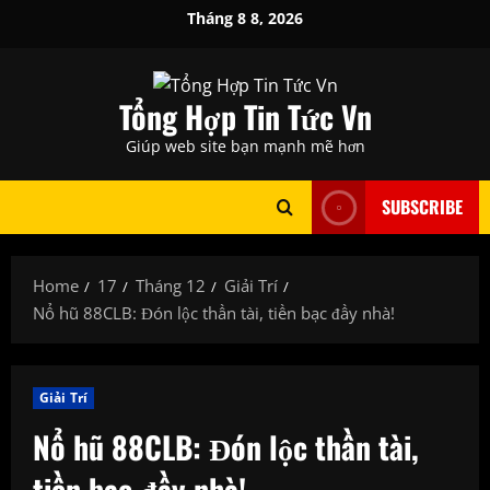
Skip
Tháng 8 8, 2026
to
content
Tổng Hợp Tin Tức Vn
Giúp web site bạn mạnh mẽ hơn
SUBSCRIBE
Home
17
Tháng 12
Giải Trí
Nổ hũ 88CLB: Đón lộc thần tài, tiền bạc đầy nhà!
Giải Trí
Nổ hũ 88CLB: Đón lộc thần tài,
tiền bạc đầy nhà!