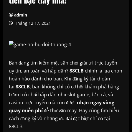
admin
Tháng 12 17, 2021
Bạn đang tìm kiếm một sân chơi giải trí trực tuyến
uy tín, an toàn và hấp dẫn?
88CLB
chính là lựa chọn
hoàn hảo dành cho bạn. Khi đăng ký tài khoản
tại
88CLB
, bạn không chỉ có cơ hội khám phá hàng
trăm trò chơi hấp dẫn như slot game, bắn cá, và
casino trực tuyến mà còn được
nhận ngay vòng
quay miễn phí
để thử vận may. Hãy cùng tìm hiểu
cách đăng ký và những ưu đãi đặc biệt chỉ có tại
88CLB!