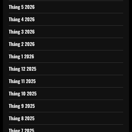
Tháng 5 2026
Tháng 4 2026
Tháng 3 2026
Tháng 2 2026
Tháng 1 2026
Tháng 12 2025
Tháng 11 2025
Tháng 10 2025
Tháng 9 2025
Tháng 8 2025
Tháng 7 2025