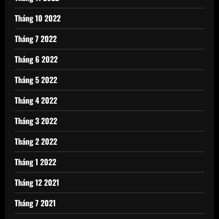
Tháng 10 2022
Tháng 7 2022
Tháng 6 2022
Tháng 5 2022
Tháng 4 2022
Tháng 3 2022
Tháng 2 2022
Tháng 1 2022
Tháng 12 2021
Tháng 7 2021