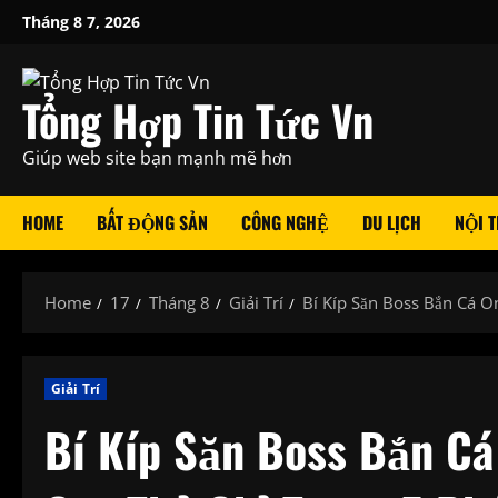
Skip
Tháng 8 7, 2026
to
content
Tổng Hợp Tin Tức Vn
Giúp web site bạn mạnh mẽ hơn
HOME
BẤT ĐỘNG SẢN
CÔNG NGHỆ
DU LỊCH
NỘI T
Home
17
Tháng 8
Giải Trí
Bí Kíp Săn Boss Bắn Cá O
Giải Trí
Bí Kíp Săn Boss Bắn Cá