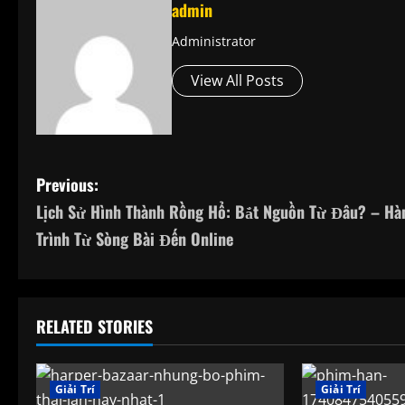
admin
Administrator
View All Posts
P
Previous:
Lịch Sử Hình Thành Rồng Hổ: Bắt Nguồn Từ Đâu? – Hà
o
Trình Từ Sòng Bài Đến Online
s
t
RELATED STORIES
n
a
Giải Trí
Giải Trí