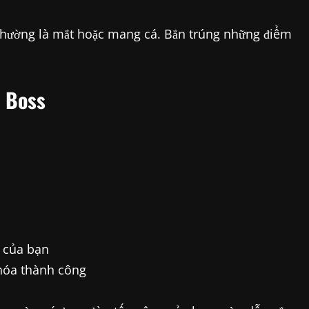
 thường là mắt hoặc mang cá. Bắn trúng những điểm
n Boss
í của bạn
hóa thành công