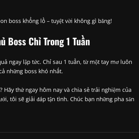
n boss khổng lồ – tuyệt vời không gì bằng!
ủ Boss Chỉ Trong 1 Tuần
uả ngay lập tức. Chỉ sau 1 tuần, từ một tay mơ luôn
n cả những boss khó nhất.
? Hãy thử ngay hôm nay và chia sẻ trải nghiệm của
i, tôi sẽ giải đáp tận tình. Chúc bạn những pha săn