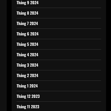
Tháng 9 2024
Tháng 8 2024
Tháng 7 2024
Tháng 6 2024
Tháng 5 2024
Tháng 4 2024
Tháng 3 2024
Tháng 2 2024
Tháng 1 2024
Tháng 12 2023
Tháng 11 2023