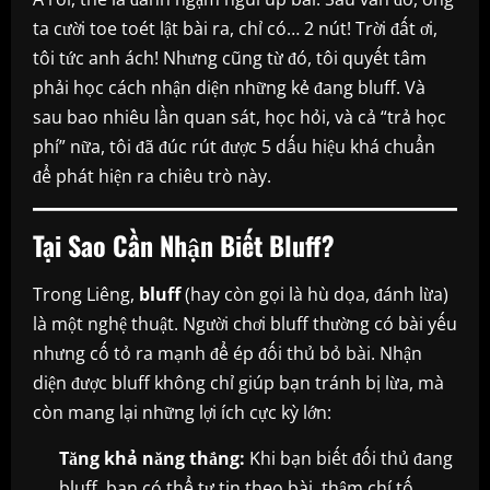
ta cười toe toét lật bài ra, chỉ có… 2 nút! Trời đất ơi,
tôi tức anh ách! Nhưng cũng từ đó, tôi quyết tâm
phải học cách nhận diện những kẻ đang bluff. Và
sau bao nhiêu lần quan sát, học hỏi, và cả “trả học
phí” nữa, tôi đã đúc rút được 5 dấu hiệu khá chuẩn
để phát hiện ra chiêu trò này.
Tại Sao Cần Nhận Biết Bluff?
Trong Liêng,
bluff
(hay còn gọi là hù dọa, đánh lừa)
là một nghệ thuật. Người chơi bluff thường có bài yếu
nhưng cố tỏ ra mạnh để ép đối thủ bỏ bài. Nhận
diện được bluff không chỉ giúp bạn tránh bị lừa, mà
còn mang lại những lợi ích cực kỳ lớn:
Tăng khả năng thắng:
Khi bạn biết đối thủ đang
bluff, bạn có thể tự tin theo bài, thậm chí tố