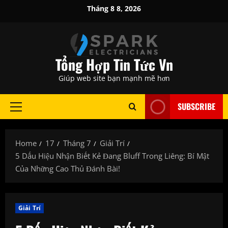
Skip
Tháng 8 8, 2026
to
content
Tổng Hợp Tin Tức Vn
Giúp web site bạn mạnh mẽ hơn
SUBSCRIBE
Primary
Menu
Home
17
Tháng 7
Giải Trí
5 Dấu Hiệu Nhận Biết Kẻ Đang Bluff Trong Liêng: Bí Mật
Của Những Cao Thủ Đánh Bài!
Giải Trí