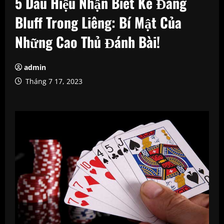
5 Dấu Hiệu Nhận Biết Kẻ Đang
Bluff Trong Liêng: Bí Mật Của
Những Cao Thủ Đánh Bài!
admin
Tháng 7 17, 2023