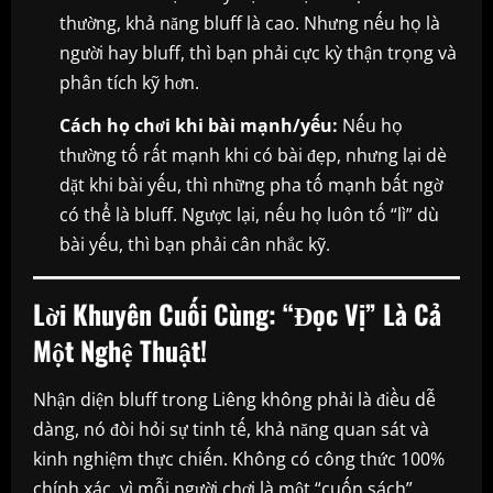
thường, khả năng bluff là cao. Nhưng nếu họ là
người hay bluff, thì bạn phải cực kỳ thận trọng và
phân tích kỹ hơn.
Cách họ chơi khi bài mạnh/yếu:
Nếu họ
thường tố rất mạnh khi có bài đẹp, nhưng lại dè
dặt khi bài yếu, thì những pha tố mạnh bất ngờ
có thể là bluff. Ngược lại, nếu họ luôn tố “lì” dù
bài yếu, thì bạn phải cân nhắc kỹ.
Lời Khuyên Cuối Cùng: “Đọc Vị” Là Cả
Một Nghệ Thuật!
Nhận diện bluff trong Liêng không phải là điều dễ
dàng, nó đòi hỏi sự tinh tế, khả năng quan sát và
kinh nghiệm thực chiến. Không có công thức 100%
chính xác, vì mỗi người chơi là một “cuốn sách”