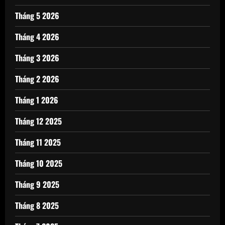
Tháng 5 2026
Tháng 4 2026
Tháng 3 2026
Tháng 2 2026
Tháng 1 2026
Tháng 12 2025
Tháng 11 2025
Tháng 10 2025
Tháng 9 2025
Tháng 8 2025