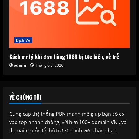
Dịch Vụ
Cách xử lý khi đơn hàng 1688 bị tắc biên, về trễ
admin
Tháng 6 3, 2026
VỀ CHÚNG TÔI
Cung cấp thệ thống PBN mạnh mẽ giúp bạn có cơ
vào top nhanh chống, với hơn 100+ domain VN , và
domain quốc tế, hỗ trợ 30+ lĩnh vực khác nhau.