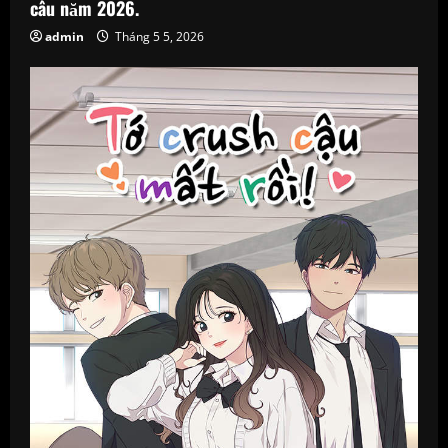
cầu năm 2026.
admin
Tháng 5 5, 2026