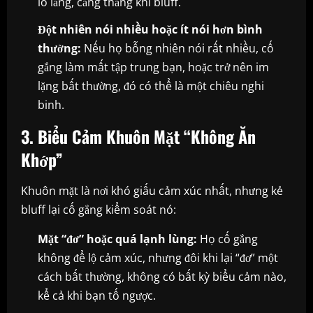
lo lắng, căng thẳng khi bluff.
Đột nhiên nói nhiều hoặc ít nói hơn bình
thường:
Nếu họ bỗng nhiên nói rất nhiều, cố
gắng làm mất tập trung bạn, hoặc trở nên im
lặng bất thường, đó có thể là một chiêu nghi
binh.
3. Biểu Cảm Khuôn Mặt “Không Ăn
Khớp”
Khuôn mặt là nơi khó giấu cảm xúc nhất, nhưng kẻ
bluff lại cố gắng kiểm soát nó:
Mặt “đơ” hoặc quá lạnh lùng:
Họ cố gắng
không để lộ cảm xúc, nhưng đôi khi lại “đơ” một
cách bất thường, không có bất kỳ biểu cảm nào,
kể cả khi bạn tố ngược.