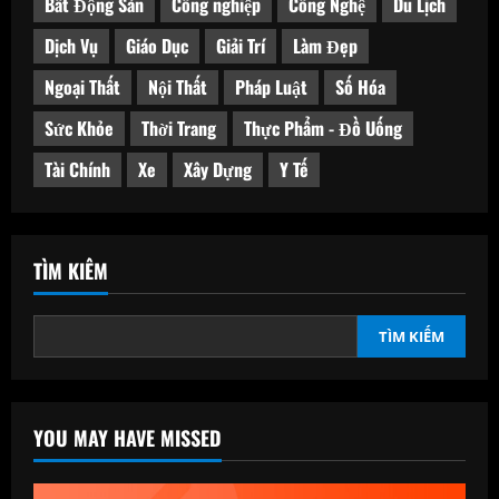
Bất Động Sản
Công nghiệp
Công Nghệ
Du Lịch
Dịch Vụ
Giáo Dục
Giải Trí
Làm Đẹp
Ngoại Thất
Nội Thất
Pháp Luật
Số Hóa
Sức Khỏe
Thời Trang
Thực Phẩm - Đồ Uống
Tài Chính
Xe
Xây Dựng
Y Tế
TÌM KIẾM
TÌM KIẾM
YOU MAY HAVE MISSED