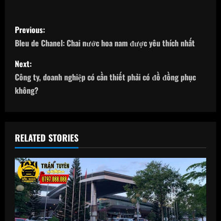
P
Previous:
o
Bleu de Chanel: Chai nước hoa nam được yêu thích nhất
s
Next:
Công ty, doanh nghiệp có cần thiết phải có đồ đồng phục
t
không?
n
a
RELATED STORIES
v
i
g
a