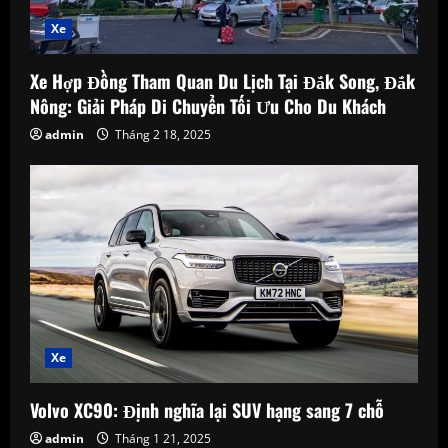
t
Xe
i
Xe Hợp Đồng Tham Quan Du Lịch Tại Đắk Song, Đắk
o
Nông: Giải Pháp Di Chuyển Tối Ưu Cho Du Khách
admin
Tháng 2 18, 2025
n
Xe
Volvo XC90: Định nghĩa lại SUV hạng sang 7 chỗ
admin
Tháng 1 21, 2025