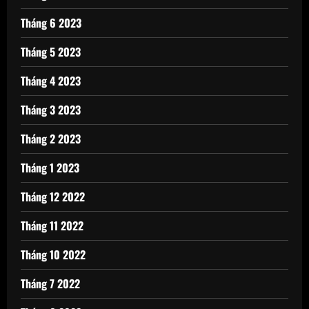
Tháng 6 2023
Tháng 5 2023
Tháng 4 2023
Tháng 3 2023
Tháng 2 2023
Tháng 1 2023
Tháng 12 2022
Tháng 11 2022
Tháng 10 2022
Tháng 7 2022