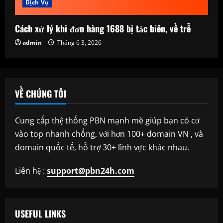
Dịch Vụ
Cách xử lý khi đơn hàng 1688 bị tắc biên, về trễ
admin
Tháng 6 3, 2026
VỀ CHÚNG TÔI
Cung cấp thệ thống PBN mạnh mẽ giúp bạn có cơ
vào top nhanh chống, với hơn 100+ domain VN , và
domain quốc tế, hỗ trợ 30+ lĩnh vực khác nhau.
Liên hệ :
support@pbn24h.com
USEFUL LINKS