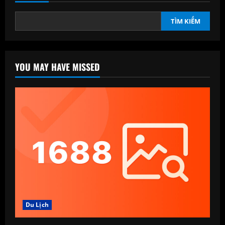
TÌM KIẾM
YOU MAY HAVE MISSED
Du Lịch