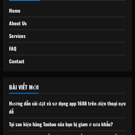
Home
About Us
Services
FAQ
Contact
BÀI VIẾT MỚI
Hướng dẫn cài đặt và sử dụng app 1688 trên điện thoại cực
dễ
Tại sao kiện hàng Taobao của bạn bị giam ở cửa khẩu?