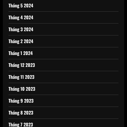
Tháng 5 2024
Tháng 4 2024
Tháng 3 2024
Tháng 2 2024
Tháng 1 2024
Tháng 12 2023
Tháng 11 2023
Tháng 10 2023
Tháng 9 2023
Tháng 8 2023
Tháng 7 2023