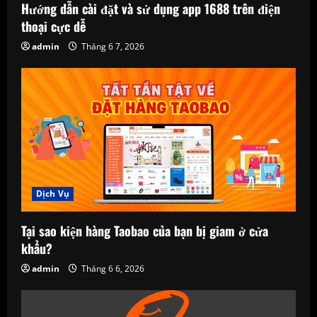
Hướng dẫn cài đặt và sử dụng app 1688 trên điện
thoại cực dễ
admin
Tháng 6 7, 2026
Dịch Vụ
Tại sao kiện hàng Taobao của bạn bị giam ở cửa
khẩu?
admin
Tháng 6 6, 2026