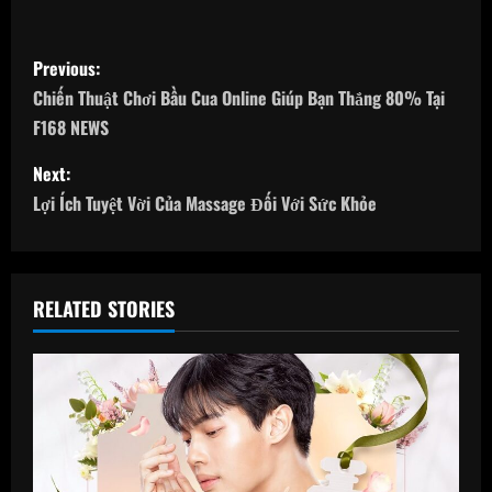
P
Previous:
o
Chiến Thuật Chơi Bầu Cua Online Giúp Bạn Thắng 80% Tại
F168 NEWS
s
Next:
t
Lợi Ích Tuyệt Vời Của Massage Đối Với Sức Khỏe
n
a
RELATED STORIES
v
i
g
a