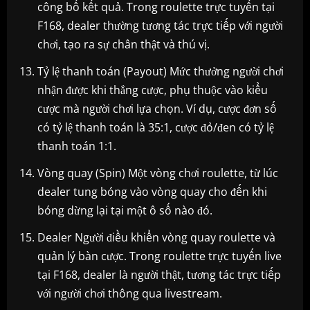
công bố kết quả. Trong roulette trực tuyến tại
F168, dealer thường tương tác trực tiếp với người
chơi, tạo ra sự chân thật và thú vị.
Tỷ lệ thanh toán (Payout) Mức thưởng người chơi
nhận được khi thắng cược, phụ thuộc vào kiểu
cược mà người chơi lựa chọn. Ví dụ, cược đơn số
có tỷ lệ thanh toán là 35:1, cược đỏ/đen có tỷ lệ
thanh toán 1:1.
Vòng quay (Spin) Một vòng chơi roulette, từ lúc
dealer tung bóng vào vòng quay cho đến khi
bóng dừng lại tại một ô số nào đó.
Dealer Người điều khiển vòng quay roulette và
quản lý bàn cược. Trong roulette trực tuyến live
tại F168, dealer là người thật, tương tác trực tiếp
với người chơi thông qua livestream.