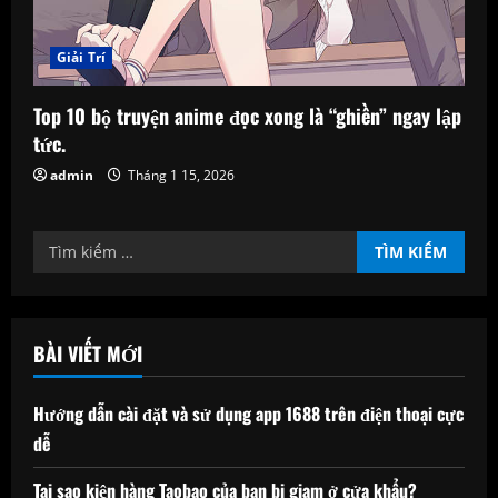
Giải Trí
Top 10 bộ truyện anime đọc xong là “ghiền” ngay lập
tức.
admin
Tháng 1 15, 2026
Tìm
kiếm
cho:
BÀI VIẾT MỚI
Hướng dẫn cài đặt và sử dụng app 1688 trên điện thoại cực
dễ
Tại sao kiện hàng Taobao của bạn bị giam ở cửa khẩu?