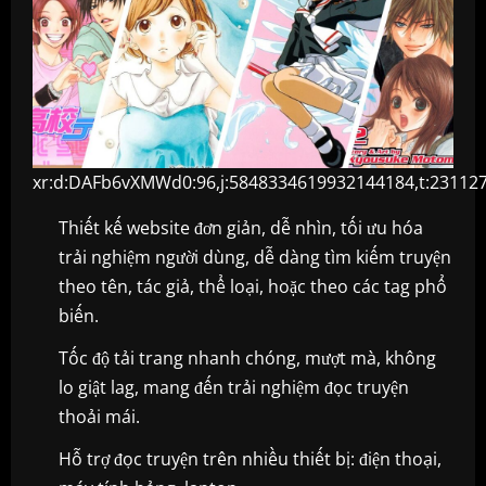
xr:d:DAFb6vXMWd0:96,j:5848334619932144184,t:23112
Thiết kế website đơn giản, dễ nhìn, tối ưu hóa
trải nghiệm người dùng, dễ dàng tìm kiếm truyện
theo tên, tác giả, thể loại, hoặc theo các tag phổ
biến.
Tốc độ tải trang nhanh chóng, mượt mà, không
lo giật lag, mang đến trải nghiệm đọc truyện
thoải mái.
Hỗ trợ đọc truyện trên nhiều thiết bị: điện thoại,