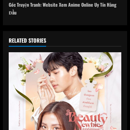
t
Góc Truyện Tranh: Website Xem Anime Online Uy Tín Hàng
n
Đầu
a
v
RELATED STORIES
i
g
a
t
i
o
n