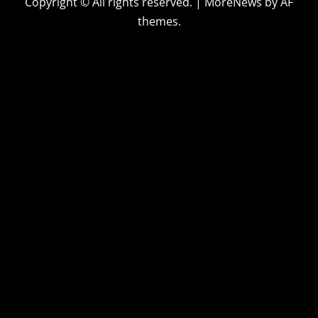
Copyright © All rights reserved.
|
MoreNews
by AF
themes.