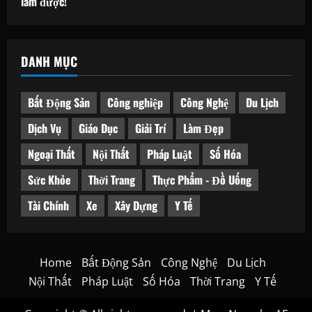
làm được!
DANH MỤC
Bất Động Sản
Công nghiệp
Công Nghệ
Du Lịch
Dịch Vụ
Giáo Dục
Giải Trí
Làm Đẹp
Ngoại Thất
Nội Thất
Pháp Luật
Số Hóa
Sức Khỏe
Thời Trang
Thực Phẩm - Đồ Uống
Tài Chính
Xe
Xây Dựng
Y Tế
Home
Bất Động Sản
Công Nghệ
Du Lịch
Nội Thất
Pháp Luật
Số Hóa
Thời Trang
Y Tế