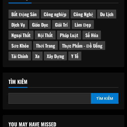
Bất Động Sản
Công nghiệp
Công Nghệ
Du Lịch
Dịch Vụ
Giáo Dục
Giải Trí
Làm Đẹp
Ngoại Thất
Nội Thất
Pháp Luật
Số Hóa
Sức Khỏe
Thời Trang
Thực Phẩm - Đồ Uống
Tài Chính
Xe
Xây Dựng
Y Tế
TÌM KIẾM
TÌM KIẾM
YOU MAY HAVE MISSED