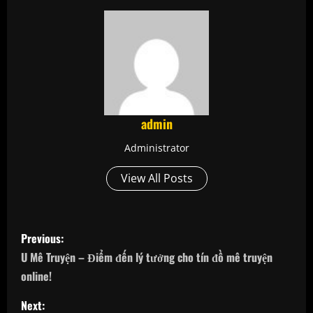
admin
Administrator
View All Posts
P
Previous:
o
U Mê Truyện – Điểm đến lý tưởng cho tín đồ mê truyện
online!
s
Next: