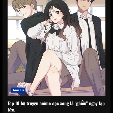
Giải Trí
Top 10 bộ truyện anime đọc xong là “ghiền” ngay lập
tức.