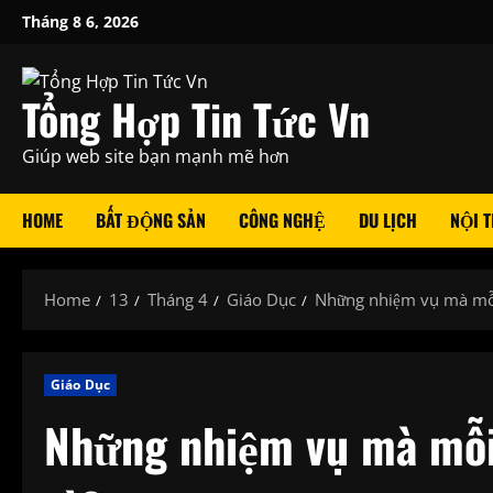
Skip
Tháng 8 6, 2026
to
content
Tổng Hợp Tin Tức Vn
Giúp web site bạn mạnh mẽ hơn
HOME
BẤT ĐỘNG SẢN
CÔNG NGHỆ
DU LỊCH
NỘI T
Home
13
Tháng 4
Giáo Dục
Những nhiệm vụ mà mỗi 
Giáo Dục
Những nhiệm vụ mà mỗi 