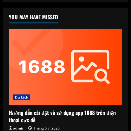
YOU MAY HAVE MISSED
Du Lịch
Hướng dẫn cài đặt và sử dụng app 1688 trên điện
thoại cực dễ
admin
Tháng 6 7, 2026