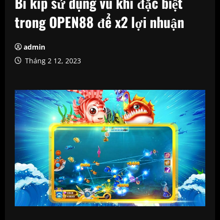
Bí kíp sử dụng vũ khí đặc biệt
trong OPEN88 để x2 lợi nhuận
admin
Tháng 2 12, 2023