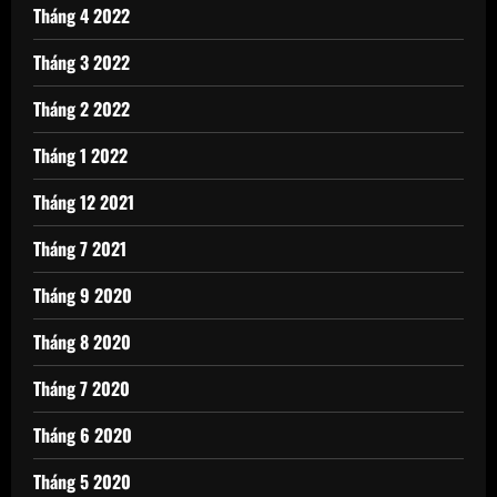
Tháng 4 2022
Tháng 3 2022
Tháng 2 2022
Tháng 1 2022
Tháng 12 2021
Tháng 7 2021
Tháng 9 2020
Tháng 8 2020
Tháng 7 2020
Tháng 6 2020
Tháng 5 2020