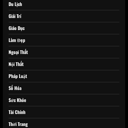
Du Lịch
Giải Trí
Giáo Dục
Làm Đẹp
Ngoại Thất
Nội Thất
Pháp Luật
Số Hóa
Sức Khỏe
Tài Chính
Thời Trang