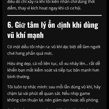
điều đó chỉ xảy ra khi tôi kiên nhẫn chờ đúng thời
điểm, thay vì kích hoạt ngay khi có cơ hội.
6. Giữ tâm lý ổn định khi dùng
vũ khí mạnh
Có một điều tôi nhận ra: vũ khí đặc biệt dễ làm người
chơi hưng phấn quá mức.
Hiệu ứng đẹp, cá nổ liên tục, số xu nhảy lên… rất dễ
khiến bạn mất kiểm soát và tiếp tục bắn mạnh hơn
bình thường.
Tôi luôn tự nhắc mình: sau mỗi lần dùng vũ khí, hãy
chậm lại vài phút để quan sát. Nếu nhịp game
không còn thuận lợi, nên giảm đạn hoặc đổi phòng.