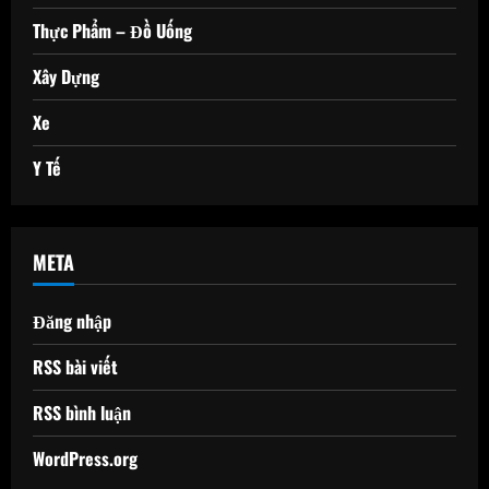
Thực Phẩm – Đồ Uống
Xây Dựng
Xe
Y Tế
META
Đăng nhập
RSS bài viết
RSS bình luận
WordPress.org