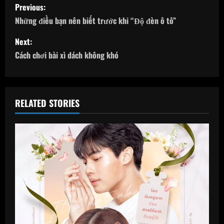
P
Previous:
o
Những điều bạn nên biết trước khi “Độ đèn ô tô”
s
Next:
Cách chơi bài xì dách không khó
t
n
a
RELATED STORIES
v
i
g
a
t