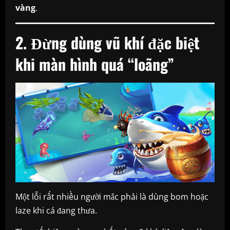
vàng
.
2. Đừng dùng vũ khí đặc biệt
khi màn hình quá “loãng”
Một lỗi rất nhiều người mắc phải là dùng bom hoặc
laze khi cá đang thưa.