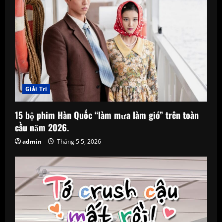
Giải Trí
15 bộ phim Hàn Quốc “làm mưa làm gió” trên toàn
cầu năm 2026.
admin
Tháng 5 5, 2026