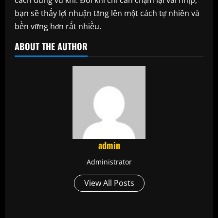
cách dùng vũ khí. Đôi khi chỉ cần chậm lại vài nhịp,
bạn sẽ thấy lợi nhuận tăng lên một cách tự nhiên và
bền vững hơn rất nhiều.
ABOUT THE AUTHOR
admin
Administrator
View All Posts