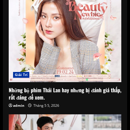
i
o
n
Giải Trí
Những bộ phim Thái Lan hay nhưng bị đánh giá thấp,
rất đáng để xem.
admin
Tháng 5 5, 2026