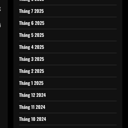
g
Tháng 7 2025
Tháng 6 2025
i
Tháng 5 2025
Tháng 4 2025
Tháng 3 2025
Tháng 2 2025
Tháng 1 2025
Tháng 12 2024
Tháng 11 2024
Tháng 10 2024