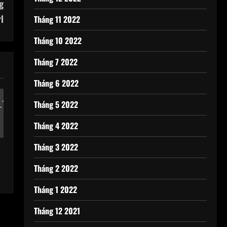
g
l
Tháng 11 2022
Tháng 10 2022
Tháng 7 2022
Tháng 6 2022
Tháng 5 2022
Tháng 4 2022
Tháng 3 2022
Tháng 2 2022
Tháng 1 2022
Tháng 12 2021