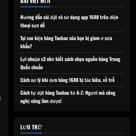
BÀI VIẾT MỚI
Hướng dẫn cài đặt và sử dụng app 1688 trên điện
thoại cực dễ
Tại sao kiện hàng Taobao của bạn bị giam ở cửa
khẩu?
Lợi nhuận x3 nhờ biết cách chọn nguồn hàng Trung
Quốc chuẩn
Cách xử lý khi đơn hàng 1688 bị tắc biên, về trễ
Cách tự đặt hàng Taobao từ A-Z: Người mù công
ì
nghệ cũng làm được!
LƯU TRỮ