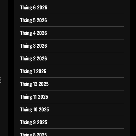
Tháng 6 2026
Tháng 5 2026
Tháng 4 2026
Tháng 3 2026
Tháng 2 2026
Tháng 1 2026
ể
Tháng 12 2025
Tháng 11 2025
Tháng 10 2025
Tháng 9 2025
Tháng 8 2025