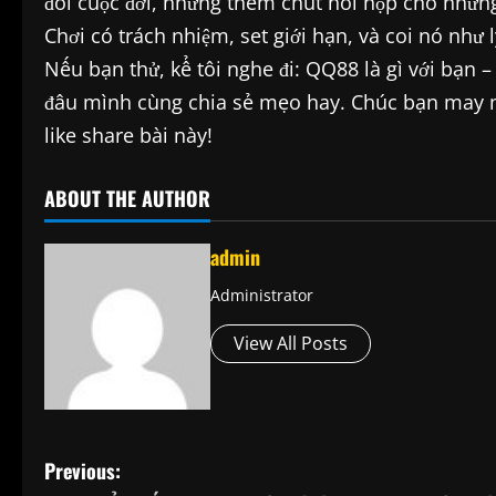
đổi cuộc đời, nhưng thêm chút hồi hộp cho nhữ
Chơi có trách nhiệm, set giới hạn, và coi nó như 
Nếu bạn thử, kể tôi nghe đi: QQ88 là gì với bạn
đâu mình cùng chia sẻ mẹo hay. Chúc bạn may m
like share bài này!
ABOUT THE AUTHOR
admin
Administrator
View All Posts
P
Previous: