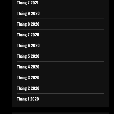
Tháng 7 2021
Tháng 9 2020
Tháng 8 2020
Tháng 7 2020
Tháng 6 2020
Tháng 5 2020
Tháng 4 2020
Tháng 3 2020
Tháng 2 2020
Tháng 1 2020