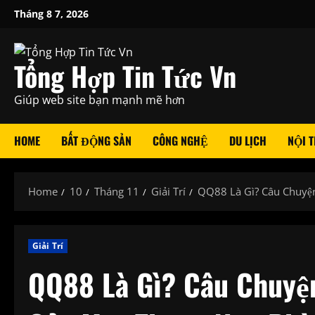
Skip
Tháng 8 7, 2026
to
content
Tổng Hợp Tin Tức Vn
Giúp web site bạn mạnh mẽ hơn
HOME
BẤT ĐỘNG SẢN
CÔNG NGHỆ
DU LỊCH
NỘI T
Home
10
Tháng 11
Giải Trí
QQ88 Là Gì? Câu Chuyệ
Giải Trí
QQ88 Là Gì? Câu Chuyệ