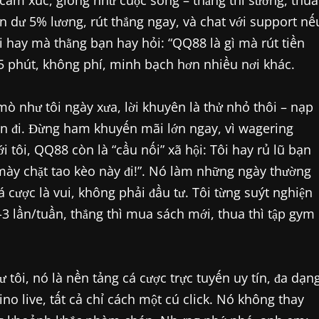
 cảm xúc, giống như cuộc sống – thắng thì sướng, thua
iền dư 5% lương, rút thắng ngay, và chat với support nế
ỏi hay mà thằng bạn hay hỏi: “QQ88 là gì mà rút tiền
 15 phút, không phí, minh bạch hơn nhiều nơi khác.
mò như tôi ngày xưa, lời khuyên là thử nhỏ thôi – nạp
n đi. Đừng ham khuyến mãi lớn ngay, vì wagering
ới tôi, QQ88 còn là “cầu nối” xã hội: Tôi hay rủ lũ bạn
 mày chặt tao kèo này đi!”. Nó làm những ngày thường
cược là vui, không phải đầu tư. Tôi từng suýt nghiện
-3 lần/tuần, thắng thì mua sách mới, thua thì tập gym
 tôi, nó là nền tảng cá cược trực tuyến uy tín, đa dạn
ino live, tất cả chỉ cách một cú click. Nó không thay