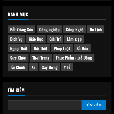
DANH MỤC
Bất Động Sản
Công nghiệp
Công Nghệ
Du Lịch
Dịch Vụ
Giáo Dục
Giải Trí
Làm Đẹp
Ngoại Thất
Nội Thất
Pháp Luật
Số Hóa
Sức Khỏe
Thời Trang
Thực Phẩm - Đồ Uống
Tài Chính
Xe
Xây Dựng
Y Tế
TÌM KIẾM
TÌM KIẾM