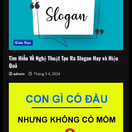
g
a
t
i
Giáo Dục
o
Tìm Hiểu Về Nghệ Thuật Tạo Ra Slogan Hay và Hiệu
n
Quả
admin
Tháng 5 4, 2024