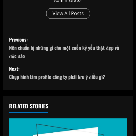
Administrator
View All Posts
P
Previous:
o
Nên chuẩn bị những gì cho một cuốn kỷ yếu thật đẹp và
độc đáo
s
Next:
t
Chụp hình làm profile công ty phải lưu ý điều gì?
n
a
RELATED STORIES
v
i