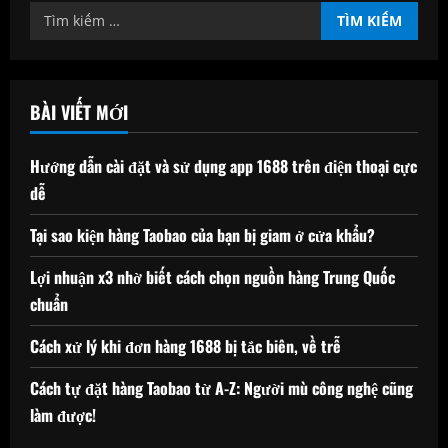
Tìm
kiếm
cho:
BÀI VIẾT MỚI
Hướng dẫn cài đặt và sử dụng app 1688 trên điện thoại cực
dễ
Tại sao kiện hàng Taobao của bạn bị giam ở cửa khẩu?
Lợi nhuận x3 nhờ biết cách chọn nguồn hàng Trung Quốc
chuẩn
Cách xử lý khi đơn hàng 1688 bị tắc biên, về trễ
Cách tự đặt hàng Taobao từ A-Z: Người mù công nghệ cũng
làm được!