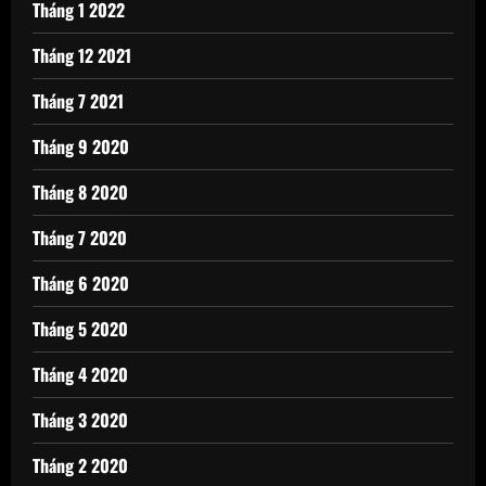
Tháng 1 2022
Tháng 12 2021
Tháng 7 2021
Tháng 9 2020
Tháng 8 2020
Tháng 7 2020
Tháng 6 2020
Tháng 5 2020
Tháng 4 2020
Tháng 3 2020
Tháng 2 2020