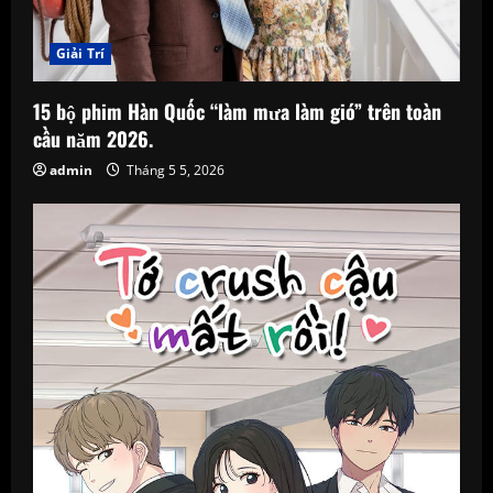
Giải Trí
15 bộ phim Hàn Quốc “làm mưa làm gió” trên toàn
cầu năm 2026.
admin
Tháng 5 5, 2026