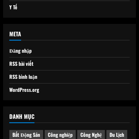
Y Tế
META
Đăng nhập
RSS bài viết
RSS bình luận
WordPress.org
DANH MỤC
Bất Động Sản
Công nghiệp
Công Nghệ
Du Lịch