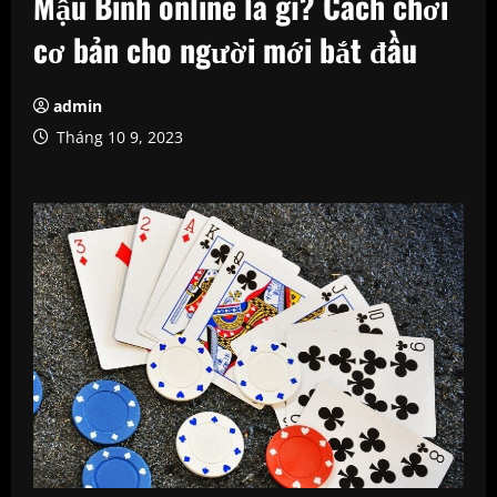
Mậu Binh online là gì? Cách chơi
cơ bản cho người mới bắt đầu
admin
Tháng 10 9, 2023