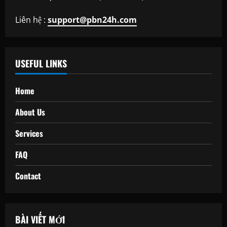
Liên hệ :
support@pbn24h.com
USEFUL LINKS
Home
About Us
Services
FAQ
Contact
BÀI VIẾT MỚI