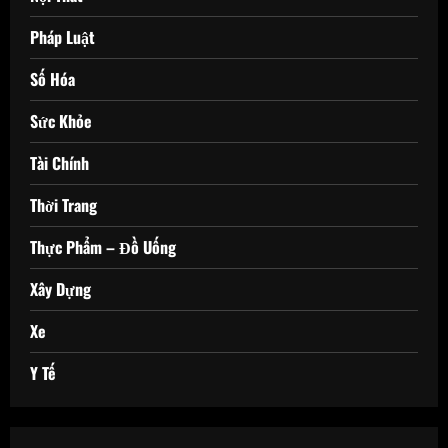
Pháp Luật
Số Hóa
Sức Khỏe
Tài Chính
Thời Trang
Thực Phẩm – Đồ Uống
Xây Dựng
Xe
Y Tế