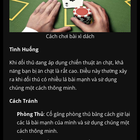
Cách chơi bài xì dách
Tình Huống
Khi đối thủ đang áp dụng chiến thuật ăn chặt, khả
năng bạn bị ăn chặt là rất cao. Điều này thường xảy
ra khi đối thủ có nhiều lá bài mạnh và sử dụng
chúng một cách thông minh.
Cách Tránh
Phòng Thủ
: Cố gắng phòng thủ bằng cách giữ lại
các lá bài mạnh của mình và sử dụng chúng một
cách thông minh.