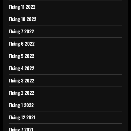
Tháng 11 2022
Tháng 10 2022
Tháng 7 2022
Tháng 6 2022
Tháng 5 2022
Tháng 4 2022
Tháng 3 2022
Tháng 2 2022
Tháng 1 2022
Tháng 12 2021
Tháng 7 2021