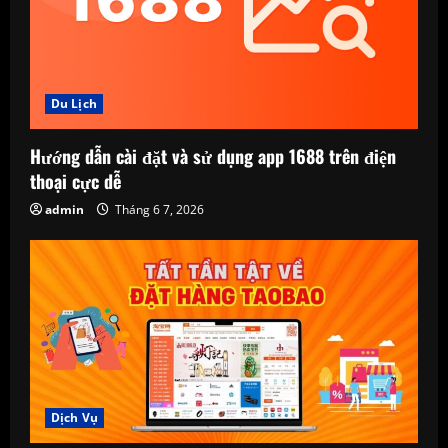
Du Lịch
Hướng dẫn cài đặt và sử dụng app 1688 trên điện
thoại cực dễ
admin
Tháng 6 7, 2026
Dịch Vụ