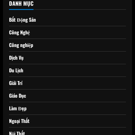
DANH MỤC
Bất Động Sản
Công Nghệ
Công nghiệp
Dịch Vụ
Du Lịch
Giải Trí
Giáo Dục
Làm Đẹp
Ngoại Thất
Nội Thất