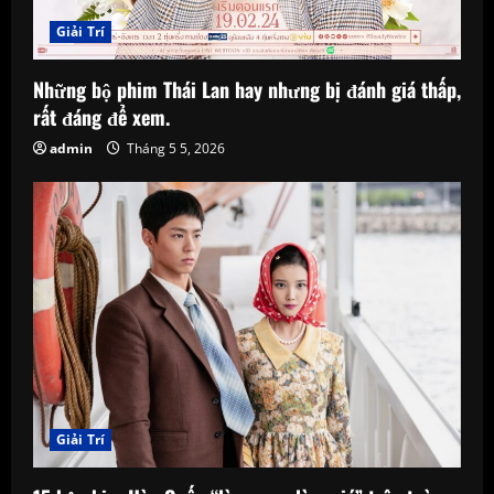
Giải Trí
Những bộ phim Thái Lan hay nhưng bị đánh giá thấp,
rất đáng để xem.
admin
Tháng 5 5, 2026
Giải Trí