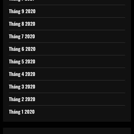
Tháng 9 2020
Tháng 8 2020
Tháng 7 2020
Tháng 6 2020
Tháng 5 2020
Tháng 4 2020
Tháng 3 2020
Tháng 2 2020
Tháng 1 2020