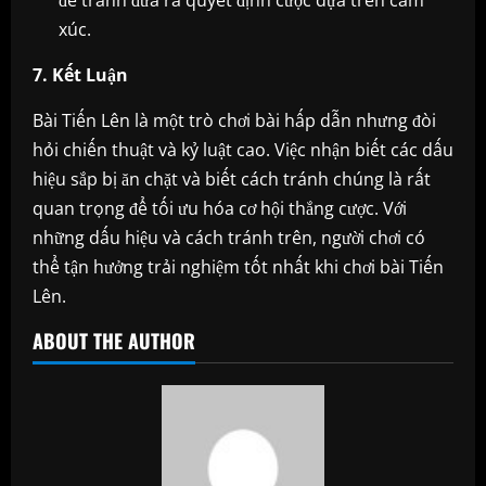
để tránh đưa ra quyết định cược dựa trên cảm
xúc.
7. Kết Luận
Bài Tiến Lên là một trò chơi bài hấp dẫn nhưng đòi
hỏi chiến thuật và kỷ luật cao. Việc nhận biết các dấu
hiệu sắp bị ăn chặt và biết cách tránh chúng là rất
quan trọng để tối ưu hóa cơ hội thắng cược. Với
những dấu hiệu và cách tránh trên, người chơi có
thể tận hưởng trải nghiệm tốt nhất khi chơi bài Tiến
Lên.
ABOUT THE AUTHOR