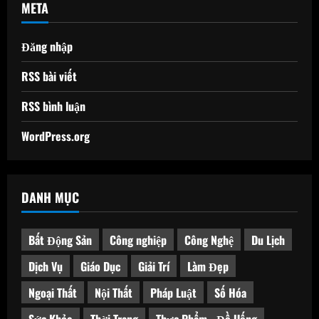
META
Đăng nhập
RSS bài viết
RSS bình luận
WordPress.org
DANH MỤC
Bất Động Sản
Công nghiệp
Công Nghệ
Du Lịch
Dịch Vụ
Giáo Dục
Giải Trí
Làm Đẹp
Ngoại Thất
Nội Thất
Pháp Luật
Số Hóa
Sức Khỏe
Thời Trang
Thực Phẩm - Đồ Uống