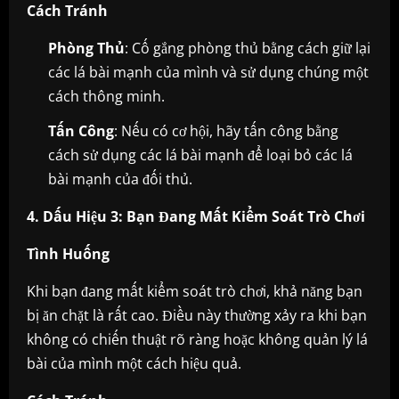
Cách Tránh
Phòng Thủ
: Cố gắng phòng thủ bằng cách giữ lại
các lá bài mạnh của mình và sử dụng chúng một
cách thông minh.
Tấn Công
: Nếu có cơ hội, hãy tấn công bằng
cách sử dụng các lá bài mạnh để loại bỏ các lá
bài mạnh của đối thủ.
4. Dấu Hiệu 3: Bạn Đang Mất Kiểm Soát Trò Chơi
Tình Huống
Khi bạn đang mất kiểm soát trò chơi, khả năng bạn
bị ăn chặt là rất cao. Điều này thường xảy ra khi bạn
không có chiến thuật rõ ràng hoặc không quản lý lá
bài của mình một cách hiệu quả.