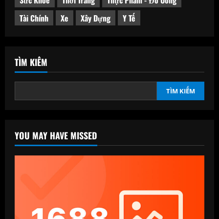
Tài Chính
Xe
Xây Dựng
Y Tế
TÌM KIẾM
TÌM KIẾM
YOU MAY HAVE MISSED