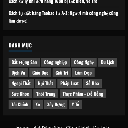
Cách xử lý khi đơn hàng 1688 bị tắc biên, về trễ
Cách tự đặt hàng Taobao từ A-Z: Người mù công nghệ cũng
làm được!
DANH MỤC
Bất Động Sản
Công nghiệp
Công Nghệ
Du Lịch
Dịch Vụ
Giáo Dục
Giải Trí
Làm Đẹp
Ngoại Thất
Nội Thất
Pháp Luật
Số Hóa
Sức Khỏe
Thời Trang
Thực Phẩm - Đồ Uống
Tài Chính
Xe
Xây Dựng
Y Tế
Home
Bất Động Sản
Công Nghệ
Du Lịch