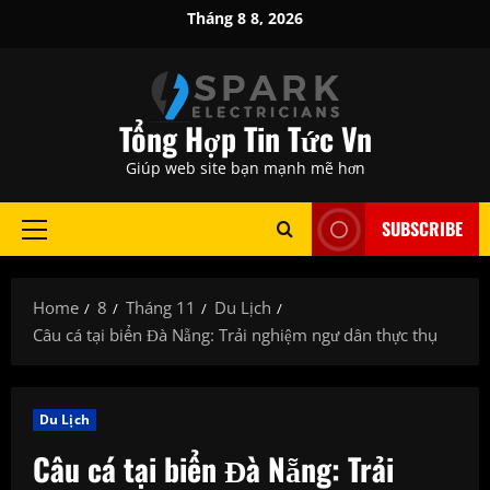
Skip
Tháng 8 8, 2026
to
content
Tổng Hợp Tin Tức Vn
Giúp web site bạn mạnh mẽ hơn
SUBSCRIBE
Primary
Menu
Home
8
Tháng 11
Du Lịch
Câu cá tại biển Đà Nẵng: Trải nghiệm ngư dân thực thụ
Du Lịch
Câu cá tại biển Đà Nẵng: Trải