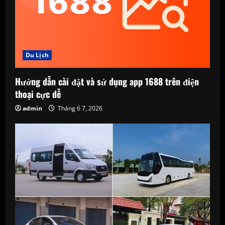
t
i
o
Du Lịch
n
Hướng dẫn cài đặt và sử dụng app 1688 trên điện
thoại cực dễ
admin
Tháng 6 7, 2026