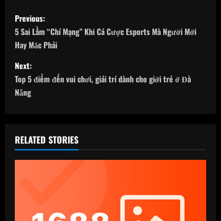
P
Previous:
o
5 Sai Lầm “Chí Mạng” Khi Cá Cược Esports Mà Người Mới
Hay Mắc Phải
s
Next:
t
Top 5 điểm đến vui chơi, giải trí dành cho giới trẻ ở Đà
n
Nẵng
a
v
RELATED STORIES
i
g
a