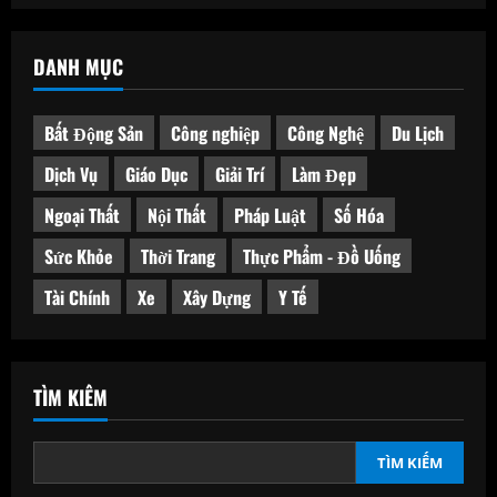
DANH MỤC
Bất Động Sản
Công nghiệp
Công Nghệ
Du Lịch
Dịch Vụ
Giáo Dục
Giải Trí
Làm Đẹp
Ngoại Thất
Nội Thất
Pháp Luật
Số Hóa
Sức Khỏe
Thời Trang
Thực Phẩm - Đồ Uống
Tài Chính
Xe
Xây Dựng
Y Tế
TÌM KIẾM
TÌM KIẾM