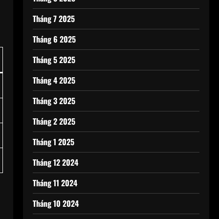
Tháng 7 2025
Tháng 6 2025
Tháng 5 2025
Tháng 4 2025
Tháng 3 2025
Tháng 2 2025
Tháng 1 2025
Tháng 12 2024
Tháng 11 2024
Tháng 10 2024