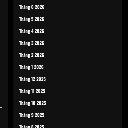
Tháng 6 2026
Tháng 5 2026
Tháng 4 2026
Tháng 3 2026
Tháng 2 2026
Tháng 1 2026
Tháng 12 2025
Tháng 11 2025
Tháng 10 2025
Tháng 9 2025
Tháng 8 2025