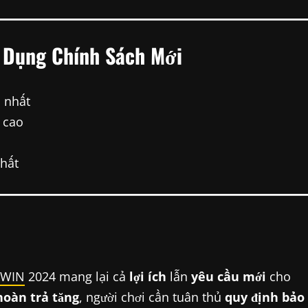
 Dụng Chính Sách Mới
 nhất
 cao
hất
8WIN
2024 mang lại cả
lợi ích
lẫn
yêu cầu mới
cho
hoàn trả tăng
, người chơi cần tuân thủ
quy định bảo