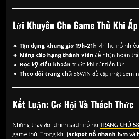
Lời Khuyên Cho Game Thủ Khi Áp
🔸
Tận dụng khung giờ 19h-21h
khi hũ nổ nhiều
🔸
Nâng cấp hạng thành viên
để nhận hoàn trả
🔸
Đọc kỹ điều khoản
trước khi rút tiền lớn
🔸
Theo dõi trang chủ
58WIN để cập nhật sớm n
Kết Luận: Cơ Hội Và Thách Thức
Những thay đổi chính sách nổ hũ
TRANG CHỦ 5
game thủ. Trong khi
jackpot nổ nhanh hơn
và