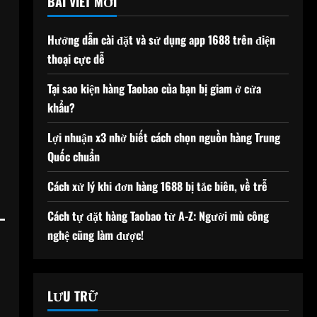
BÀI VIẾT MỚI
Hướng dẫn cài đặt và sử dụng app 1688 trên điện
thoại cực dễ
Tại sao kiện hàng Taobao của bạn bị giam ở cửa
khẩu?
Lợi nhuận x3 nhờ biết cách chọn nguồn hàng Trung
Quốc chuẩn
Cách xử lý khi đơn hàng 1688 bị tắc biên, về trễ
Cách tự đặt hàng Taobao từ A-Z: Người mù công
nghệ cũng làm được!
LƯU TRỮ