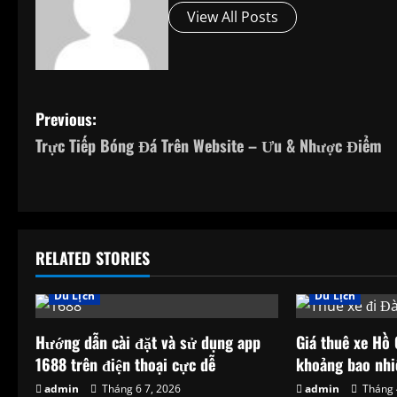
View All Posts
P
Previous:
Trực Tiếp Bóng Đá Trên Website – Ưu & Nhược Điểm
o
s
t
RELATED STORIES
n
Du Lịch
Du Lịch
a
v
Hướng dẫn cài đặt và sử dụng app
Giá thuê xe Hồ 
1688 trên điện thoại cực dễ
khoảng bao nhi
i
admin
Tháng 6 7, 2026
admin
Tháng 