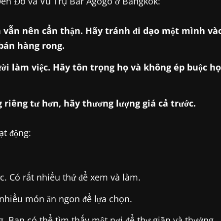
 Đèn Đỏ và Vũ Trụ Bar Agogo ở Bangkok:
 vẫn nên cẩn thận. Hãy tránh đi dạo một mình và
bán hàng rong.
ười làm việc. Hãy tôn trọng họ và không ép buộc họ
iêng tư hơn, hãy thương lượng giá cả trước.
ạt động:
. Có rất nhiều thứ để xem và làm.
 nhiều món ăn ngon để lựa chọn.
 Bạn có thể tìm thấy một nơi để thư giãn và thưởng