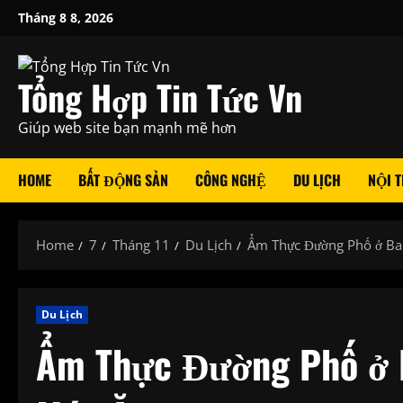
Skip
Tháng 8 8, 2026
to
content
Tổng Hợp Tin Tức Vn
Giúp web site bạn mạnh mẽ hơn
HOME
BẤT ĐỘNG SẢN
CÔNG NGHỆ
DU LỊCH
NỘI T
Home
7
Tháng 11
Du Lịch
Ẩm Thực Đường Phố ở Ba
Du Lịch
Ẩm Thực Đường Phố ở 