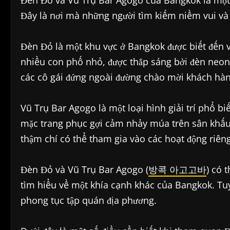
Đèn Đỏ và Vũ Trụ Bar Agogo của Bangkok là một t
Đây là nơi mà những người tìm kiếm niềm vui và s
Đèn Đỏ là một khu vực ở Bangkok được biết đến 
nhiều con phố nhỏ, được thắp sáng bởi đèn neon
các cô gái đứng ngoài đường chào mời khách hàn
Vũ Trụ Bar Agogo là một loại hình giải trí phổ b
mặc trang phục gợi cảm nhảy múa trên sân khấu.
thậm chí có thể tham gia vào các hoạt động riêng
Đèn Đỏ và Vũ Trụ Bar Agogo (
방콕 아고고바
) có 
tìm hiểu về một khía cạnh khác của Bangkok. Tuy
phong tục tập quán địa phương.