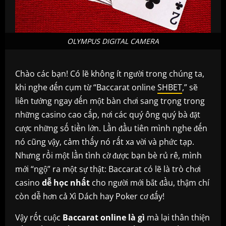
OLYMPUS DIGITAL CAMERA
Chào các bạn! Có lẽ không ít người trong chúng ta,
khi nghe đến cụm từ “Baccarat online
SHBET
,” sẽ
liên tưởng ngay đến một bàn chơi sang trọng trong
những casino cao cấp, nơi các quý ông quý bà đặt
cược những số tiền lớn. Lần đầu tiên mình nghe đến
nó cũng vậy, cảm thấy nó rất xa vời và phức tạp.
Nhưng rồi một lần tình cờ được bạn bè rủ rê, mình
mới “ngộ” ra một sự thật: Baccarat có lẽ là trò chơi
casino
dễ học nhất
cho người mới bắt đầu, thậm chí
còn dễ hơn cả Xì Dách hay Poker cơ đấy!
Vậy rốt cuộc
Baccarat online là gì
mà lại thân thiện