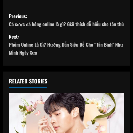
P
Previous:
o
Cá cược đá bóng online là gì? Giải thích dễ hiểu cho tân thủ
s
Next:
Phỏm Online Là Gì? Hướng Dẫn Siêu Dễ Cho “Tân Binh” Như
t
Mình Ngày Xưa
n
a
RELATED STORIES
v
i
g
a