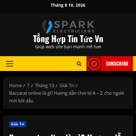
Skip
Tháng 8 10, 2026
to
content
Tổng Hợp Tin Tức Vn
Giúp web site bạn mạnh mẽ hơn
SUBSCRIBE
Primary
Menu
Home
7
Tháng 10
Giải Trí
Baccarat online là gì? Hướng dẫn chơi từ A – Z cho người
mới bắt đầu
Giải Trí