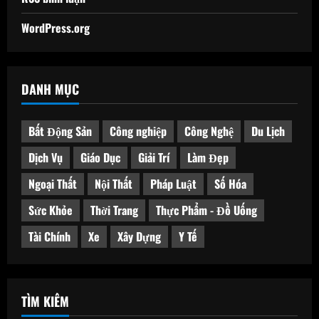
WordPress.org
DANH MỤC
Bất Động Sản
Công nghiệp
Công Nghệ
Du Lịch
Dịch Vụ
Giáo Dục
Giải Trí
Làm Đẹp
Ngoại Thất
Nội Thất
Pháp Luật
Số Hóa
Sức Khỏe
Thời Trang
Thực Phẩm - Đồ Uống
Tài Chính
Xe
Xây Dựng
Y Tế
TÌM KIẾM