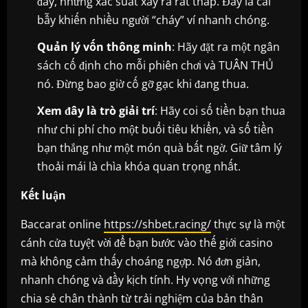
đấy, nhưng xác suất xảy ra rất thấp. Đây là cái
bẫy khiến nhiều người “cháy” ví nhanh chóng.
Quản lý vốn thông minh
: Hãy đặt ra một ngân
sách cố định cho mỗi phiên chơi và TUÂN THỦ
nó. Đừng bao giờ cố gỡ gạc khi đang thua.
Xem đây là trò giải trí
: Hãy coi số tiền bạn thua
như chi phí cho một buổi tiêu khiển, và số tiền
bạn thắng như một món quà bất ngờ. Giữ tâm lý
thoải mái là chìa khóa quan trọng nhất.
Kết luận
Baccarat online
https://shbet.racing/
thực sự là một
cánh cửa tuyệt vời để bạn bước vào thế giới casino
mà không cảm thấy choáng ngợp. Nó đơn giản,
nhanh chóng và đầy kịch tính. Hy vọng với những
chia sẻ chân thành từ trải nghiệm của bản thân