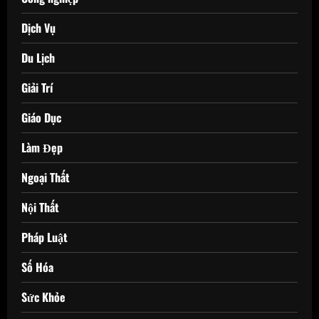
Dịch Vụ
Du Lịch
Giải Trí
Giáo Dục
Làm Đẹp
Ngoại Thất
Nội Thất
Pháp Luật
Số Hóa
Sức Khỏe