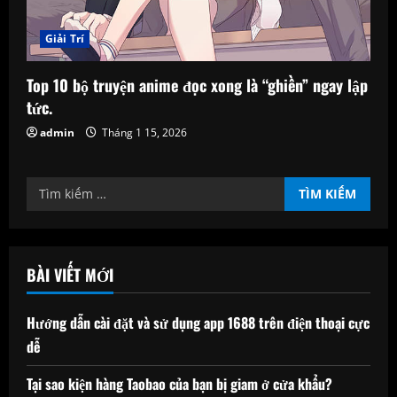
Giải Trí
Top 10 bộ truyện anime đọc xong là “ghiền” ngay lập
tức.
admin
Tháng 1 15, 2026
Tìm
kiếm
cho:
BÀI VIẾT MỚI
Hướng dẫn cài đặt và sử dụng app 1688 trên điện thoại cực
dễ
Tại sao kiện hàng Taobao của bạn bị giam ở cửa khẩu?