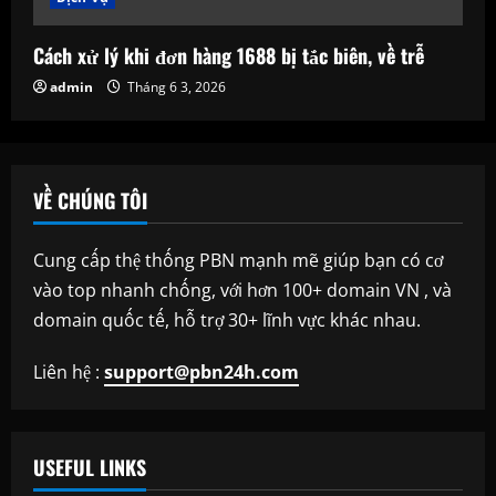
Cách xử lý khi đơn hàng 1688 bị tắc biên, về trễ
admin
Tháng 6 3, 2026
VỀ CHÚNG TÔI
Cung cấp thệ thống PBN mạnh mẽ giúp bạn có cơ
vào top nhanh chống, với hơn 100+ domain VN , và
domain quốc tế, hỗ trợ 30+ lĩnh vực khác nhau.
Liên hệ :
support@pbn24h.com
USEFUL LINKS