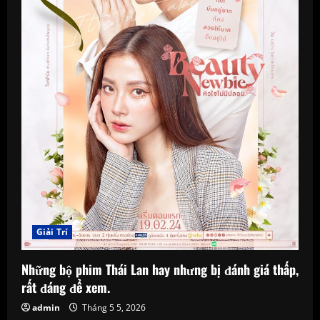
t
i
o
n
Giải Trí
Những bộ phim Thái Lan hay nhưng bị đánh giá thấp,
rất đáng để xem.
admin
Tháng 5 5, 2026