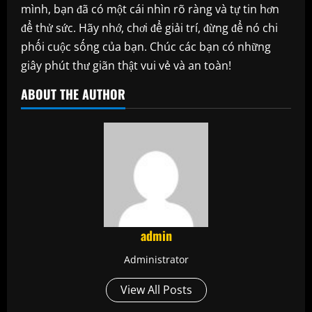
mình, bạn đã có một cái nhìn rõ ràng và tự tin hơn
để thử sức. Hãy nhớ, chơi để giải trí, đừng để nó chi
phối cuộc sống của bạn. Chúc các bạn có những
giây phút thư giãn thật vui vẻ và an toàn!
ABOUT THE AUTHOR
admin
Administrator
View All Posts