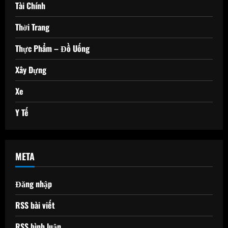
Tài Chính
Thời Trang
Thực Phẩm – Đồ Uống
Xây Dựng
Xe
Y Tế
META
Đăng nhập
RSS bài viết
RSS bình luận