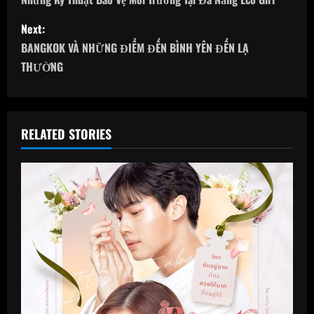
o
s
Next:
BANGKOK VÀ NHỮNG ĐIỂM ĐẾN BÌNH YÊN ĐẾN LẠ
t
THƯỜNG
n
a
RELATED STORIES
v
i
g
a
t
i