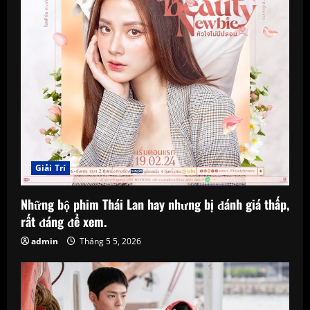
o
n
Giải Trí
Những bộ phim Thái Lan hay nhưng bị đánh giá thấp,
rất đáng để xem.
admin
Tháng 5 5, 2026