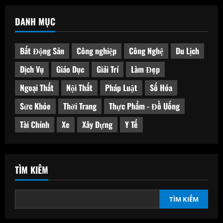
DANH MỤC
Bất Động Sản
Công nghiệp
Công Nghệ
Du Lịch
Dịch Vụ
Giáo Dục
Giải Trí
Làm Đẹp
Ngoại Thất
Nội Thất
Pháp Luật
Số Hóa
Sức Khỏe
Thời Trang
Thực Phẩm - Đồ Uống
Tài Chính
Xe
Xây Dựng
Y Tế
TÌM KIẾM
TÌM KIẾM