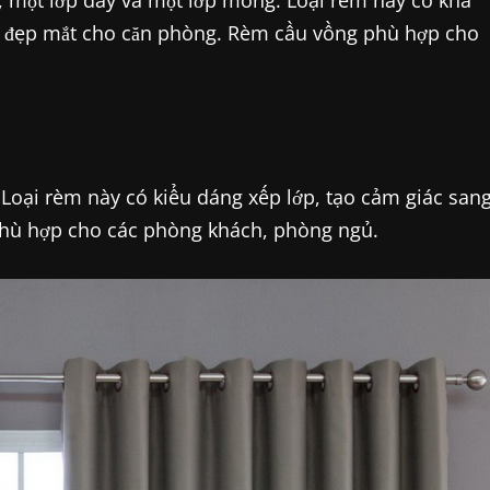
i, một lớp dày và một lớp mỏng. Loại rèm này có khả
ng đẹp mắt cho căn phòng. Rèm cầu vồng phù hợp cho
 Loại rèm này có kiểu dáng xếp lớp, tạo cảm giác san
hù hợp cho các phòng khách, phòng ngủ.