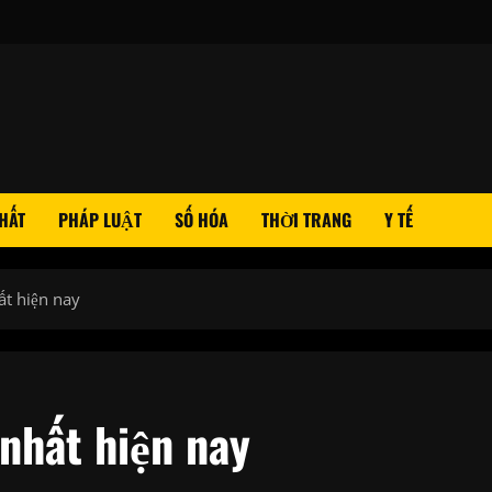
HẤT
PHÁP LUẬT
SỐ HÓA
THỜI TRANG
Y TẾ
t hiện nay
nhất hiện nay