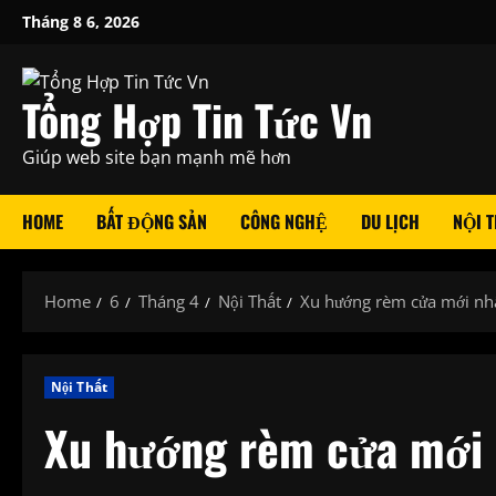
Skip
Tháng 8 6, 2026
to
content
Tổng Hợp Tin Tức Vn
Giúp web site bạn mạnh mẽ hơn
HOME
BẤT ĐỘNG SẢN
CÔNG NGHỆ
DU LỊCH
NỘI T
Home
6
Tháng 4
Nội Thất
Xu hướng rèm cửa mới nhấ
Nội Thất
Xu hướng rèm cửa mới 