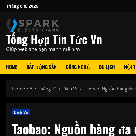
Skip
Tháng 8 8, 2026
to
content
Tổng Hợp Tin Tức Vn
Giúp web site bạn mạnh mẽ hơn
HOME
BẤT ĐỘNG SẢN
CÔNG NGHỆ
DU LỊCH
NỘI T
Home
5
Tháng 11
Dịch Vụ
Taobao: Nguồn hàng đa d
Dịch Vụ
Taobao: Nguồn hàng đa 