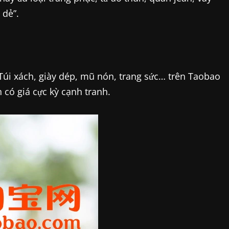
 dẻ”.
 Túi xách, giày dép, mũ nón, trang sức… trên Taobao
có giá cực kỳ cạnh tranh.