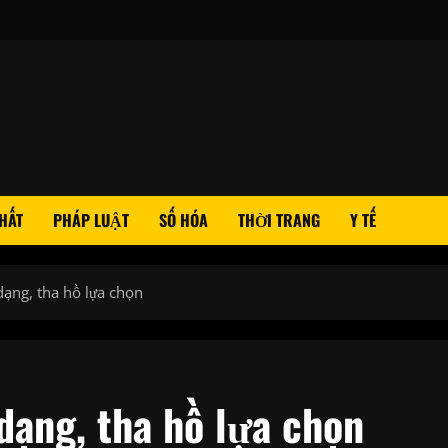
HẤT
PHÁP LUẬT
SỐ HÓA
THỜI TRANG
Y TẾ
ạng, tha hồ lựa chọn
dạng, tha hồ lựa chọn