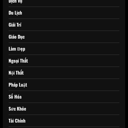
Dịch Vụ
Du Lịch
Giải Trí
Giáo Dục
Làm Đẹp
Ngoại Thất
Nội Thất
Pháp Luật
Số Hóa
Sức Khỏe
Tài Chính