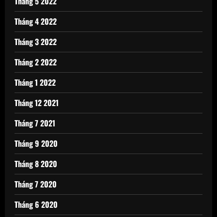
Tháng 5 2022
Tháng 4 2022
Tháng 3 2022
Tháng 2 2022
Tháng 1 2022
Tháng 12 2021
Tháng 7 2021
Tháng 9 2020
Tháng 8 2020
Tháng 7 2020
Tháng 6 2020