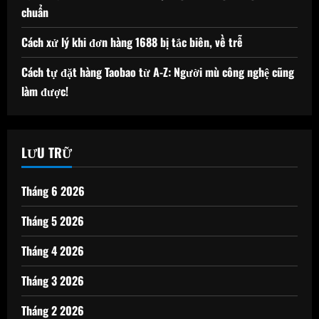
chuẩn
Cách xử lý khi đơn hàng 1688 bị tắc biên, về trễ
Cách tự đặt hàng Taobao từ A-Z: Người mù công nghệ cũng
làm được!
LƯU TRỮ
Tháng 6 2026
Tháng 5 2026
Tháng 4 2026
Tháng 3 2026
Tháng 2 2026