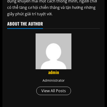
dụng khuyến mãi một cách thông minh, người chơi
có thể tăng cơ hội chiến thắng và tận hưởng những
giây phút giải trí tuyệt vời.
ABOUT THE AUTHOR
admin
Administrator
View All Posts