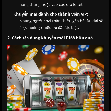
hàng tháng hoặc vào các dịp lễ tết.
Khuyến mãi dành cho thành viên VIP:
Những người chơi thân thiết, gắn bó lâu dài sẽ
được hưởng nhiều ưu đãi đặc biệt.
2. Cách tận dụng khuyến mãi F168 hiệu quả