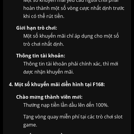
hoàn thành một số vòng cược nhất định trước
khi có thể rút tiền.
Giới hạn trò chơi:
Một số khuyến mãi chỉ áp dụng cho một số
trò chơi nhất định.
Thông tin tài khoản:
Thông tin tài khoản phải chính xác, thì mới
được nhận khuyến mãi.
4. Một số khuyến mãi điển hình tại F168:
Chào mừng thành viên mới:
Thưởng nạp tiền lần đầu lên đến 100%.
Tặng vòng quay miễn phí tại các trò chơi slot
game.