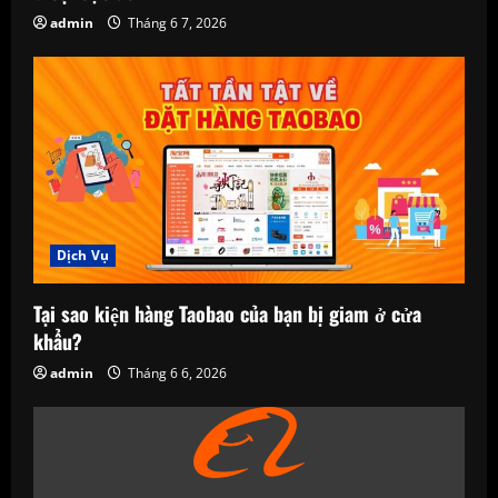
admin
Tháng 6 7, 2026
Dịch Vụ
Tại sao kiện hàng Taobao của bạn bị giam ở cửa
khẩu?
admin
Tháng 6 6, 2026