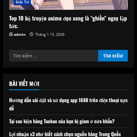
Giải Trí
Top 10 bộ truyện anime đọc xong là “ghiền” ngay lập
tức.
admin
Tháng 1 15, 2026
Tìm
kiếm
cho:
BÀI VIẾT MỚI
Hướng dẫn cài đặt và sử dụng app 1688 trên điện thoại cực
dễ
Tại sao kiện hàng Taobao của bạn bị giam ở cửa khẩu?
Lợi nhuận x3 nhờ biết cách chọn nguồn hàng Trung Quốc