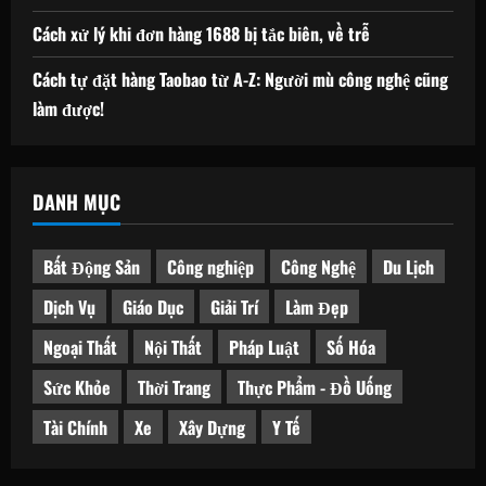
Cách xử lý khi đơn hàng 1688 bị tắc biên, về trễ
Cách tự đặt hàng Taobao từ A-Z: Người mù công nghệ cũng
làm được!
DANH MỤC
Bất Động Sản
Công nghiệp
Công Nghệ
Du Lịch
Dịch Vụ
Giáo Dục
Giải Trí
Làm Đẹp
Ngoại Thất
Nội Thất
Pháp Luật
Số Hóa
Sức Khỏe
Thời Trang
Thực Phẩm - Đồ Uống
Tài Chính
Xe
Xây Dựng
Y Tế