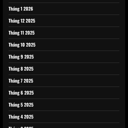
Tháng 1 2026
Tháng 12 2025
Tháng 11 2025
Tháng 10 2025
Tháng 9 2025
Tháng 8 2025
Tháng 7 2025
Tháng 6 2025
Tháng 5 2025
Tháng 4 2025