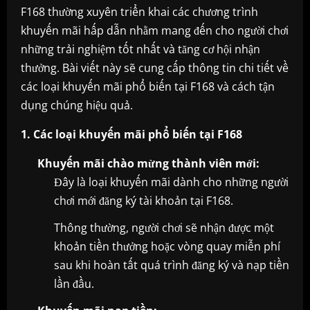
F168 thường xuyên triển khai các chương trình
khuyến mãi hấp dẫn nhằm mang đến cho người chơi
những trải nghiệm tốt nhất và tăng cơ hội nhận
thưởng. Bài viết này sẽ cung cấp thông tin chi tiết về
các loại khuyến mãi phổ biến tại F168 và cách tận
dụng chúng hiệu quả.
1. Các loại khuyến mãi phổ biến tại F168
Khuyến mãi chào mừng thành viên mới:
Đây là loại khuyến mãi dành cho những người
chơi mới đăng ký tài khoản tại F168.
Thông thường, người chơi sẽ nhận được một
khoản tiền thưởng hoặc vòng quay miễn phí
sau khi hoàn tất quá trình đăng ký và nạp tiền
lần đầu.