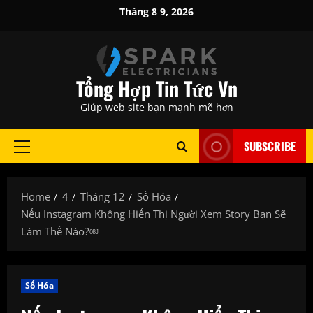
Skip
Tháng 8 9, 2026
to
content
Tổng Hợp Tin Tức Vn
Giúp web site bạn mạnh mẽ hơn
SUBSCRIBE
Primary
Menu
Home
4
Tháng 12
Số Hóa
Nếu Instagram Không Hiển Thị Người Xem Story Bạn Sẽ
Làm Thế Nào?￼
Số Hóa