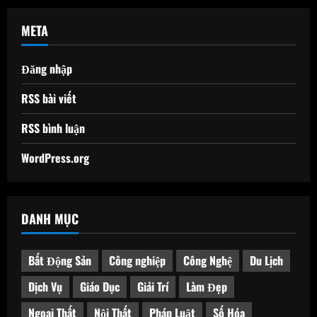
META
Đăng nhập
RSS bài viết
RSS bình luận
WordPress.org
DANH MỤC
Bất Động Sản
Công nghiệp
Công Nghệ
Du Lịch
Dịch Vụ
Giáo Dục
Giải Trí
Làm Đẹp
Ngoại Thất
Nội Thất
Pháp Luật
Số Hóa