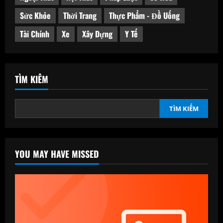
Sức Khỏe
Thời Trang
Thực Phẩm - Đồ Uống
Tài Chính
Xe
Xây Dựng
Y Tế
TÌM KIẾM
TÌM KIẾM
YOU MAY HAVE MISSED