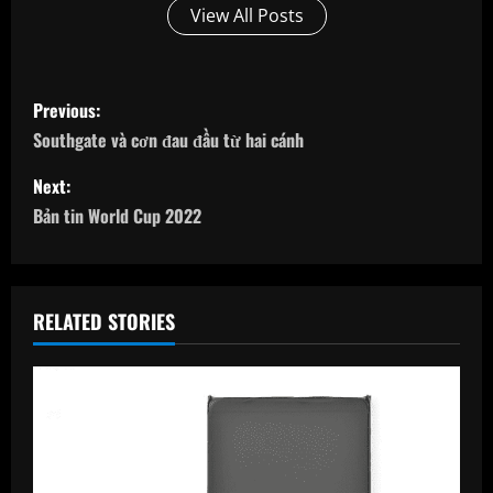
View All Posts
P
Previous:
o
Southgate và cơn đau đầu từ hai cánh
s
Next:
Bản tin World Cup 2022
t
n
a
RELATED STORIES
v
i
g