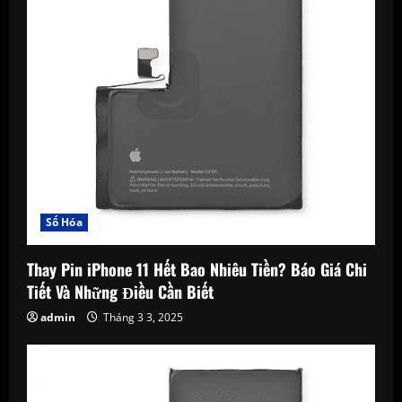
a
t
i
o
n
Số Hóa
Thay Pin iPhone 11 Hết Bao Nhiêu Tiền? Báo Giá Chi
Tiết Và Những Điều Cần Biết
admin
Tháng 3 3, 2025