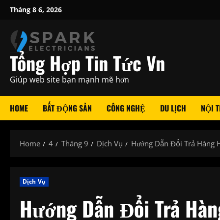
Skip
Tháng 8 6, 2026
to
content
Tổng Hợp Tin Tức Vn
Giúp web site bạn mạnh mẽ hơn
HOME
BẤT ĐỘNG SẢN
CÔNG NGHỆ
DU LỊCH
NỘI T
Home
4
Tháng 9
Dịch Vụ
Hướng Dẫn Đổi Trả Hàng H
Dịch Vụ
Hướng Dẫn Đổi Trả Hàn