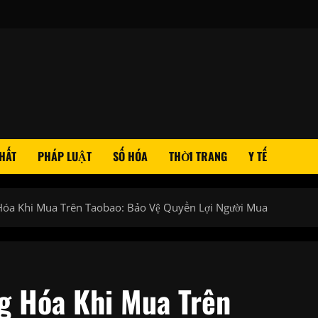
HẤT
PHÁP LUẬT
SỐ HÓA
THỜI TRANG
Y TẾ
óa Khi Mua Trên Taobao: Bảo Vệ Quyền Lợi Người Mua
g Hóa Khi Mua Trên