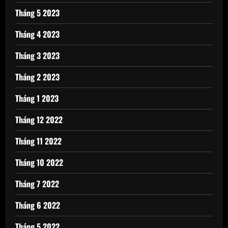
Tháng 5 2023
Tháng 4 2023
Tháng 3 2023
Tháng 2 2023
Tháng 1 2023
Tháng 12 2022
Tháng 11 2022
Tháng 10 2022
Tháng 7 2022
Tháng 6 2022
Tháng 5 2022