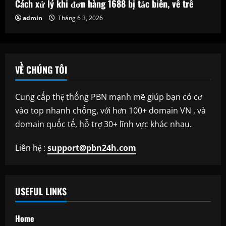
Cách xử lý khi đơn hàng 1688 bị tắc biên, về trễ
admin
Tháng 6 3, 2026
VỀ CHÚNG TÔI
Cung cấp thệ thống PBN mạnh mẽ giúp bạn có cơ
vào top nhanh chống, với hơn 100+ domain VN , và
domain quốc tế, hỗ trợ 30+ lĩnh vực khác nhau.
Liên hệ :
support@pbn24h.com
USEFUL LINKS
Home