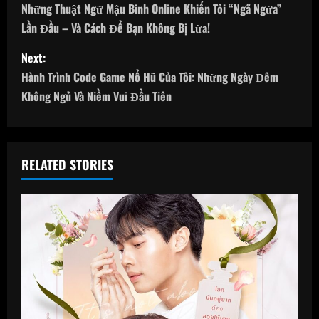
o
Những Thuật Ngữ Mậu Binh Online Khiến Tôi “Ngã Ngửa”
Lần Đầu – Và Cách Để Bạn Không Bị Lừa!
s
Next:
t
Hành Trình Code Game Nổ Hũ Của Tôi: Những Ngày Đêm
n
Không Ngủ Và Niềm Vui Đầu Tiên
a
v
RELATED STORIES
i
g
a
t
i