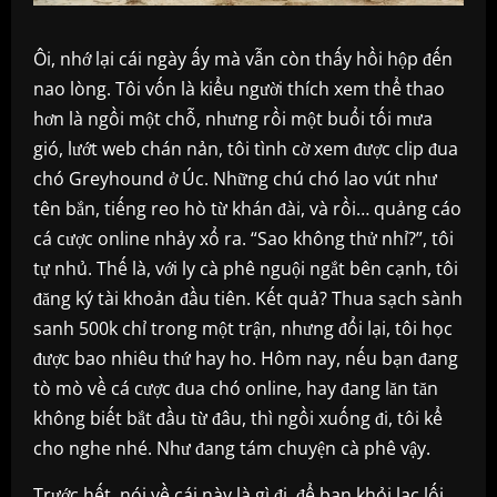
Ôi, nhớ lại cái ngày ấy mà vẫn còn thấy hồi hộp đến
nao lòng. Tôi vốn là kiểu người thích xem thể thao
hơn là ngồi một chỗ, nhưng rồi một buổi tối mưa
gió, lướt web chán nản, tôi tình cờ xem được clip đua
chó Greyhound ở Úc. Những chú chó lao vút như
tên bắn, tiếng reo hò từ khán đài, và rồi… quảng cáo
cá cược online nhảy xổ ra. “Sao không thử nhỉ?”, tôi
tự nhủ. Thế là, với ly cà phê nguội ngắt bên cạnh, tôi
đăng ký tài khoản đầu tiên. Kết quả? Thua sạch sành
sanh 500k chỉ trong một trận, nhưng đổi lại, tôi học
được bao nhiêu thứ hay ho. Hôm nay, nếu bạn đang
tò mò về cá cược đua chó online, hay đang lăn tăn
không biết bắt đầu từ đâu, thì ngồi xuống đi, tôi kể
cho nghe nhé. Như đang tám chuyện cà phê vậy.
Trước hết, nói về cái này là gì đi, để bạn khỏi lạc lối.