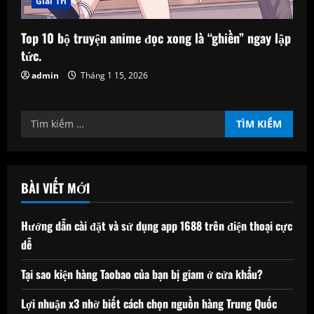
Giải Trí
Top 10 bộ truyện anime đọc xong là “ghiền” ngay lập
tức.
admin
Tháng 1 15, 2026
Tìm
kiếm
cho:
BÀI VIẾT MỚI
Hướng dẫn cài đặt và sử dụng app 1688 trên điện thoại cực
dễ
Tại sao kiện hàng Taobao của bạn bị giam ở cửa khẩu?
Lợi nhuận x3 nhờ biết cách chọn nguồn hàng Trung Quốc