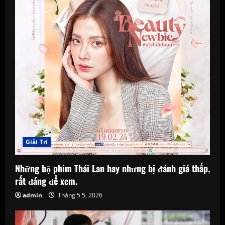
o
n
Giải Trí
Những bộ phim Thái Lan hay nhưng bị đánh giá thấp,
rất đáng để xem.
admin
Tháng 5 5, 2026