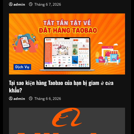
admin
Tháng 6 7, 2026
Dịch Vụ
Tại sao kiện hàng Taobao của bạn bị giam ở cửa
khẩu?
admin
Tháng 6 6, 2026