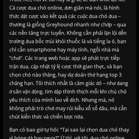
Cá cược đua chó online, đơn giản mà nói, là hình
thức đặt cược vào kết quả các cuộc đua chó đua –
thường là giống Greyhound nhanh như chớp – qua
các nền tảng trực tuyến. Không cần phải lặn lội đến
trường đua bốc mùi khói thuốc lá và tiếng la ó, bạn
chỉ cần smartphone hay máy tính, ngồi nhà mà
“chơi”. Các trang web hoặc app sẽ phát trực tiếp
trận đua, cập nhật tỷ lệ cược thời gian thực, và bạn
chọn chó nào thắng, hay dự đoán thứ hạng top 3
chẳng hạn. Tôi thích nhất là cảm giác đó – như đang
ở sân vận động, tim đập thình thịch mỗi khi chú chó
yêu thích của mình lao về đích. Nhưng mà, nó
không phải trò chơi may rủi kiểu xổ số đâu, mà cần
chút kiến thức và chiến lược nữa.
Bạn có bao giờ tự hỏi: “Tại sao lại chọn đua chó thay
vì bóng đá hay ngựa?” Ừ thì, với tôi, đua chó online