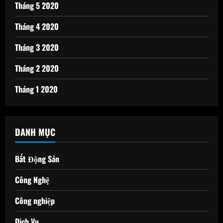
Tháng 5 2020
Tháng 4 2020
Tháng 3 2020
Tháng 2 2020
Tháng 1 2020
DANH MỤC
Bất Động Sản
Công Nghệ
Công nghiệp
Dịch Vụ