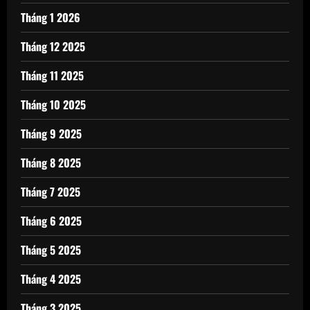
Tháng 1 2026
Tháng 12 2025
Tháng 11 2025
Tháng 10 2025
Tháng 9 2025
Tháng 8 2025
Tháng 7 2025
Tháng 6 2025
Tháng 5 2025
Tháng 4 2025
Tháng 3 2025