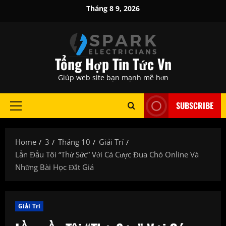
Skip
Tháng 8 9, 2026
to
content
Tổng Hợp Tin Tức Vn
Giúp web site bạn mạnh mẽ hơn
SUBSCRIBE
Primary
Menu
Home
3
Tháng 10
Giải Trí
Lần Đầu Tôi “Thử Sức” Với Cá Cược Đua Chó Online Và
Những Bài Học Đắt Giá
Giải Trí