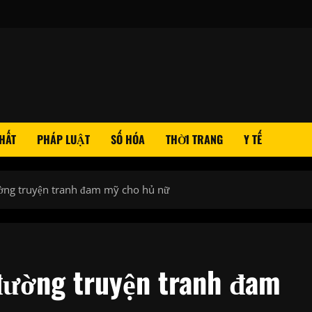
HẤT
PHÁP LUẬT
SỐ HÓA
THỜI TRANG
Y TẾ
ường truyện tranh đam mỹ cho hủ nữ
đường truyện tranh đam