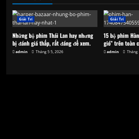
n
a
Giải Trí
Giải Trí
v
Những bộ phim Thái Lan hay nhưng
15 bộ phim Hà
i
bị đánh giá thấp, rất đáng để xem.
gió” trên toàn
g
admin
Tháng 5 5, 2026
admin
Tháng 
a
t
i
o
n