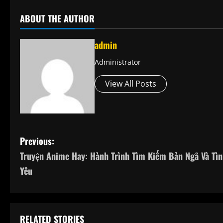
ABOUT THE AUTHOR
admin
Administrator
View All Posts
P
Previous:
Truyện Anime Hay: Hành Trình Tìm Kiếm Bản Ngã Và Tì
o
Yêu
s
t
RELATED STORIES