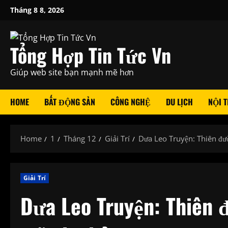
Skip
Tháng 8 8, 2026
to
content
Tổng Hợp Tin Tức Vn
Giúp web site bạn mạnh mẽ hơn
HOME
BẤT ĐỘNG SẢN
CÔNG NGHỆ
DU LỊCH
NỘI T
Home
1
Tháng 12
Giải Trí
Dưa Leo Truyện: Thiên đ
Giải Trí
Dưa Leo Truyện: Thiên 