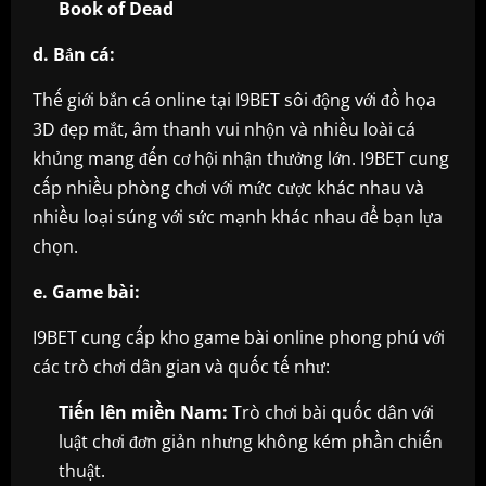
Book of Dead
d. Bắn cá:
Thế giới bắn cá online tại I9BET sôi động với đồ họa
3D đẹp mắt, âm thanh vui nhộn và nhiều loài cá
khủng mang đến cơ hội nhận thưởng lớn. I9BET cung
cấp nhiều phòng chơi với mức cược khác nhau và
nhiều loại súng với sức mạnh khác nhau để bạn lựa
chọn.
e. Game bài:
I9BET cung cấp kho game bài online phong phú với
các trò chơi dân gian và quốc tế như:
Tiến lên miền Nam:
Trò chơi bài quốc dân với
luật chơi đơn giản nhưng không kém phần chiến
thuật.