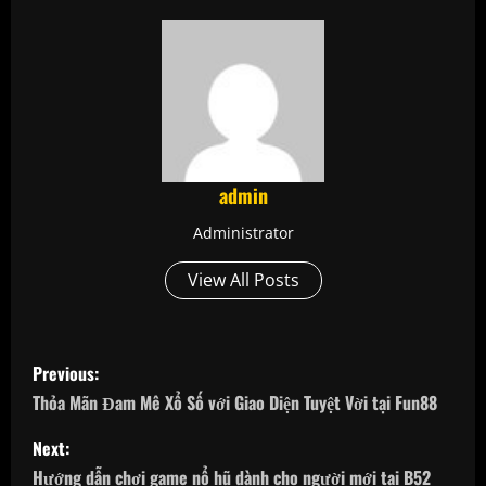
admin
Administrator
View All Posts
P
Previous:
o
Thỏa Mãn Đam Mê Xổ Số với Giao Diện Tuyệt Vời tại Fun88
s
Next:
Hướng dẫn chơi game nổ hũ dành cho người mới tại B52