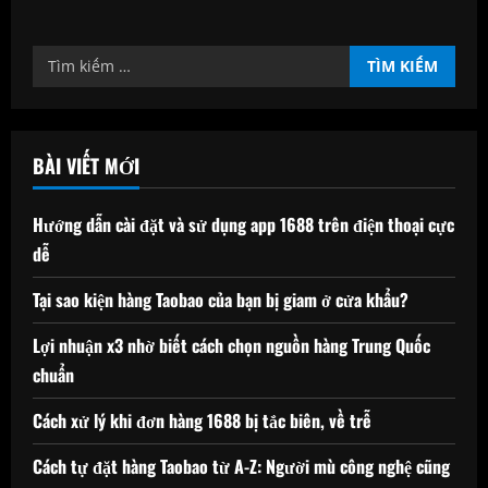
Tìm
kiếm
cho:
BÀI VIẾT MỚI
Hướng dẫn cài đặt và sử dụng app 1688 trên điện thoại cực
dễ
Tại sao kiện hàng Taobao của bạn bị giam ở cửa khẩu?
Lợi nhuận x3 nhờ biết cách chọn nguồn hàng Trung Quốc
chuẩn
Cách xử lý khi đơn hàng 1688 bị tắc biên, về trễ
Cách tự đặt hàng Taobao từ A-Z: Người mù công nghệ cũng