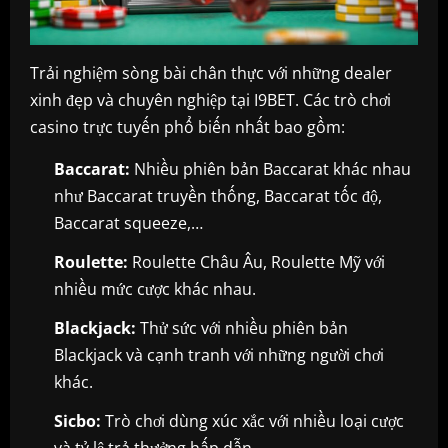
Trải nghiệm sòng bài chân thực với những dealer
xinh đẹp và chuyên nghiệp tại I9BET. Các trò chơi
casino trực tuyến phổ biến nhất bao gồm:
Baccarat:
Nhiều phiên bản Baccarat khác nhau
như Baccarat truyền thống, Baccarat tốc độ,
Baccarat squeeze,…
Roulette:
Roulette Châu Âu, Roulette Mỹ với
nhiều mức cược khác nhau.
Blackjack:
Thử sức với nhiều phiên bản
Blackjack và cạnh tranh với những người chơi
khác.
Sicbo:
Trò chơi dùng xúc xắc với nhiều loại cược