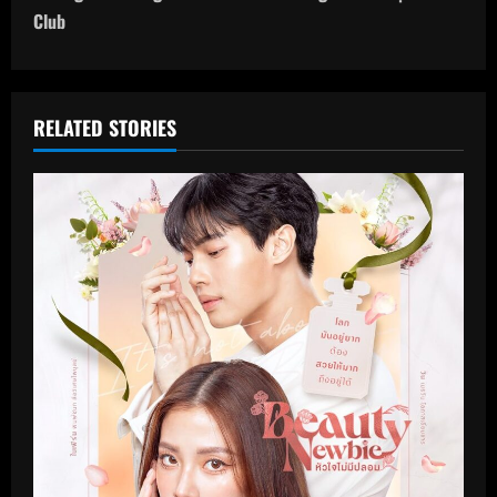
t
Club
n
a
RELATED STORIES
v
i
g
a
t
i
o
n