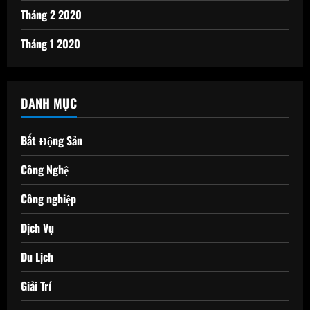
Tháng 2 2020
Tháng 1 2020
DANH MỤC
Bất Động Sản
Công Nghệ
Công nghiệp
Dịch Vụ
Du Lịch
Giải Trí