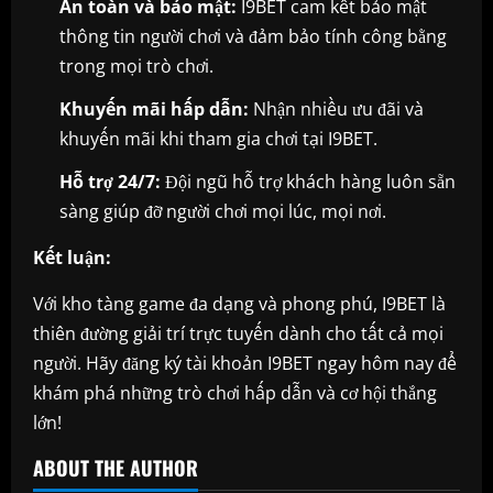
An toàn và bảo mật:
I9BET cam kết bảo mật
thông tin người chơi và đảm bảo tính công bằng
trong mọi trò chơi.
Khuyến mãi hấp dẫn:
Nhận nhiều ưu đãi và
khuyến mãi khi tham gia chơi tại I9BET.
Hỗ trợ 24/7:
Đội ngũ hỗ trợ khách hàng luôn sẵn
sàng giúp đỡ người chơi mọi lúc, mọi nơi.
Kết luận:
Với kho tàng game đa dạng và phong phú, I9BET là
thiên đường giải trí trực tuyến dành cho tất cả mọi
người. Hãy đăng ký tài khoản I9BET ngay hôm nay để
khám phá những trò chơi hấp dẫn và cơ hội thắng
lớn!
ABOUT THE AUTHOR