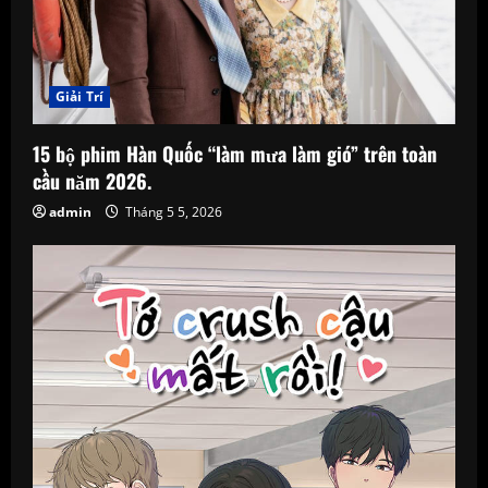
Giải Trí
15 bộ phim Hàn Quốc “làm mưa làm gió” trên toàn
cầu năm 2026.
admin
Tháng 5 5, 2026